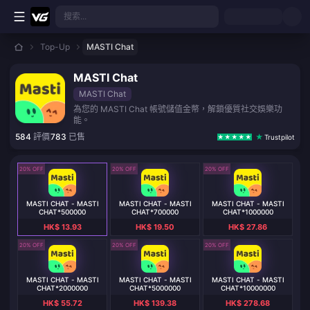
跳至主要內容
搜索...
Top-Up
MASTI Chat
MASTI Chat
MASTI Chat
為您的 MASTI Chat 帳號儲值金幣，解鎖優質社交娛樂功
能。
584
評價
783
已售
Trustpilot
20% OFF
20% OFF
20% OFF
MASTI CHAT - MASTI
MASTI CHAT - MASTI
MASTI CHAT - MASTI
CHAT*500000
CHAT*700000
CHAT*1000000
HK$ 13.93
HK$ 19.50
HK$ 27.86
20% OFF
20% OFF
20% OFF
MASTI CHAT - MASTI
MASTI CHAT - MASTI
MASTI CHAT - MASTI
CHAT*2000000
CHAT*5000000
CHAT*10000000
HK$ 55.72
HK$ 139.38
HK$ 278.68