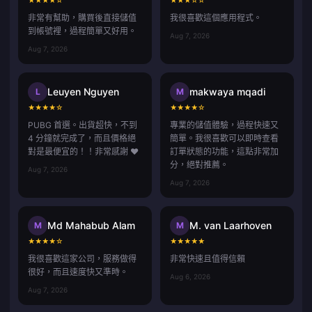
非常有幫助，購買後直接儲值
我很喜歡這個應用程式。
到帳號裡，過程簡單又好用。
Aug 7, 2026
Aug 7, 2026
Leuyen Nguyen
makwaya mqadi
L
M
★
★
★
★
☆
★
★
★
★
☆
PUBG 首選。出貨超快，不到
專業的儲值體驗，過程快速又
4 分鐘就完成了，而且價格絕
簡單。我很喜歡可以即時查看
對是最便宜的！！非常感謝 ❤️
訂單狀態的功能，這點非常加
分，絕對推薦。
Aug 7, 2026
Aug 7, 2026
Md Mahabub Alam
M. van Laarhoven
M
M
★
★
★
★
☆
★
★
★
★
★
我很喜歡這家公司，服務做得
非常快速且值得信賴
很好，而且速度快又準時。
Aug 6, 2026
Aug 7, 2026