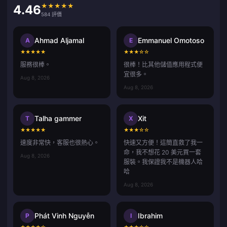
★
★
★
★
★
4.46
584 評價
Ahmad Aljamal
Emmanuel Omotoso
A
E
★
★
★
★
★
★
★
★
☆
☆
服務很棒。
很棒！比其他儲值應用程式便
宜很多。
Aug 8, 2026
Aug 8, 2026
Talha gammer
Xit
T
X
★
★
★
★
★
★
★
★
☆
☆
速度非常快，客服也很熱心。
快速又方便！這簡直救了我一
命，我不想花 20 美元買一套
Aug 8, 2026
服裝。我保證我不是機器人哈
哈
Aug 8, 2026
Phát Vinh Nguyễn
Ibrahim
P
I
★
★
★
★
☆
★
★
★
☆
☆