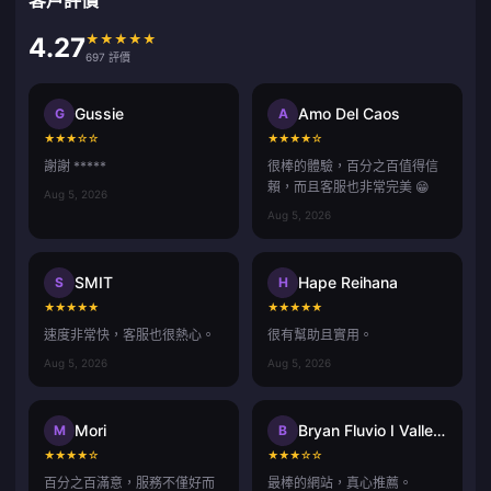
★
★
★
★
★
4.27
697 評價
Gussie
Amo Del Caos
G
A
★
★
★
☆
☆
★
★
★
★
☆
謝謝 *****
很棒的體驗，百分之百值得信
賴，而且客服也非常完美 😁
Aug 5, 2026
Aug 5, 2026
SMIT
Hape Reihana
S
H
★
★
★
★
★
★
★
★
★
★
速度非常快，客服也很熱心。
很有幫助且實用。
Aug 5, 2026
Aug 5, 2026
Mori
Bryan Fluvio I Vallecer
M
B
★
★
★
★
☆
★
★
★
☆
☆
百分之百滿意，服務不僅好而
最棒的網站，真心推薦。