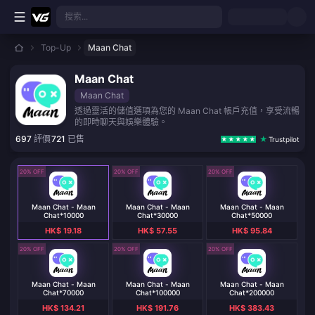
跳至主要內容
搜索...
Top-Up
Maan Chat
Maan Chat
Maan Chat
透過靈活的儲值選項為您的 Maan Chat 帳戶充值，享受流暢
的即時聊天與娛樂體驗。
697
評價
721
已售
Trustpilot
20% OFF
20% OFF
20% OFF
Maan Chat - Maan
Maan Chat - Maan
Maan Chat - Maan
Chat*10000
Chat*30000
Chat*50000
HK$ 19.18
HK$ 57.55
HK$ 95.84
20% OFF
20% OFF
20% OFF
Maan Chat - Maan
Maan Chat - Maan
Maan Chat - Maan
Chat*70000
Chat*100000
Chat*200000
HK$ 134.21
HK$ 191.76
HK$ 383.43