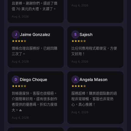
且更棒，謝謝你們。還送了價
Aug 4, 2026
值 70 美元的大禮，太讚了。
Aug 4, 2026
Jaime Gonzalez
Sajesh
J
S
★
★
★
★
☆
★
★
★
☆
☆
價格合理且服務好，已經回購
比任何應用程式都便宜，方便
三次了。
又好用！
Aug 4, 2026
Aug 4, 2026
Diego Choque
Angela Mason
D
A
★
★
★
☆
☆
★
★
★
★
☆
到帳速度快，客服也很積極。
服務超棒！購買遊戲點數的過
介面簡單好用，還有很多創作
程非常順暢，客服也非常熱
者提供的優惠碼，折扣力度很
心，真心推薦！
大。🔥
Aug 4, 2026
Aug 4, 2026