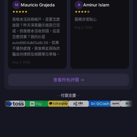
Mauricio Grajeda
Aminur Islam
M
A
★
★
★
★
★
★
★
★
★
☆
我根本沒註冊帳戶，是要怎麼
服務非常貼心
退款？昨天深夜顯示退款已完
Aug 3, 2026
成，但我根本沒收到錢，這是
怎麼回事？我的ID是
auto6904dbf3a8c36，如果
不儘快處理，我會將此視為詐
騙並向律師及相關單位舉報。
Aug 3, 2026
查看所有評價 →
付款支援