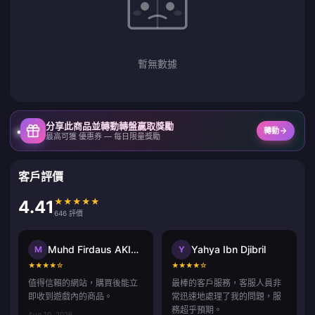
暫無數據
分享此商品並轉動轉盤贏取獎勵
轉動
最高可獲 優惠券 — 每日限量獎勵
客戶評價
★
★
★
★
★
4.41
646 評價
Muhd Firdaus AKIDAD
Yahya Ibn Djibril
M
Y
★
★
★
★
☆
★
★
★
★
☆
值得信賴的網站，購買後能立
最棒的客戶服務，客服人員非
即收到遊戲內的商品。
常迅速地處理了我的問題，服
務超乎預期。
Aug 10, 2026