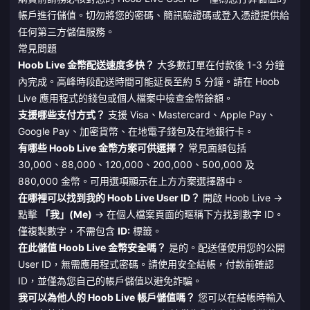
帳戶進行儲值。切勿將您的密碼、簡訊驗證碼或登入憑證提供給
任何第三方儲值服務。
常見問題
Hoob Live 金幣配送速度多快？
大多數訂單在付款後 1-3 分鐘
內完成。高峰時段配送時間可能延長至約 5 分鐘。請在 Hoob
Live 應用程式的錢包或個人檔案中檢查金幣餘額。
支援哪些支付方式？
支援 Visa、Mastercard、Apple Pay、
Google Pay、加密貨幣、在地電子錢包及在地銀行卡。
有哪些 Hoob Live 金幣方案可供選擇？
常見面額包括
30,000、88,000、120,000、200,000、500,000 及
880,000 金幣。可用選項顯示在上方方案選擇器中。
在哪裡可以找到我的 Hoob Live User ID？
開啟 Hoob Live →
點擊
「我」(Me)
→ 在個人檔案頁面的暱稱下方找到數字 ID。
僅複製數字，不需包含
ID:
標籤。
在此儲值 Hoob Live 金幣安全嗎？
是的。配送僅使用您的公開
User ID，無需應用程式密碼。請使用安全結帳，付款前確認
ID，並僅為您自己的帳戶儲值以避免詐騙。
我可以為他人的 Hoob Live 帳戶儲值嗎？
您可以在結帳時輸入