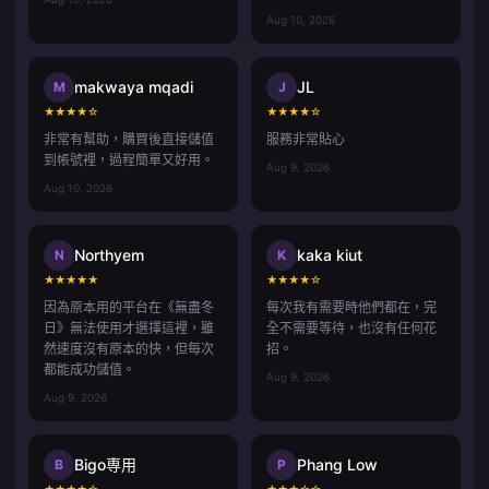
Aug 10, 2026
makwaya mqadi
JL
M
J
★
★
★
★
☆
★
★
★
★
☆
非常有幫助，購買後直接儲值
服務非常貼心
到帳號裡，過程簡單又好用。
Aug 9, 2026
Aug 10, 2026
Northyem
kaka kiut
N
K
★
★
★
★
★
★
★
★
★
☆
因為原本用的平台在《無盡冬
每次我有需要時他們都在，完
日》無法使用才選擇這裡，雖
全不需要等待，也沒有任何花
然速度沒有原本的快，但每次
招。
都能成功儲值。
Aug 9, 2026
Aug 9, 2026
Bigo専用
Phang Low
B
P