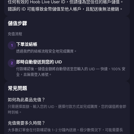
任何有效的 Hoob Live User ID，但請僅為您信任的帳戶儲值。
錯誤的 ID 可能導致金幣儲值至他人帳戶，且配送後無法撤銷。
儲值步驟
充值流程
下單並結帳
1
透過我們的結帳流程安全地完成購買。
即時自動發送到您的 UID
2
付款確認後，儲值金額將自動發送至您輸入的 UID — 快速、100% 安
全，且無需登入帳號。
常見問題
如何為此產品充值？
只需選擇面額、輸入您的 UID、選擇付款方式並完成購買，您的儲值將會即
時到帳。
充值需要多久時間？
大多數訂單會在付款確認後 1-2 分鐘內送達。極少數情況下，可能需要長