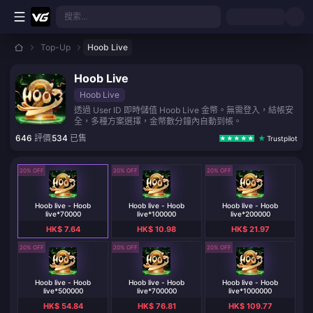
跳至主要內容
搜索...
Top-Up
Hoob Live
Hoob Live
Hoob Live
透過 User ID 即時儲值 Hoob Live 金幣。無需登入，結帳安
全，多種方案選擇，金幣數分鐘內自動到帳。
646
評價
534
已售
Trustpilot
20% OFF
20% OFF
20% OFF
Hoob live - Hoob
Hoob live - Hoob
Hoob live - Hoob
live*70000
live*100000
live*200000
HK$ 7.64
HK$ 10.98
HK$ 21.97
20% OFF
20% OFF
20% OFF
Hoob live - Hoob
Hoob live - Hoob
Hoob live - Hoob
live*500000
live*700000
live*1000000
HK$ 54.84
HK$ 76.81
HK$ 109.77