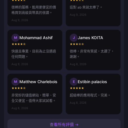
★
★
★
★
☆
★
★
★
☆
☆
很棒的服務，能用更便宜的價
這對 ab 來說太棒了。
格買到高級貨幣真的很讚。
Aug 9, 2026
Aug 9, 2026
Mohammad Ashif
James KOITA
M
J
★
★
★
★
☆
★
★
★
☆
☆
快速且專業，目前為止沒遇過
很棒，非常有質感，太讚了，
任何問題。
謝謝。
Aug 9, 2026
Aug 8, 2026
Matthew Charlebois
Estibin palacios
M
E
★
★
★
★
☆
★
★
★
★
★
非常好的儲值網站，簡單、安
超級棒的應用程式，完美。
全又便宜，值得大家試試看。
Aug 8, 2026
Aug 8, 2026
查看所有評價 →