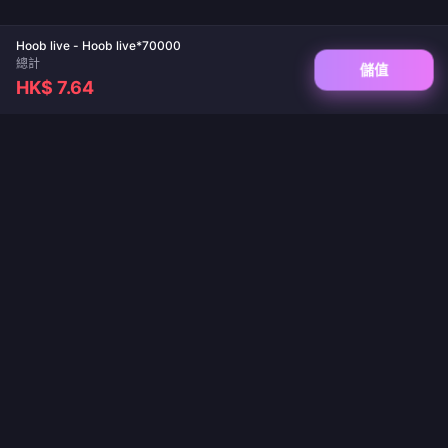
Hoob live - Hoob live*70000
總計
儲值
HK$ 7.64
您值得信賴的遊戲儲值與直播充值平台。保證即時到帳、安全支付，價格最優惠。
關注我們
·
·
·
·
·
·
關於我們
聯絡我們
常見問題
退貨政策
運送政策
反洗錢政策
·
隱私權政策
服務條款