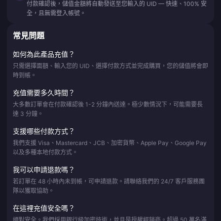
付款確認後，儲值金額將自動發送至您輸入的 UID — 快速、100% 安
全，且無需登入帳號。
常見問題
如何為此產品充值？
只需選擇面額、輸入您的 UID、選擇付款方式並完成購買，您的儲值將會即
時到帳。
充值需要多久時間？
大多數訂單會在付款確認後 1-2 分鐘內送達。極少數情況下，可能需要長
達 3 分鐘。
支援哪些付款方式？
我們支援 Visa、Mastercard、JCB、加密貨幣、Apple Pay、Google Pay
以及多種本地付款方式。
我可以申請退款嗎？
若訂單在 48 小時內未到帳，可申請退款。請聯絡我們的 24/7 客戶服務團
隊以獲取協助。
在這裡充值安全嗎？
絕對安全。我們採用銀行級加密技術，並且是授權經銷商。超過 50 萬名滿