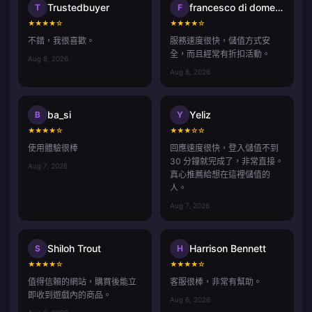
Trustedbuyer
francesco di domenico
T
F
★
★
★
★
☆
★
★
★
★
☆
不錯，我很喜歡。
服務速度很快，儲值方式安
全，而且經常有折扣活動。
Aug 8, 2026
Aug 8, 2026
ba_si
Yeliz
B
Y
★
★
★
★
☆
★
★
★
☆
☆
使用體驗很棒
回應速度很快，登入儲值不到
30 分鐘就完成了，非常直接。
Aug 7, 2026
真心推薦給想在這裡儲值的
人。
Aug 7, 2026
Shiloh Trout
Harrison Bennett
S
H
★
★
★
★
☆
★
★
★
★
☆
值得信賴的網站，購買後能立
客服很棒，非常有幫助。
即收到遊戲內的商品。
Aug 6, 2026