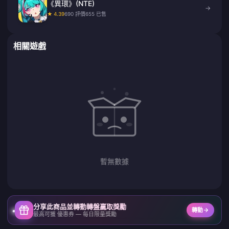
《異環》(NTE)
→
★ 4.39
690 評價
655 已售
相關遊戲
暫無數據
分享此商品並轉動轉盤贏取獎勵
轉動
最高可獲 優惠券 — 每日限量獎勵