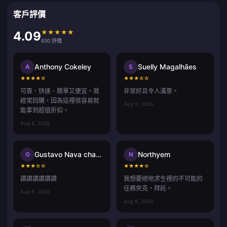
客戶評價
★
★
★
★
★
4.09
630 評價
Anthony Cokeley
Suelly Magalhães
A
S
★
★
★
★
☆
★
★
★
☆
☆
可靠、快速、簡單又便宜。我
非常好且令人滿意。
經常回購，因為這裡很容易就
Aug 8, 2026
能拿到超值折扣。
Aug 8, 2026
Gustavo Nava chavez
Northyem
G
N
★
★
★
☆
☆
★
★
★
★
☆
讚讚讚讚讚讚
我想要絕地求生裡的不可能的
任務夾克，拜託。
Aug 8, 2026
Aug 8, 2026