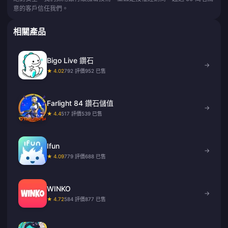
意的客戶信任我們。
相關產品
Bigo Live 鑽石
→
★ 4.02
792 評價
952 已售
Farlight 84 鑽石儲值
→
★ 4.4
517 評價
539 已售
Ifun
→
★ 4.09
779 評價
688 已售
WINKO
→
★ 4.72
584 評價
877 已售