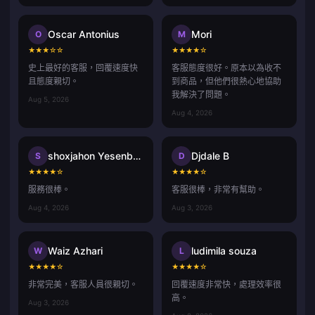
Oscar Antonius
Mori
O
M
★
★
★
☆
☆
★
★
★
★
☆
史上最好的客服，回覆速度快
客服態度很好。原本以為收不
且態度親切。
到商品，但他們很熱心地協助
我解決了問題。
Aug 5, 2026
Aug 4, 2026
shoxjahon Yesenboyev
Djdale B
S
D
★
★
★
★
☆
★
★
★
★
☆
服務很棒。
客服很棒，非常有幫助。
Aug 4, 2026
Aug 3, 2026
Waiz Azhari
ludimila souza
W
L
★
★
★
★
☆
★
★
★
★
☆
非常完美，客服人員很親切。
回覆速度非常快，處理效率很
高。
Aug 3, 2026