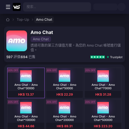
跳至主要內容
搜索...
Top-Up
Amo Chat
Amo Chat
Amo Chat
透過可靠的第三方儲值方案，為您的 Amo Chat 帳號進行儲
值。
597
評價
694
已售
Trustpilot
20% OFF
20% OFF
20% OFF
Amo Chat - Amo
Amo Chat - Amo
Amo Chat - Amo
Chat*30000
Chat*50000
Chat*70000
HK$ 13.37
HK$ 22.29
HK$ 31.28
20% OFF
20% OFF
20% OFF
Amo Chat - Amo
Amo Chat - Amo
Amo Chat - Amo
Chat*100000
Chat*200000
Chat*500000
HK$ 44.66
HK$ 89.31
HK$ 223.20