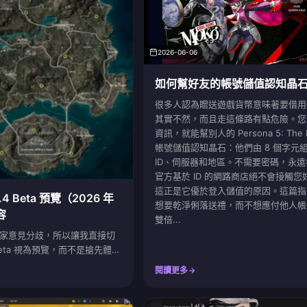
2026-06-06
如何幫好友的帳號儲值認知晶
很多人認為贈送遊戲貨幣意味著要借用
其實不然，而且走這條路有點危險。您
資訊，就能幫別人的 Persona 5: The P
帳號儲值認知晶石：他們由 8 個字元
ID、伺服器和地區。不需要密碼，永
官方基於 ID 的網路商店絕不會接觸
這正是它優於登入儲值的原因。這篇指
4.4 Beta 預覽（2026 年
想要乾淨俐落送禮，而不想應付他人帳
容
雙倍...
家意見分歧，所以讓我直接切
beta 視為預覽，而不是搶先體
 UC 不會繼承到正式服，因此
閱讀更多
a 服只會浪費您無法收回的時間。
bile V4.4 更新公告，全球版本
月 11 日至 12 日推出。這單一事實