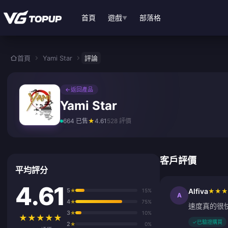
跳至主要內容
首頁
遊戲
部落格
▼
首頁
Yami Star
評論
←
返回產品
Yami Star
664 已售
★
4.61
528 評價
客戶評價
平均評分
4.61
5
Alfiva
★
15%
★
★
★
A
4
★
75%
速度真的很
3
★
10%
★
★
★
★
★
✓
已驗證購買
2
★
0%