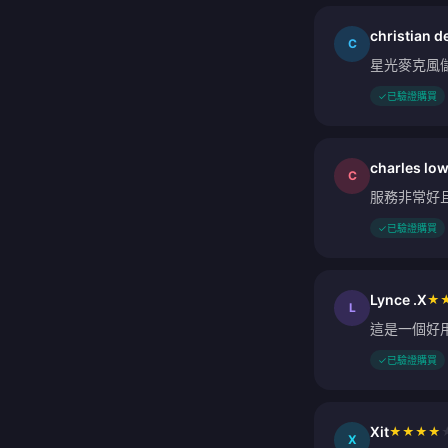
christian d
C
星光麥克風
✓
已驗證購買
charles lo
C
服務非常好
✓
已驗證購買
Lynce .X
★
L
這是一個好
✓
已驗證購買
Xit
★
★
★
★
X