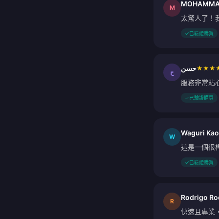
MOHAMMAD
M
太驚人了！
✓
已驗證購買
حسن
★
★
★
ح
服務非常貼
✓
已驗證購買
Waguri Ka
W
這是一個很
✓
已驗證購買
Rodrigo Ro
R
快速且專業