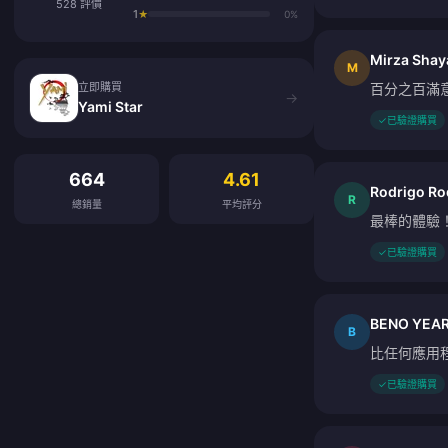
528 評價
1
★
0%
Mirza Shay
立即購買
M
立即購買
百分之百滿
→
Yami Star
✓
已驗證購買
客戶評價
664
4.61
Rodrigo Ro
R
總銷量
平均評分
最棒的體驗
✓
已驗證購買
BENO YEA
B
比任何應用
✓
已驗證購買