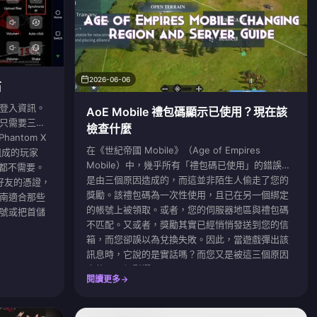
2026-06-06
石
登入資訊。
AoE Mobile 禮包碼顯示已使用？現在該
只需要三項
檢查什麼
hantom X
在《世紀帝國 Mobile》（Age of Empires
組成的玩家
Mobile）中，幾乎所有「禮包碼已使用」的錯誤都
遠都不需要。
是由三個原因造成的，而這並非陌生人偷走了您的
您好友的憑證，
獎勵。該禮包碼為一次性使用，且已在另一個綁定
南適合那些
的帳號上被領取。或者，您的伺服器地區與禮包碼
號或把首儲
不匹配。又或者，獎勵其實已經悄悄發送到您的信
箱，而您卻誤以為兌換失敗。因此，當遊戲彈出該
訊息時，它說的是實話嗎？而您又是被這三個原因
中的哪一個影響了？
閱讀更多