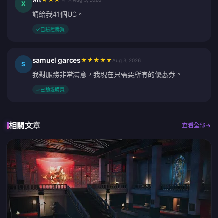
Aug 3, 2026
X
請給我41個UC。
✓
已驗證購買
samuel garces
★
★
★
★
★
Aug 3, 2026
S
我對服務非常滿意，我現在只需要所有的優惠券。
✓
已驗證購買
相關文章
查看全部