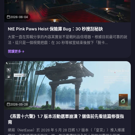
2026-06-04
NtE Pink Paws Heist 保險庫 Bug：30 秒搜刮秘訣
大家一直在剪輯分享的內容其實並不是戰利品倍增器。根據目前最可靠的說
法，這只是一個視覺把戲：在 30 秒等候室結束後按下「脫卡
（unstuck）」按鈕，Pink Paws Heist 中的每件物品就會閃爍金光，讓你
閱讀更多
能更快發現戰利品。這不會帶來額外的 Fons，也從未是官方認可的功能。
而且最近的報告指出，在 2026 年中旬的更新後，這個方法已經失效了。因
此，在您為了追求這個 Bug 而浪費一次...
2026-05-28
《燕雲十六聲》1.7 版本活動選單崩潰？儲值前先看這篇修復指
南
網易（NetEase）於 2026 年 5 月 28 日將 1.7 版本（「皇宮」）推入維護