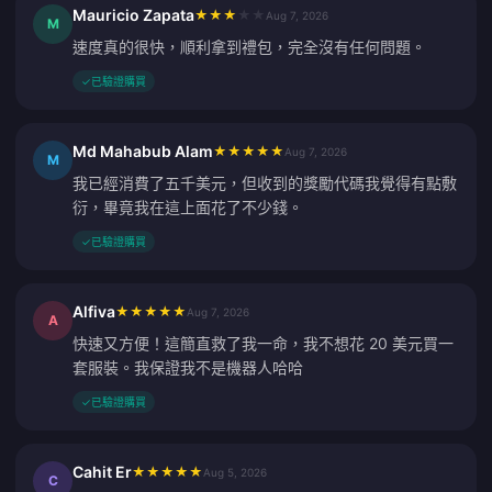
Mauricio Zapata
★
★
★
★
★
Aug 7, 2026
M
速度真的很快，順利拿到禮包，完全沒有任何問題。
✓
已驗證購買
Md Mahabub Alam
★
★
★
★
★
Aug 7, 2026
M
我已經消費了五千美元，但收到的獎勵代碼我覺得有點敷
衍，畢竟我在這上面花了不少錢。
✓
已驗證購買
Alfiva
★
★
★
★
★
Aug 7, 2026
A
快速又方便！這簡直救了我一命，我不想花 20 美元買一
套服裝。我保證我不是機器人哈哈
✓
已驗證購買
Cahit Er
★
★
★
★
★
Aug 5, 2026
C