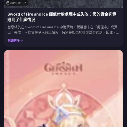
2026-06-07
Sword of Fire and Ice 儲值付款處理中或失敗：您的資金究竟
遇到了什麼情況
當您終於在 Sword of Fire and Ice 中消費時，螢幕卻卡在「處理中」或彈
出「失敗」。這實在令人無比惱火，特別是如果您很少課金的話。因此，在
您採取任何行動之前：請勿重新嘗試。先記下您的訂單 ID，然後去查看您
閱讀更多
的銀行對帳單，弄清楚該筆扣款是臨時的授權扣款（預留額度）還是真正的
扣款。根據 Steam 說明中心的說法，大多數處理中的扣款都會自行解決，
而銀行預留額度可能需要長達 30...