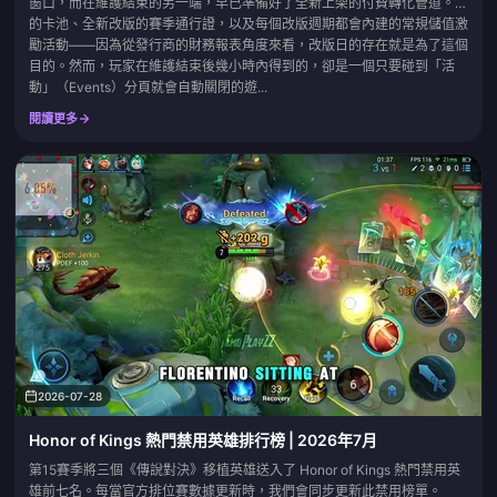
窗口，而在維護結束的另一端，早已準備好了全新上架的付費轉化管道。新
的卡池、全新改版的賽季通行證，以及每個改版週期都會內建的常規儲值激
勵活動——因為從發行商的財務報表角度來看，改版日的存在就是為了這個
目的。然而，玩家在維護結束後幾小時內得到的，卻是一個只要碰到「活
動」（Events）分頁就會自動關閉的遊...
閱讀更多
2026-07-28
Honor of Kings 熱門禁用英雄排行榜 | 2026年7月
第15賽季將三個《傳說對決》移植英雄送入了 Honor of Kings 熱門禁用英
雄前七名。每當官方排位賽數據更新時，我們會同步更新此禁用榜單。