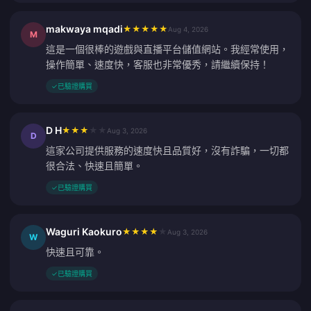
makwaya mqadi
★
★
★
★
★
Aug 4, 2026
M
這是一個很棒的遊戲與直播平台儲值網站。我經常使用，
操作簡單、速度快，客服也非常優秀，請繼續保持！
✓
已驗證購買
D H
★
★
★
★
★
Aug 3, 2026
D
這家公司提供服務的速度快且品質好，沒有詐騙，一切都
很合法、快速且簡單。
✓
已驗證購買
Waguri Kaokuro
★
★
★
★
★
Aug 3, 2026
W
快速且可靠。
✓
已驗證購買