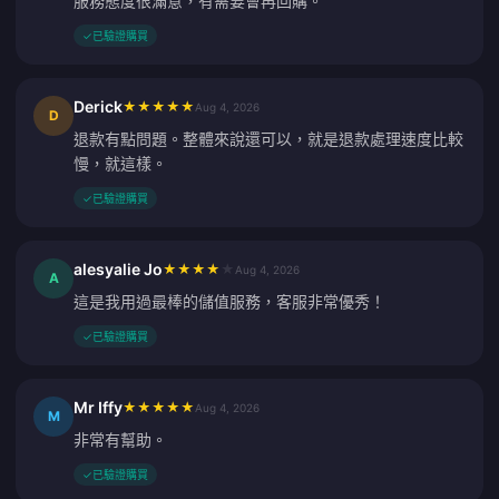
服務態度很滿意，有需要會再回購。
✓
已驗證購買
Derick
★
★
★
★
★
Aug 4, 2026
D
退款有點問題。整體來說還可以，就是退款處理速度比較
慢，就這樣。
✓
已驗證購買
alesyalie Jo
★
★
★
★
★
Aug 4, 2026
A
這是我用過最棒的儲值服務，客服非常優秀！
✓
已驗證購買
Mr Iffy
★
★
★
★
★
Aug 4, 2026
M
非常有幫助。
✓
已驗證購買