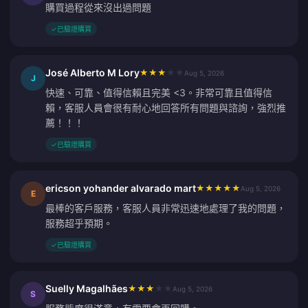
購買過程從來沒出過問題
✓
已驗證購買
José Alberto M Lory
★
★
★
★
★
Aug 5, 2026
J
快速、可靠、值得信賴且完美 <3。非常可靠且值得信
賴，客服人員會很有耐心地回答所有問題與諮詢，強烈推
薦！！！
✓
已驗證購買
ericson yohander alvarado mart
★
★
★
★
★
Aug 5, 2026
E
最棒的客戶服務，客服人員非常迅速地處理了我的問題，
服務超乎預期。
✓
已驗證購買
Suelly Magalhães
★
★
★
★
★
Aug 5, 2026
S