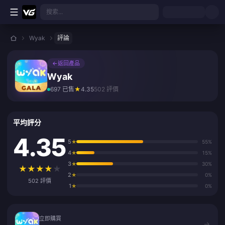
跳至主要內容
搜索...
Wyak
評論
←
返回產品
Wyak
697 已售
★
4.35
502 評價
平均評分
4.35
5
★
55%
4
★
15%
3
★
30%
★
★
★
★
★
2
★
0%
502 評價
1
★
0%
立即購買
立即購買
→