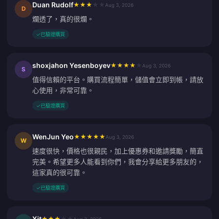
Duan Rudolf
★
★
★
★
★
Aug 3, 2026
D
爛透了，真的很爛。
✓
已驗證購買
shoxjahon Yesenboyev
★
★
★
★
★
Aug 3, 2026
S
值得信賴的平台。購買流程簡單，儲值會立即到帳，請放
心使用，非常可靠。
✓
已驗證購買
WenJun Yeo
★
★
★
★
★
Aug 3, 2026
W
速度很快，價格也很親民，加上優惠券和邀請獎勵，簡直
完美。希望更多人能看到你們，我會分享給更多朋友的，
這家真的很可靠。
✓
已驗證購買
Xit
★
★
★
★
★