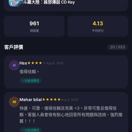
斗羅大陸：誅邪傳說 CD Key
客戶評價
961
4.13
總銷量
平均評分
客戶評價
20 / 553
Hss
★
★
★
★
★
Aug 8, 2026
H
值得信賴。
✓
已驗證購買
Mehar bilal
★
★
★
★
★
Aug 8, 2026
M
快速、可靠、值得信賴且完美 <3。非常可靠且值得信
賴，客服人員會很有耐心地回答所有問題與諮詢，強烈推
薦！！！
✓
已驗證購買