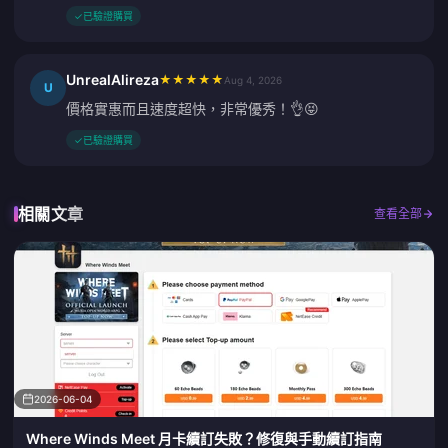
✓
已驗證購買
UnrealAlireza
★
★
★
★
★
Aug 4, 2026
U
價格實惠而且速度超快，非常優秀！👌😝
✓
已驗證購買
相關文章
查看全部
2026-06-04
Where Winds Meet 月卡續訂失敗？修復與手動續訂指南