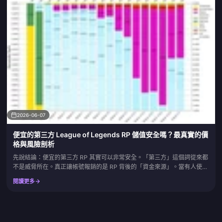
2026-06-07
便宜的第三方 League of Legends RP 儲值安全嗎？最真實的價
格與風險剖析
先說結論：便宜的第三方 RP 其實可以非常安全。「第三方」這個詞從來都
不是威脅所在。真正讓帳號報銷的是 RP 背後的「資金來源」。當有人使用
盜刷的信用卡進行儲值時，真正的持卡人會提出爭議帳款（拒付），而
閱讀更多
Riot 的政策規定，該筆爭議帳款將會導致收到該筆儲值的帳號遭到停權。
一個透過正規支付網關、提供 5% 至 20% 折扣的管道，與一個高喊 60%
優惠、在沒有髒錢介入下根本毫無利潤空間的商...