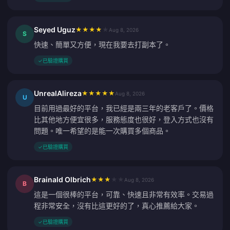
Seyed Uguz
★
★
★
★
★
Aug 8, 2026
S
快速、簡單又方便，現在我要去打副本了。
✓
已驗證購買
UnrealAlireza
★
★
★
★
★
Aug 8, 2026
U
目前用過最好的平台，我已經是兩三年的老客戶了。價格
比其他地方便宜很多，服務態度也很好，登入方式也沒有
問題。唯一希望的是能一次購買多個商品。
✓
已驗證購買
Brainald Olbrich
★
★
★
★
★
Aug 8, 2026
B
這是一個很棒的平台，可靠、快速且非常有效率。交易過
程非常安全，沒有比這更好的了，真心推薦給大家。
✓
已驗證購買