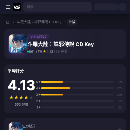
跳至主要內容
搜索...
斗羅大陸：誅邪傳說 CD Key
評論
←
返回產品
斗羅大陸：誅邪傳說 CD Key
961 已售
★
4.13
553 評價
平均評分
4.13
5
★
30%
4
★
40%
3
★
30%
★
★
★
★
★
2
★
0%
553 評價
1
★
0%
立即購買
立即購買
→