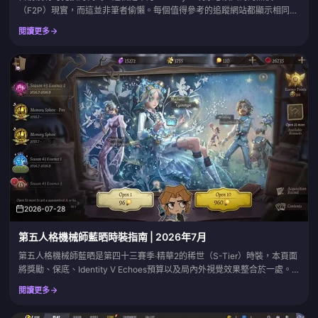
（F2P）現實，而這並非筆者偷懶。每個值得參考的追蹤網站都顯示相同的
結果。Pocket Gamer 的即時統計顯示，截至 2026 年年中，可用代碼數量
閱讀更多
一直停留在 0，而 Identity V Wiki 兌換碼 表格也顯示當前階段沒有任何存
活的代碼。因此，請忘記「我該輸入哪個代碼」這個問題。真正重要的問題
是，您該如何處...
2026-07-28
第五人格機械師藍晒時裝指南 | 2026年7月
第五人格機械師藍晒是第四十三賽季·精華2的稀世（S-Tier）時裝，本頁面
將獎勵、保底、Identity V Echoes預算以及局內外視覺效果整合於一處。
精華開啟期間請隨時回來查看，我們將持續更新表格內容。
閱讀更多