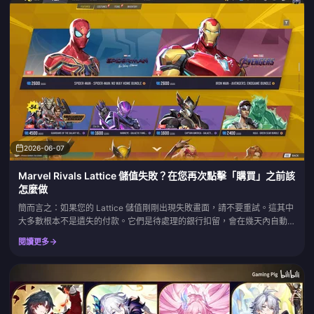
2026-06-07
Marvel Rivals Lattice 儲值失敗？在您再次點擊「購買」之前該
怎麼做
簡而言之：如果您的 Lattice 儲值剛剛出現失敗畫面，請不要重試。這其中
大多數根本不是遺失的付款。它們是待處理的銀行扣留，會在幾天內自動撤
銷，而將一次虛擬扣款變成兩次真實扣款最快的方法，就是瘋狂再次點擊購
閱讀更多
買。第一步是檢查資金是否真的離開了您的帳戶。如果確實扣款了但沒有出
現 Lattice，請拿好您的訂單 ID 和收據，然後向 NetEase 提交工單。官方
的 Marvel Rivals...