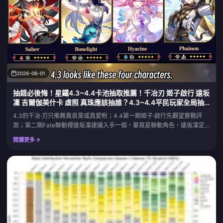
2026-06-01
抽錯必後悔！星鐵4.3~4.4卡池抽取推薦！千冶刃 姬子啟行 遠坂
凜 吉爾伽美什卡 虛照 真珠應該抽誰？4.3~4.4平民玩家全局抽
卡規劃！【星穹鐵道】
4.3的千冶·刃只推薦黃泉黨或真愛粉；4.4第一期姬子·啟行先觀望實戰評
測；第二期Fate聯動裡遠坂凜建議入手一個，畢竟是聯動角色，遠坂凜定
位為智識·量子，原畫設計為武內崇。最關鍵的是從7月24日開始到4.6版本
閱讀更多
結束這段時間,可以自選金閃閃或紅A一個免費拿。這篇按版本順序把每個池
子拆開講清楚。