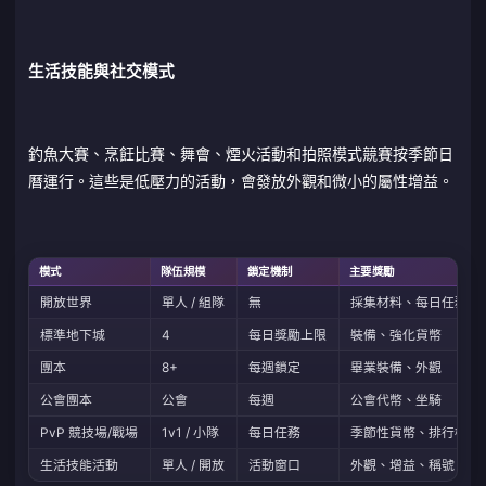
生活技能與社交模式
釣魚大賽、烹飪比賽、舞會、煙火活動和拍照模式競賽按季節日
曆運行。這些是低壓力的活動，會發放外觀和微小的屬性增益。
模式
隊伍規模
鎖定機制
主要獎勵
開放世界
單人 / 組隊
無
採集材料、每日任務、
標準地下城
4
每日獎勵上限
裝備、強化貨幣
團本
8+
每週鎖定
畢業裝備、外觀
公會團本
公會
每週
公會代幣、坐騎
PvP 競技場/戰場
1v1 / 小隊
每日任務
季節性貨幣、排行榜獎
生活技能活動
單人 / 開放
活動窗口
外觀、增益、稱號