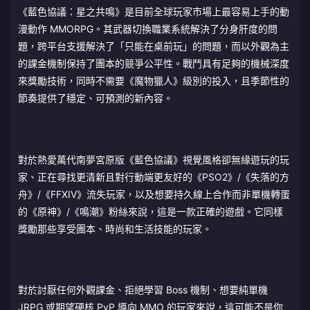
《藍色協議：星之共鳴》是目前全球玩家市場上最容易上手的動
漫動作 MMORPG。其武器切換職業系統解決了分身肝度的問
題，跨平台支援解決了「只能在桌前玩」的問題，而以外觀為主
的課金機制保持了團本的競爭公平性。戰鬥具有足夠的機械深度
來獎勵技術，同時不需要《魔物獵人》級別的投入，且季節性的
節奏提供了穩定、可預測的新內容。
對於熱愛萬代南夢宮原版《藍色協議》視覺風格卻無緣遊玩的玩
家、正在尋找更清新且對行動端更友好的《PSO2》/《失落的方
舟》/《FFXIV》流失玩家，以及想要持久線上合作而非單機轉蛋
的《原神》/《鳴潮》粉絲來說，這是一款正確的遊戲。它同樣
獎勵那些享受團本、時尚和生活技能的玩家。
對於討厭任何外觀課金、拒絕學習 Boss 機制、想要純單機
JRPG 或期望硬核 PvP 導向 MMO 的玩家來說，這可能不是你