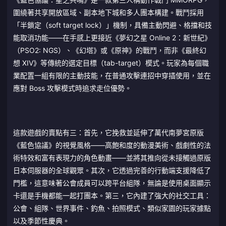
圍繞著共享開放區域、副本地下城和多人團本構建。戰鬥採用
「半鎖定（soft target lock）」機制，具備主動閃避、格擋和技
能取消功能——在手感上更接近《夢幻之星 Online 2：新世紀》
（PSO2: NGS）、《幻塔》或《原神》的戰鬥，而非《最終幻
想 XIV》等傳統的選定目標（tab-target）模式。玩家為每個職
業配置一組有限的主動技能，在普通攻擊連招中穿插使用，並在
應對 Boss 攻擊模式時追求走位優勢。
這款遊戲的賣點有三：首先，它挽救並延伸了萬代南夢宮原版
《藍色協議》的視覺風格——高飽和度的動漫美術、戲劇性的法
術特效和富有表現力的角色動畫——並將其推向從未接觸過原版
日本伺服器的全球觀眾。其次，它透過完善的行動端支援降低了
門檻，這意味著公會成員可以跨平台組隊，無論是使用桌面顯示
卡還是手機都能一起打團本。第三，它內建了強大的社交工具：
公會、組隊、世界事件、釣魚、拍照模式、類似家園的玩家據點
以及季節性慶典。