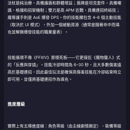
法杖是純治療，具備護盾和群體增益；盾牌是坦克套件，具備嘲
諷、格擋和招架機制；雙刃是高 APM 近戰，具備連招終結技；
魔導護手則是 AoE 爆發 DPS。你的技能欄包含 4–8 個主動技能
（取決於 UI 模式），外加一個被動資源（通常是隨著命中而填
充並解鎖爆發技能的職業量表）。
技能循環不像《FFXIV》那樣死板——它更接近《魔物獵人》式
的「反應與穿插」。技能冷卻時間為 6–30 秒，且大多數傷害遠
高於基礎連招，因此最佳玩法是確保高傷害技能在冷卻結束時立
即可用，並僅將基礎連招作為填充。
進度層級
實際上有五條進度線：角色等級（由主線劇情鎖定）、裝備等級