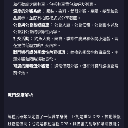
和行動端之間共享，包括共享背包和好友列表。
深度的外觀系統：
服裝、染料、武器外觀、坐騎、髮型和飾
品層疊，並配有拍照模式以分享截圖。
公會與公會基礎設施：
公會大廳、公會任務、公會團本以及
公會對公會的季節性內容。
社交活動：
釣魚大賽、舞會、季節性慶典和休閒小遊戲，旨
在提供低壓力的社交內容。
戰鬥通行證與季節性內容循環：
輪換的季節性敘事章節、主
題外觀和限時活動貨幣。
可選的類轉蛋外觀箱：
通常僅限外觀，但在消費前請檢查當
前卡池。
戰鬥深度解析
每種武器類型定義了一個職業身份。巨劍是重型 DPS，揮動緩慢
且霸體值高；弓箭是移動遠程 DPS，具備蓄力射擊和陷阱技能；