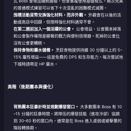
式 Boss 會增加機制層級，但會重複使用基礎模式。兩次完美
的普通模式練習可以省下十次混亂的困難模式滅團。
囤積活動貨幣兌換強化材料，而非外觀。
外觀會在以後的活
動或商店中回歸，但限時強化材料通常不會。
在第二週前加入一個活躍的公會。
公會增益、公會團本掉落
和公會製作權限是顯著的戰力與便利倍增器。死掉的公會比
沒有公會更糟糕。
保持食物和藥水儲備。
烹飪食物提供持續 30 分鐘以上的 5–
15% 屬性增益——這是免費的 DPS 和生存能力。每次嘗試地
下城時請帶足 HP 藥水。
高階（後期團本與優化）
背熟團本狂暴計時並規劃爆發窗口。
大多數團本 Boss 有 10
–15 分鐘的狂暴時間。將隊伍的爆發技能（進攻冷卻）協調
到 30–60 秒的窗口內，通常是在 Boss 進入虛弱或被擊暈的
階段轉換期。