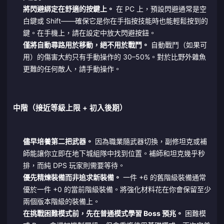
將閃避綁定在舒適的按鍵上。
在 PC 上，預設閃避通常是空
白鍵或 Shift——確保它是你在手指按技能時也能輕鬆按到的
鍵。在手機上，請在設定中放大閃避按鈕。
僅將自動尋路用於移動，絕不用於戰鬥。
自動戰鬥（如果可
用）的傷害大約只有手動操作的 30–50%。對於比野外雜魚
更難的任何敵人，請手動操作。
中階（接近等級上限 + 初入後期）
儘早培養第二把武器。
因為職業隨武器切換，副修坦克或補
師能讓你立即在地下城組隊中找到位置。補師和坦克幾乎秒
排，而純 DPS 玩家則需要等待。
優先精煉裝備而非追求新裝備。
一件 +6 的舊階級裝備通常
優於一件 +0 的當前階級裝備。將強化材料花在你會保留至少
兩個版本階級的裝備上。
在挑戰困難模式前，先在普通模式學習 Boss 預兆。
困難模