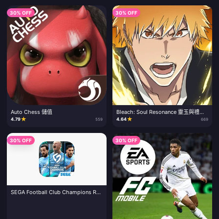
30% OFF
30% OFF
Auto Chess 儲值
Bleach: Soul Resonance 靈玉與禮包
儲值
★
★
4.79
4.64
559
669
30% OFF
30% OFF
SEGA Football Club Champions RB
儲值