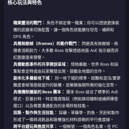
核心玩法與特色
職業靈活的戰鬥：
角色不綁定單一職業；你可以透過更換裝
備的武器來切換配置，讓一個角色就能勝任坦克、補師和
DPS 角色。
具備無敵幀（iframes）的動作戰鬥：
閃避具有無敵幀，格
擋會消耗耐力，大多數 Boss 攻擊透過地面 AoE 指示器而非
紅圈雷達來預警。
具備動態事件的共享開放區域：
怪物暴動、世界 Boss 和採
集點會定時或由玩家觸發出現，鼓勵全地圖的合作。
副本化多層級地下城：
同一地下城的標準、困難和混沌/噩夢
難度會掉落逐級提升的裝備，並解鎖後期所需的強化貨幣。
具備機制層級的 Boss 團本：
團本 Boss 結合了標準的 AoE
模式、狂暴計時、特定職責階段（例如換坦機制或補師爆發
窗口）以及需要溝通配合的全場秒殺技能。
採集、製作與生活技能：
採礦、草藥學、釣魚、烹飪和製作
形成了一條與消耗品和裝備強化材料掛鉤的平行進度線。
跨平台遊玩與進度共享：
一個帳號、一個角色名單，在 PC