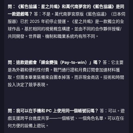
問：《藍色協議：星之共鳴》和萬代南夢宮的《藍色協議》是同
一款遊戲嗎？
答：不是。萬代南夢宮原版《藍色協議》（日本伺
服器）已於 2025 年初停止營運。《星之共鳴》是一款獨立的全
球作品，基於相同的視覺概念構建，並由不同的合作夥伴授權/
共同開發。世界觀、機制和職業系統均有所不同。
問：這款遊戲會「課金變強（Pay-to-win）」嗎？
答：它主要
是為外觀和便利性付費。戰鬥通行證和月費訂閱會加速材料獲
取，但團本畢業裝備來自團本掉落，而非現金商店。技術和時間
投入決定了競爭表現。
問：我可以在手機和 PC 上使用同一個帳號玩嗎？
答：可以。遊
戲支援跨平台進度共享——一個帳號、一個角色名單，可以在任
何方便的設備上遊玩。