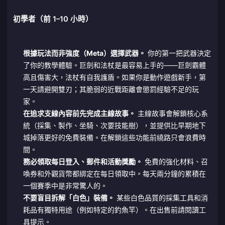
初學者（前 1–10 小時）
根據玩法而非強度（Meta）選擇武器。
你的第一把武器決定
了你的教學體驗。巨劍和法杖是最容易上手的——巨劍霸體
高且傷害大，法杖有自我護盾。如果你是動作遊戲新手，第
一天請避開雙刃；其脆弱的近戰距離會懲罰經驗不足的玩
家。
在追求支線內容前先完成主線故事。
主線故事會解鎖核心系
統（採集、製作、坐騎、次要技能樹），並提供比早期地下
城掉落更好的免費裝備。在解鎖這些功能前繞路只會浪費時
間。
務必領取每日登入、郵件和活動獎勵。
免費的強化材料、召
喚券和外觀貨幣都綁定在每日領取中。每天兩分鐘的累積在
一個賽季中是非常驚人的。
不要盲目拆解「白色」裝備。
某些白色品質的採集工具和消
耗品有獨特用途（例如特定的釣魚竿）。在出售前請閱讀工
具提示。