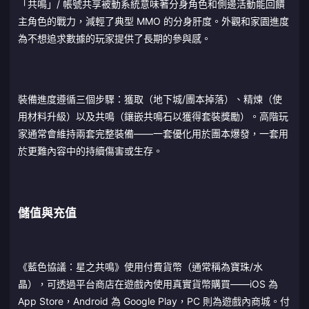
「共鳴」/ 帳號共享被動系統意味著分身角色和側邊活動能回饋
主角色的戰力，減輕了典型 MMO 的分身肝度。外觀和家園進度
為不想追求數據的玩家提供了長期的參與感。
裝備進度遵循三個步驟：獲取（地下城/團本掉落）、精煉（使
用材料升級）以及共鳴（鑲嵌共鳴石以獲得套裝獎勵）。高階玩
家通常會維持兩套完整裝備——一套優化用於團本爆發，一套用
於更難內容中的持續傷害或生存。
儲值與充值
《藍色協議：星之共鳴》使用付費貨幣（通常稱為寶珠/水
晶），可透過平台商店在遊戲內使用真實貨幣購買——iOS 為
App Store，Android 為 Google Play，PC 則為遊戲內商城。付