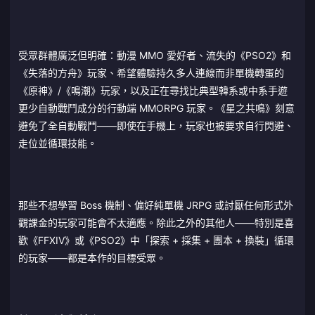
受眾群體廣泛但明確：動漫 MMO 愛好者、流失的《PSO2》和
《失落的方舟》玩家、希望體驗持久多人連線而非單機轉蛋的
《原神》/《鳴潮》玩家，以及正在尋找比典型韓系或中系手遊
更少自動戰鬥成分的行動端 MMORPG 玩家。《星之共鳴》刻意
避免了全自動戰鬥——即使在手機上，玩家也被要求自行閃避、
走位並循環技能。
那些不想學習 Boss 機制、偏好純單機 JRPG 或討厭任何形式外
觀課金的玩家可能會不太適應。除此之外的其他人——特別是喜
歡《FFXIV》或《PSO2》中「探索 + 採集 + 團本 + 換裝」循環
的玩家——都是本作的目標受眾。