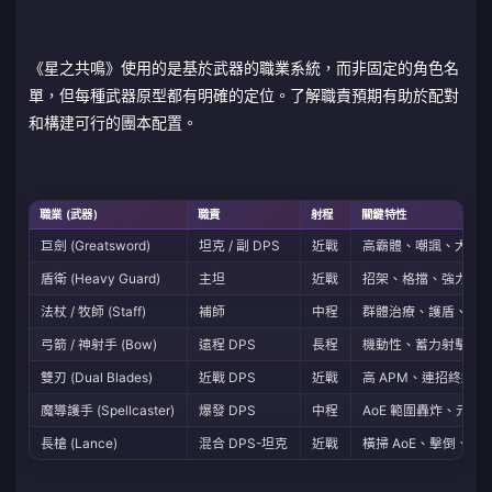
《星之共鳴》使用的是基於武器的職業系統，而非固定的角色名
單，但每種武器原型都有明確的定位。了解職責預期有助於配對
和構建可行的團本配置。
職業 (武器)
職責
射程
關鍵特性
巨劍 (Greatsword)
坦克 / 副 DPS
近戰
高霸體、嘲諷、大範
盾衛 (Heavy Guard)
主坦
近戰
招架、格擋、強力嘲
法杖 / 牧師 (Staff)
補師
中程
群體治療、護盾、復
弓箭 / 神射手 (Bow)
遠程 DPS
長程
機動性、蓄力射擊、持續
雙刃 (Dual Blades)
近戰 DPS
近戰
高 APM、連招終結技
魔導護手 (Spellcaster)
爆發 DPS
中程
AoE 範圍轟炸、元素
長槍 (Lance)
混合 DPS-坦克
近戰
橫掃 AoE、擊倒、中