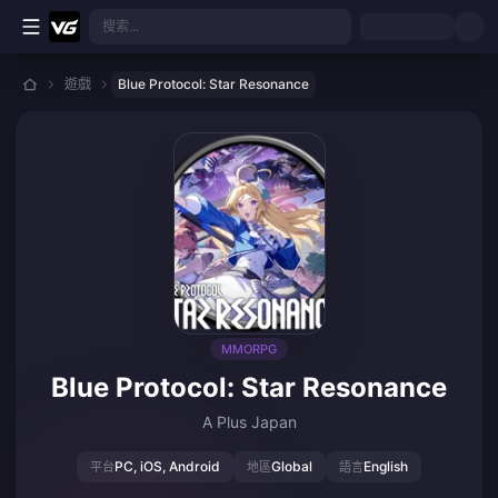
跳至主要內容
搜索...
遊戲
Blue Protocol: Star Resonance
MMORPG
Blue Protocol: Star Resonance
A Plus Japan
PC, iOS, Android
Global
English
平台
地區
語言