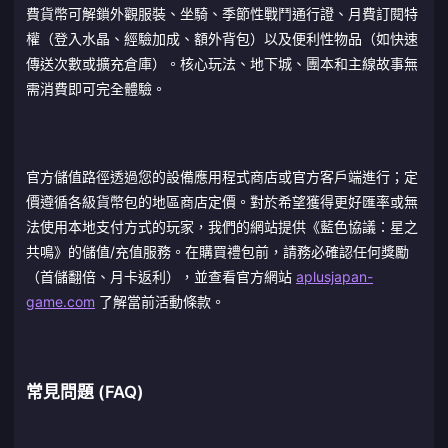
費貨幣可解鎖外觀服裝、坐騎、季節性戰鬥通行證、月費訂閱特
權（登入水晶、經驗加成、額外背包）以及便利性物品（如快速
傳送次數或擴充倉庫）。核心玩法、地下城、團本和主線故事無
需消費即可完全體驗。
官方儲值路徑透過您的設備應用程式商店或官方客戶端進行；定
價遵循各級貨幣包的地區商店定價。對於希望獲得更好匯率或無
法使用本地支付方式的玩家，我們的網站提供《藍色協議：星之
共鳴》的儲值/充值服務。在購買禮包前，請務必確認任何獎勵
（首儲翻倍、月卡返利），並查看官方網站
aplusjapan-
game.com
了解當前活動條款。
常見問題 (FAQ)