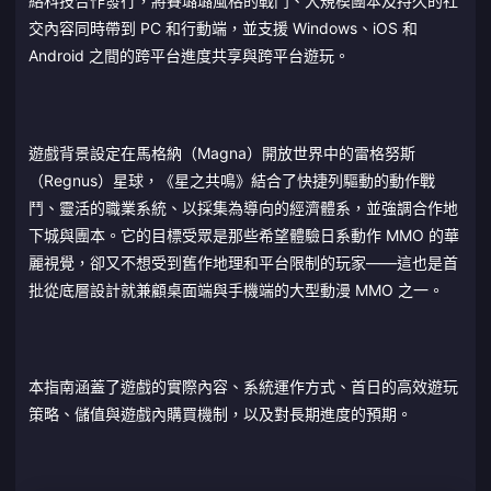
絡科技合作發行，將賽璐璐風格的戰鬥、大規模團本及持久的社
交內容同時帶到 PC 和行動端，並支援 Windows、iOS 和
Android 之間的跨平台進度共享與跨平台遊玩。
遊戲背景設定在馬格納（Magna）開放世界中的雷格努斯
（Regnus）星球，《星之共鳴》結合了快捷列驅動的動作戰
鬥、靈活的職業系統、以採集為導向的經濟體系，並強調合作地
下城與團本。它的目標受眾是那些希望體驗日系動作 MMO 的華
麗視覺，卻又不想受到舊作地理和平台限制的玩家——這也是首
批從底層設計就兼顧桌面端與手機端的大型動漫 MMO 之一。
本指南涵蓋了遊戲的實際內容、系統運作方式、首日的高效遊玩
策略、儲值與遊戲內購買機制，以及對長期進度的預期。