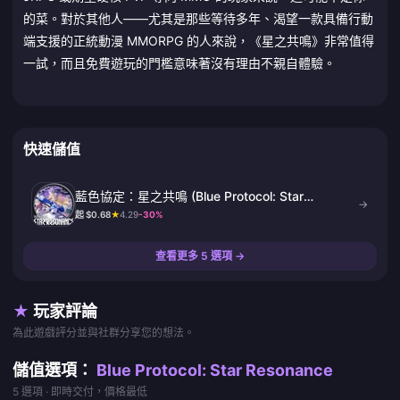
的菜。對於其他人——尤其是那些等待多年、渴望一款具備行動
端支援的正統動漫 MMORPG 的人來說，《星之共鳴》非常值得
一試，而且免費遊玩的門檻意味著沒有理由不親自體驗。
快速儲值
藍色協定：星之共鳴 (Blue Protocol: Star
→
Resonance)
起 $0.68
★
4.29
-30%
查看更多 5 選項 →
★
玩家評論
為此遊戲評分並與社群分享您的想法。
儲值選項：
Blue Protocol: Star Resonance
5 選項 · 即時交付，價格最低