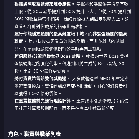
根據邊際收益遞減來堆疊屬性。
暴擊率和暴擊傷害通常有軟
上限。從 30% 暴擊提升到 50% 提升巨大；但從 70% 提升到
80% 的收益通常不如將同樣的資源投入到固定攻擊力上。請
查看社群針對你職業的精確斷點表格。
運行你能穩定通關的最高難度地下城，而非勉強通關的最高
難度。
每小時收益更看重流暢的全通，而非英雄式的滅團。
只有在當前階級感覺像例行公事時再向上挑戰。
跨伺服器/分流追蹤世界 Boss 計時。
輪換的世界 Boss 會掉
落帳號綁定的強化代幣。傳送到即將生成的 Boss 點花 30
秒，比刷 30 分鐘怪更划算。
將付費貨幣留給雙倍獎勵週。
大多數營運型 MMO 都會定期
舉辦雙倍掉落、雙倍經驗或商店折扣活動。耐心的消費者可
以獲得 1.5–2 倍的價值。
在重置技能前先進行理論計算。
重置成本會逐漸增加；請使
用社群計算器規劃配置，而不是在團本中途重新分配。
角色、職責與職業列表