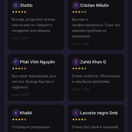
Stattic
Cristian Milutin
S
C
★
★
★
★
★
★
★
★
☆
☆
Всегда, когда мне нужно,
Быстро и
они на месте. Никакого
профессионально. Пока что
ожидания или обмана.
никаких проблем не
возникало.
Aug 5, 2026
Aug 5, 2026
Phát Vinh Nguyễn
Zahid Khan G
P
Z
★
★
★
☆
☆
★
★
★
★
☆
Быстрые транзакции, все
Очень помогли. Объяснили,
честно. Всегда быстро и
в чем была проблема.
надежно!
Aug 5, 2026
Aug 5, 2026
Khalid
Lacoste negro Smk
K
L
★
★
★
★
☆
★
★
★
★
☆
Отправьте резервную
Очень быстрый и хороший