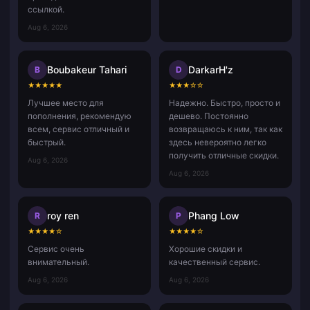
ссылкой.
Aug 6, 2026
Boubakeur Tahari
DarkarH'z
B
D
★
★
★
★
★
★
★
★
☆
☆
Лучшее место для
Надежно. Быстро, просто и
пополнения, рекомендую
дешево. Постоянно
всем, сервис отличный и
возвращаюсь к ним, так как
быстрый.
здесь невероятно легко
получить отличные скидки.
Aug 6, 2026
Aug 6, 2026
roy ren
Phang Low
R
P
★
★
★
★
☆
★
★
★
★
☆
Сервис очень
Хорошие скидки и
внимательный.
качественный сервис.
Aug 6, 2026
Aug 6, 2026