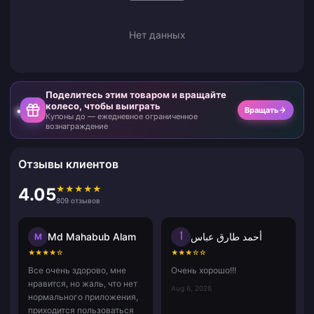
Нет данных
Поделитесь этим товаром и вращайте
колесо, чтобы выиграть
Вращать
Купоны до — ежедневное ограниченное
вознаграждение
Отзывы клиентов
★
★
★
★
★
4.05
809 отзывов
Md Mahabub Alam
أحمد طارق عباس
M
أ
★
★
★
★
☆
★
★
★
☆
☆
Все очень здорово, мне
Очень хорошо!!!
нравится, но жаль, что нет
Aug 6, 2026
нормального приложения,
приходится пользоваться