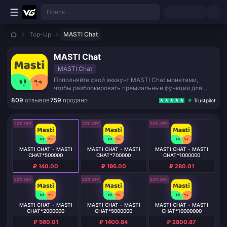
Перейти к основному контенту
Поиск...
Top-Up
MASTI Chat
MASTI Chat
MASTI Chat
Пополняйте свой аккаунт MASTI Chat монетами,
чтобы разблокировать премиальные функции для
общения и развлечений.
809
отзывов
759
продано
Trustpilot
20% OFF
20% OFF
20% OFF
MASTI CHAT - MASTI
MASTI CHAT - MASTI
MASTI CHAT - MASTI
CHAT*500000
CHAT*700000
CHAT*1000000
₽ 140.00
₽ 196.00
₽ 280.01
20% OFF
20% OFF
20% OFF
MASTI CHAT - MASTI
MASTI CHAT - MASTI
MASTI CHAT - MASTI
CHAT*2000000
CHAT*5000000
CHAT*10000000
₽ 560.01
₽ 1400.84
₽ 2800.87