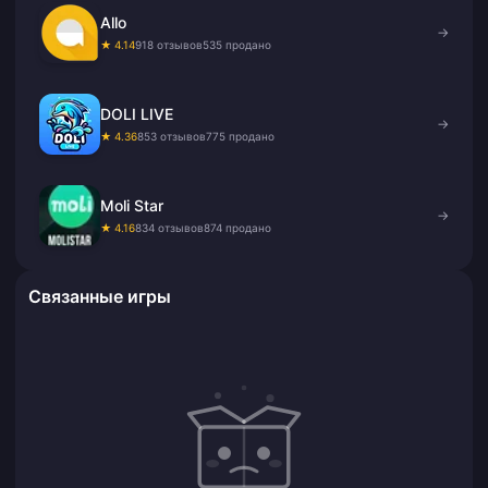
Allo
→
★ 4.14
918 отзывов
535 продано
DOLI LIVE
→
★ 4.36
853 отзывов
775 продано
Moli Star
→
★ 4.16
834 отзывов
874 продано
Связанные игры