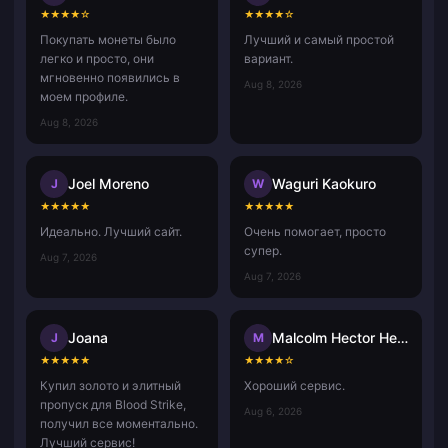
★
★
★
★
☆
★
★
★
★
☆
Покупать монеты было
Лучший и самый простой
легко и просто, они
вариант.
мгновенно появились в
Aug 8, 2026
моем профиле.
Aug 8, 2026
Joel Moreno
Waguri Kaokuro
J
W
★
★
★
★
★
★
★
★
★
★
Идеально. Лучший сайт.
Очень помогает, просто
супер.
Aug 7, 2026
Aug 7, 2026
Joana
Malcolm Hector Herce
J
M
★
★
★
★
★
★
★
★
★
☆
Купил золото и элитный
Хороший сервис.
пропуск для Blood Strike,
Aug 6, 2026
получил все моментально.
Лучший сервис!