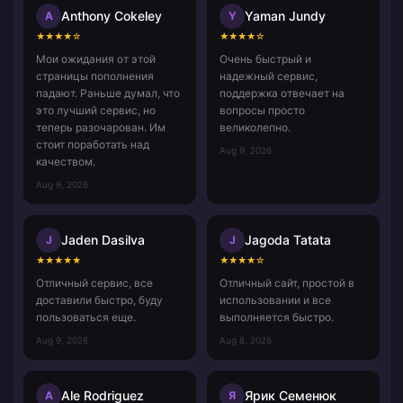
Anthony Cokeley
Yaman Jundy
A
Y
★
★
★
★
☆
★
★
★
★
☆
Мои ожидания от этой
Очень быстрый и
страницы пополнения
надежный сервис,
падают. Раньше думал, что
поддержка отвечает на
это лучший сервис, но
вопросы просто
теперь разочарован. Им
великолепно.
стоит поработать над
Aug 9, 2026
качеством.
Aug 9, 2026
Jaden Dasilva
Jagoda Tatata
J
J
★
★
★
★
★
★
★
★
★
☆
Отличный сервис, все
Отличный сайт, простой в
доставили быстро, буду
использовании и все
пользоваться еще.
выполняется быстро.
Aug 9, 2026
Aug 8, 2026
Ale Rodriguez
Ярик Семенюк
A
Я