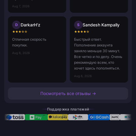
Aug 7, 2026
DarkarH'z
Sandesh Kampally
D
S
★
★
★
☆
☆
★
★
★
★
☆
Отличная скорость
Быстрый ответ.
покупки.
Пополнение аккаунта
заняло меньше 30 минут.
Aug 6, 2026
Все четко и по делу. Очень
рекомендую всем, кто
хочет здесь пополняться.
Aug 6, 2026
Посмотреть все отзывы →
Поддержка платежей