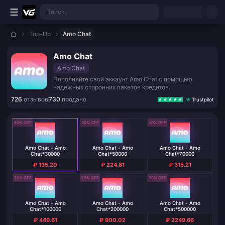
Перейти к основному контенту
Поиск...
Top-Up
Amo Chat
Amo Chat
Amo Chat
Пополняйте свой аккаунт Amo Chat с помощью
надежных сторонних пакетов кредитов.
726
отзывов
730
продано
Trustpilot
20% OFF
20% OFF
20% OFF
Amo Chat - Amo
Amo Chat - Amo
Amo Chat - Amo
Chat*30000
Chat*50000
Chat*70000
₽ 135.20
₽ 224.81
₽ 315.21
20% OFF
20% OFF
20% OFF
Amo Chat - Amo
Amo Chat - Amo
Amo Chat - Amo
Chat*100000
Chat*200000
Chat*500000
₽ 449.61
₽ 900.02
₽ 2249.66