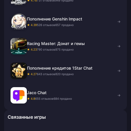
облигаций
★ 4.78
731 отзывов
949 продано
Пополнение Genshin Impact
→
★ 4.39
526 отзывов
657 продано
Racing Master: Донат и гемы
→
★ 4.23
790 отзывов
875 продано
Пополнение кредитов 1Star Chat
→
★ 4.27
643 отзывов
820 продано
Jaco Chat
→
★ 4.8
655 отзывов
684 продано
Связанные игры