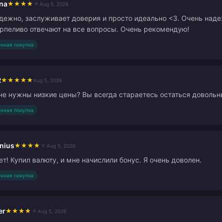
na
★
★
★
★
★
Aug 5, 2026
дежно, заслуживает доверия и просто идеально <3. Очень над
рпеливо отвечают на все вопросы. Очень рекомендую!
нная покупка
R
★
★
★
★
★
Aug 5, 2026
не нужны низкие цены? Вы всегда стараетесь остаться доволь
нная покупка
nius
★
★
★
★
★
Aug 5, 2026
ет! Купил валюту, и мне начислили бонус. Я очень доволен.
нная покупка
er
★
★
★
★
★
Aug 5, 2026