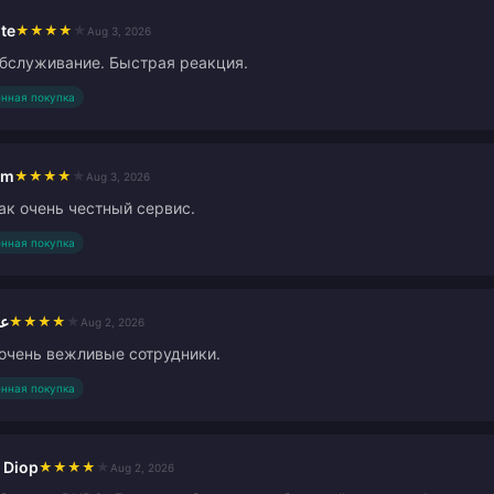
te
★
★
★
★
★
Aug 3, 2026
бслуживание. Быстрая реакция.
нная покупка
am
★
★
★
★
★
Aug 3, 2026
ак очень честный сервис.
нная покупка
عب
★
★
★
★
★
Aug 2, 2026
очень вежливые сотрудники.
нная покупка
 Diop
★
★
★
★
★
Aug 2, 2026