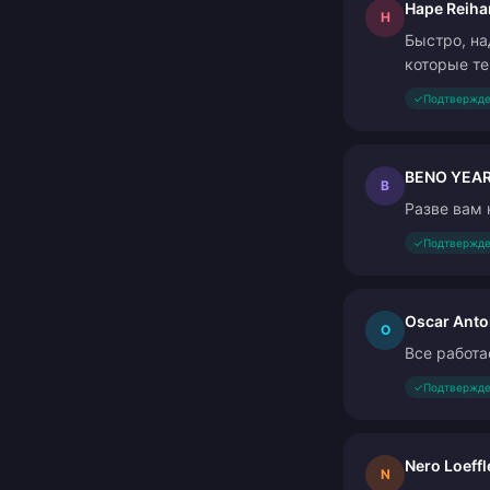
Hape Reiha
H
Быстро, на
которые те
✓
Подтвержде
BENO YEA
B
Разве вам 
✓
Подтвержде
Oscar Anto
O
Все работа
✓
Подтвержде
Nero Loeffl
N