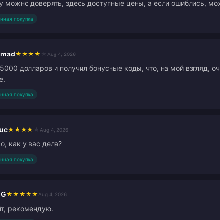
у можно доверять, здесь доступные цены, а если ошиблись, мо
нная покупка
hmad
★
★
★
★
★
Aug 4, 2026
 5000 долларов и получил бонусные коды, что, на мой взгляд, оч
е.
нная покупка
ruc
★
★
★
★
★
Aug 4, 2026
о, как у вас дела?
нная покупка
 G
★
★
★
★
★
Aug 4, 2026
т, рекомендую.