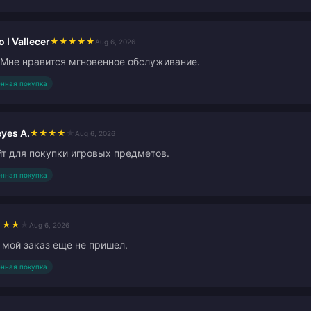
o I Vallecer
★
★
★
★
★
Aug 6, 2026
 Мне нравится мгновенное обслуживание.
нная покупка
eyes A.
★
★
★
★
★
Aug 6, 2026
т для покупки игровых предметов.
нная покупка
★
★
★
★
Aug 6, 2026
 мой заказ еще не пришел.
нная покупка