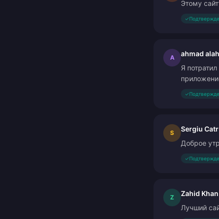
Этому сайт
✓
Подтвержде
ahmad ala
A
Я потратил
приложени
✓
Подтвержде
Sergiu Cat
S
Доброе утр
✓
Подтвержде
Zahid Khan
Z
Лучший сай