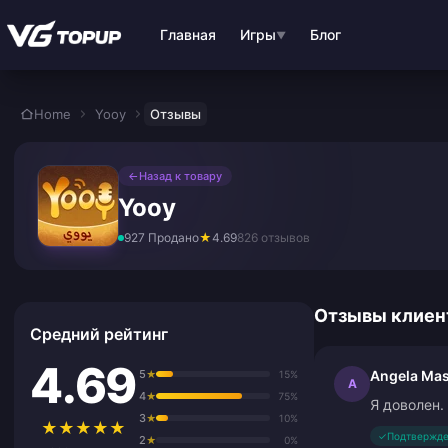
Перейти к основному контенту
Главная
Игры
Блог
▼
Home
Yooy
Отзывы
←
Назад к товару
Yooy
927 Продано
★
4.69
826 отзывов
Отзывы клиен
Средний рейтинг
4.69
5
Angela Ma
★
15%
A
4
★
75%
Я доволен.
3
★
10%
★
★
★
★
★
✓
Подтвержде
2
★
0%