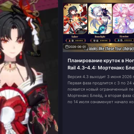
2026-06-01
Планирование круток в Honk
Rail 4.3–4.4: Мортенакс Бл
Химеко Нова и коллабораци
Версия 4.3 выходит 3 июня 2026 
Первая фаза продлится с 3 по 24 
появится новый ограниченный п
Мортенакс Блейд, а вторая фаза 
по 14 июля ознаменует начало ко