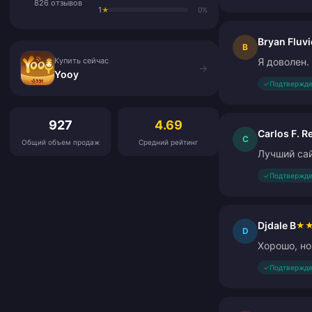
826 отзывов
1
★
0%
Bryan Fluvi
Купить сейчас
B
Купить сейчас
Я доволен.
→
Yooy
✓
Подтвержде
Отзывы клиентов
927
4.69
Carlos F. R
C
Общий объем продаж
Средний рейтинг
Лучший сай
✓
Подтвержде
Djdale B
★
D
Хорошо, но
✓
Подтвержде