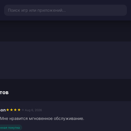
Поиск игр или приложений...
тов
son
★
★
★
★
★
Aug 6, 2026
 Мне нравится мгновенное обслуживание.
нная покупка