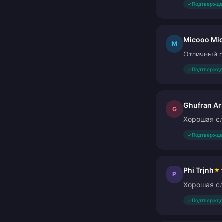
✓
Подтвержде
Micooo Mi
M
Отличный с
✓
Подтвержде
Ghufran A
G
Хорошая с
✓
Подтвержде
Phi Trịnh
★
P
Хорошая сл
✓
Подтвержде