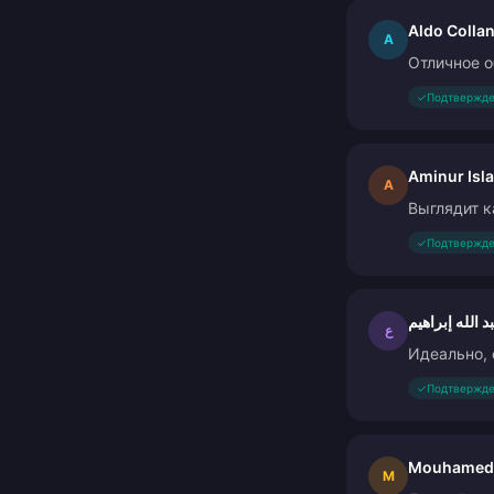
Aldo Collan
A
Отличное о
✓
Подтвержде
Aminur Isl
A
Выглядит к
✓
Подтвержде
د الله إبراهيم
ع
Идеально, 
✓
Подтвержде
Mouhamed
M