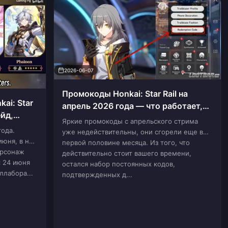
2026-06-07
Промокоды Honkai: Star Rail на
ai: Star
апрель 2026 года — что работает,
ейд,
что устарело и что действительно
Яркие промокоды с апрельского стрима
я с Fate
стоит успеть забрать
года.
уже недействительны, они сгорели еще в
июня, в ней
первой половине месяца. Из того, что
ерсонаж
действительно стоит вашего времени,
с 24 июня
остался набор постоянных кодов,
ллабора...
подтвержденных д...