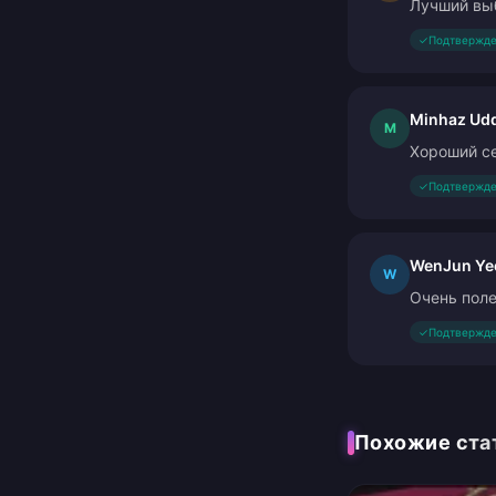
Лучший выб
✓
Подтвержде
Minhaz Ud
M
Хороший с
✓
Подтвержде
WenJun Ye
W
Очень поле
✓
Подтвержде
Похожие ста