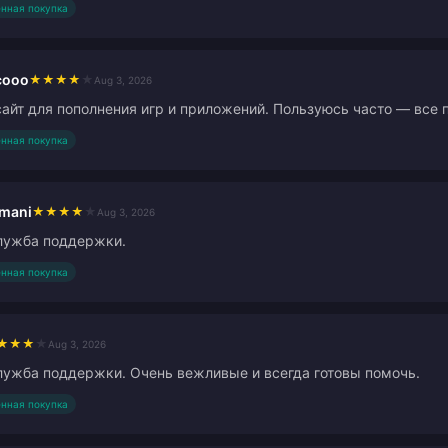
нная покупка
cooo
★
★
★
★
★
Aug 3, 2026
айт для пополнения игр и приложений. Пользуюсь часто — все п
нная покупка
rmani
★
★
★
★
★
Aug 3, 2026
лужба поддержки.
нная покупка
★
★
★
★
Aug 3, 2026
ужба поддержки. Очень вежливые и всегда готовы помочь.
нная покупка