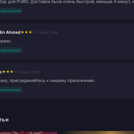
ор для PUBG. Доставка была очень быстрой, меньше 4 минут, 
нная покупка
din Ahmed
★
★
★
★
★
Aug 2, 2026
ервис.
нная покупка
o
★
★
★
★
★
Aug 2, 2026
зно, присоединяйтесь к нашему приложению.
нная покупка
тьи