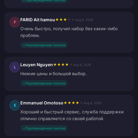
✓
Подтвержденная покупка
FARID Ait hamou
★
★
★
★
★
Aug 6, 2026
F
Очень быстро, получил набор без каких-либо
проблем.
✓
Подтвержденная покупка
Leuyen Nguyen
★
★
★
★
★
Aug 6, 2026
L
Низкие цены и большой выбор.
✓
Подтвержденная покупка
Emmanuel Omotoso
★
★
★
★
★
Aug 6, 2026
E
Хороший и быстрый сервис, служба поддержки
отлично справляется со своей работой.
✓
Подтвержденная покупка