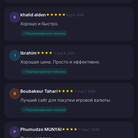
khalid alden
★
★
★
★
★
Aug 8, 2026
K
Хорошо и быстро.
✓
Подтвержденная покупка
Ibrahim
★
★
★
★
★
Aug 8, 2026
I
Хорошая цена. Просто и эффективно.
✓
Подтвержденная покупка
Boubakeur Tahari
★
★
★
★
★
Aug 7, 2026
B
Лучший сайт для покупки игровой валюты.
✓
Подтвержденная покупка
Phumudzo MUNYAI
★
★
★
★
★
Aug 7, 2026
P