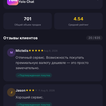
Yolo Chat
Отзывы клиентов
701
4.54
Общий объем продаж
Средний рейтинг
Отзывы клиентов
20 / 635
Mictelis
★
★
★
★
★
Aug 9, 2026
M
Отличный сервис. Возможность покупать
премиальную валюту дешевле — это просто
замечательно.
✓
Подтвержденная покупка
Jason
★
★
★
★
★
Aug 9, 2026
J
Хороший сервис.
✓
Подтвержденная покупка