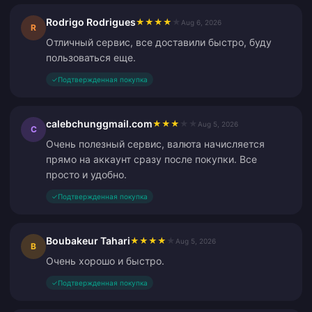
Rodrigo Rodrigues
★
★
★
★
★
Aug 6, 2026
R
Отличный сервис, все доставили быстро, буду
пользоваться еще.
✓
Подтвержденная покупка
calebchunggmail.com
★
★
★
★
★
Aug 5, 2026
C
Очень полезный сервис, валюта начисляется
прямо на аккаунт сразу после покупки. Все
просто и удобно.
✓
Подтвержденная покупка
Boubakeur Tahari
★
★
★
★
★
Aug 5, 2026
B
Очень хорошо и быстро.
✓
Подтвержденная покупка