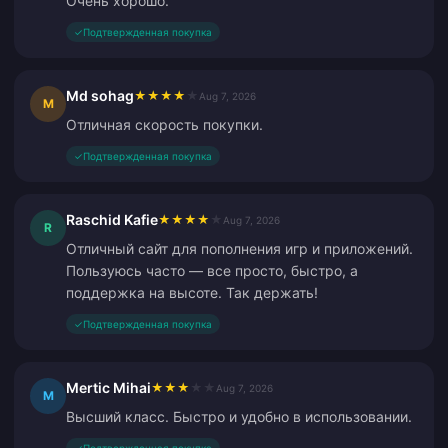
Очень хорошо.
✓
Подтвержденная покупка
Md sohag
★
★
★
★
★
Aug 7, 2026
M
Отличная скорость покупки.
✓
Подтвержденная покупка
Raschid Kafie
★
★
★
★
★
Aug 7, 2026
R
Отличный сайт для пополнения игр и приложений.
Пользуюсь часто — все просто, быстро, а
поддержка на высоте. Так держать!
✓
Подтвержденная покупка
Mertic Mihai
★
★
★
★
★
Aug 7, 2026
M
Высший класс. Быстро и удобно в использовании.