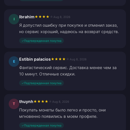
Ibrahim
★
★
★
★
★
Aug 8, 2026
I
Я допустил ошибку при покупке и отменил заказ,
но сервис хороший, надеюсь на возврат средств.
✓
Подтвержденная покупка
Estibin palacios
★
★
★
★
★
Aug 8, 2026
E
Фантастический сервис. Доставка менее чем за
10 минут. Отличные скидки.
✓
Подтвержденная покупка
thuynh
★
★
★
★
★
Aug 8, 2026
T
Покупать монеты было легко и просто, они
мгновенно появились в моем профиле.
✓
Подтвержденная покупка