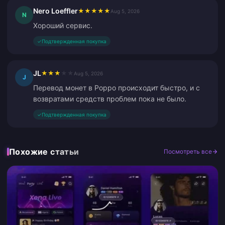
Nero Loeffler
★
★
★
★
★
Aug 5, 2026
N
Хороший сервис.
✓
Подтвержденная покупка
JL
★
★
★
★
★
Aug 5, 2026
J
Перевод монет в Poppo происходит быстро, и с
возвратами средств проблем пока не было.
✓
Подтвержденная покупка
Похожие статьи
Посмотреть все