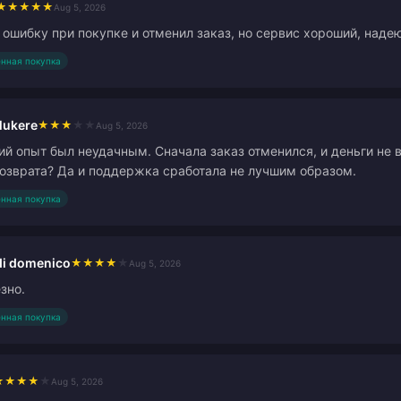
★
★
★
★
★
Aug 5, 2026
 ошибку при покупке и отменил заказ, но сервис хороший, надею
нная покупка
Mukere
★
★
★
★
★
Aug 5, 2026
й опыт был неудачным. Сначала заказ отменился, и деньги не в
озврата? Да и поддержка сработала не лучшим образом.
нная покупка
di domenico
★
★
★
★
★
Aug 5, 2026
зно.
нная покупка
★
★
★
★
★
Aug 5, 2026