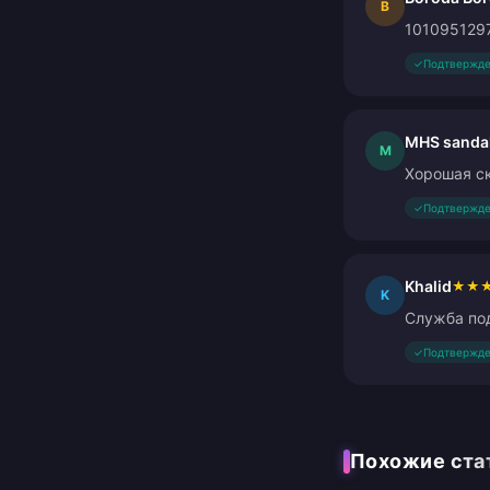
B
101095129
✓
Подтвержде
MHS sanda
M
Хорошая ск
✓
Подтвержде
Khalid
★
★
K
Служба под
✓
Подтвержде
Похожие ста