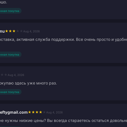
ошо.
нная покупка
imu
★
★
★
★
★
Aug 4, 2026
ставка, активная служба поддержки. Все очень просто и удобно
нная покупка
★
★
★
Aug 4, 2026
окупаю здесь уже много раз.
нная покупка
eftygmail.com
★
★
★
★
★
Aug 4, 2026
не нужны низкие цены? Вы всегда стараетесь остаться доволь