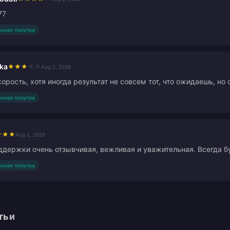
77
нная покупка
ka
★
★
★
★
★
Aug 2, 2026
орость, хотя иногда результат не совсем тот, что ожидаешь, но
нная покупка
★
★
★
Aug 2, 2026
держки очень отзывчивая, вежливая и уважительная. Всегда бу
нная покупка
тьи