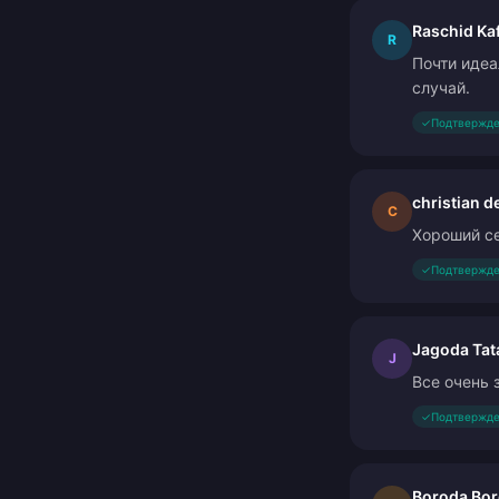
Raschid Kaf
R
Почти идеа
случай.
✓
Подтвержде
christian d
C
Хороший с
✓
Подтвержде
Jagoda Tat
J
Все очень 
✓
Подтвержде
Boroda Bor