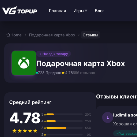
Перейти к основному контенту
Главная
Игры
Блог
▼
Home
Подарочная карта Xbox
Отзывы
←
Назад к товару
Подарочная карта Xbox
723 Продано
★
4.78
556 отзывов
Отзывы клиен
Средний рейтинг
4.78
5
ludimila s
★
20%
L
4
★
25%
Хорошая сл
3
★
55%
★
★
★
★
★
✓
Подтвержде
2
★
0%