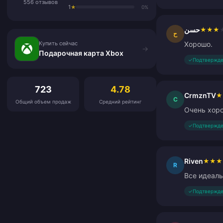
556 отзывов
1
★
0%
حسن
★
★
★
Купить сейчас
ح
Купить сейчас
Хорошо.
→
Подарочная карта Xbox
✓
Подтвержде
Отзывы клиентов
723
4.78
CrmznTV
★
C
Общий объем продаж
Средний рейтинг
Очень хоро
✓
Подтвержде
Riven
★
★
★
R
Все идеаль
✓
Подтвержде