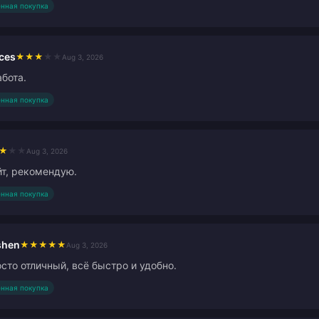
нная покупка
ces
★
★
★
★
★
Aug 3, 2026
бота.
нная покупка
★
★
★
Aug 3, 2026
т, рекомендую.
нная покупка
shen
★
★
★
★
★
Aug 3, 2026
сто отличный, всё быстро и удобно.
нная покупка