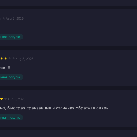
★
★
Aug 6, 2026
нная покупка
★
★
★
★
Aug 5, 2026
шо!!!
нная покупка
★
★
Aug 5, 2026
но, быстрая транзакция и отличная обратная связь.
нная покупка