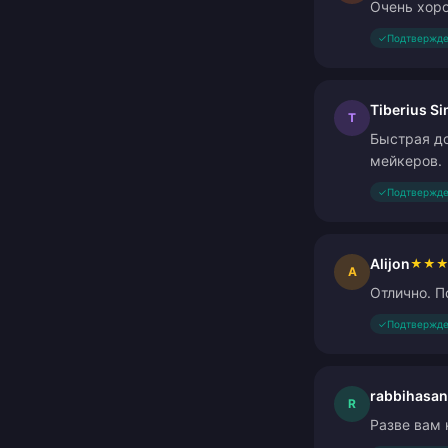
Очень хор
✓
Подтвержде
Tiberius S
T
Быстрая до
мейкеров.
✓
Подтвержде
Alijon
★
★
A
Отлично. П
✓
Подтвержде
rabbihasan
R
Разве вам 