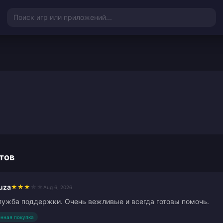
Поиск игр или приложений...
тов
ouza
★
★
★
★
★
Aug 6, 2026
ужба поддержки. Очень вежливые и всегда готовы помочь.
нная покупка