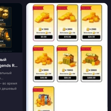
ный
gends RP
иальный
о
— во время
ый дешевый