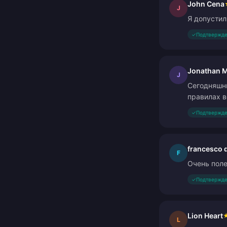
John Cena
J
Я допустил
✓
Подтвержде
Jonathan 
J
Сегодняшни
правилах в
✓
Подтвержде
francesco 
F
Очень поле
✓
Подтвержде
Lion Heart
L