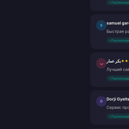
✓
Подтвержде
samuel gar
S
Быстрая ра
✓
Подтвержде
بكر عمار
★
★
ب
Лучший сай
✓
Подтвержде
Dorji Gyelt
D
Сервис про
✓
Подтвержде