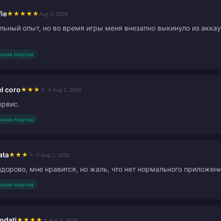
ie
★
★
★
★
★
Aug 3, 2026
льный опыт, но во время игры меня внезапно выкинуло из акка
нная покупка
el coro
★
★
★
★
★
Aug 2, 2026
ервис.
нная покупка
ata
★
★
★
★
★
Aug 2, 2026
здорово, мне нравится, но жаль, что нет нормального приложен
нная покупка
odati
★
★
★
★
★
Aug 2, 2026