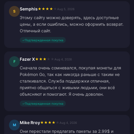
Semphis
★
★
★
★
★
Aug 5, 2026
S
Этому сайту можно доверять, здесь доступные
цены, а если ошиблись, можно оформить возврат.
Отличный сайт.
✓
Подтвержденная покупка
Fazer X
★
★
★
★
★
Aug 4, 2026
F
Сначала очень сомневался, покупая монеты для
Pokémon Go, так как никогда раньше с таким не
сталкивался. Служба поддержки отличная,
приятно общаться с живыми людьми, они всё
объясняют и помогают. Я очень доволен.
✓
Подтвержденная покупка
Mike Rroy
★
★
★
★
★
Aug 4, 2026
M
Они перестали предлагать пакеты за 2.99$ и