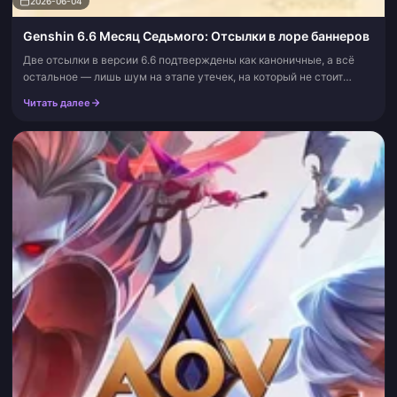
2026-06-04
Genshin 6.6 Месяц Седьмого: Отсылки в лоре баннеров
Две отсылки в версии 6.6 подтверждены как каноничные, а всё
остальное — лишь шум на этапе утечек, на который не стоит
тратиться. Связи Nicole с Ведьминым шабашем (Hexenzirkel) и
Читать далее
корни Lohen в Орден...