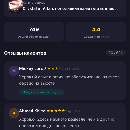
Купить сейчас
→
Crystal of Altan: пополнение валюты и подписки
Отзывы клиентов
749
4.4
Общий объем продаж
Средний рейтинг
Отзывы клиентов
20 / 634
Mickey Loro
★
★
★
★
★
Aug 8, 2026
M
Хороший опыт и отличное обслуживание клиентов,
сервис на высоте.
✓
Подтвержденная покупка
Ahmad Khleel
★
★
★
★
★
Aug 8, 2026
A
Хорошо! Здесь намного дешевле, чем в других
приложениях для пополнения.