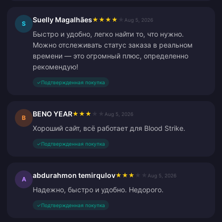
Suelly Magalhães
★
★
★
★
★
Aug 5, 2026
S
Быстро и удобно, легко найти то, что нужно.
Можно отслеживать статус заказа в реальном
времени — это огромный плюс, определенно
рекомендую!
✓
Подтвержденная покупка
BENO YEAR
★
★
★
★
★
Aug 5, 2026
B
Хороший сайт, всё работает для Blood Strike.
✓
Подтвержденная покупка
abdurahmon temirqulov
★
★
★
★
★
Aug 5, 2026
A
Надежно, быстро и удобно. Недорого.
✓
Подтвержденная покупка