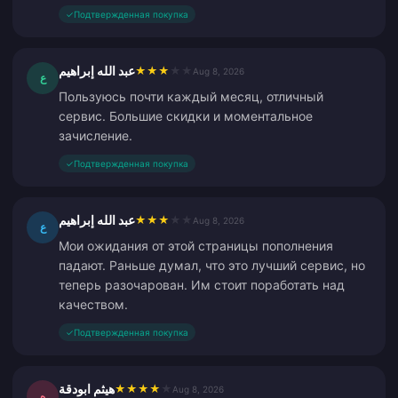
✓
Подтвержденная покупка
عبد الله إبراهيم
★
★
★
★
★
Aug 8, 2026
ع
Пользуюсь почти каждый месяц, отличный
сервис. Большие скидки и моментальное
зачисление.
✓
Подтвержденная покупка
عبد الله إبراهيم
★
★
★
★
★
Aug 8, 2026
ع
Мои ожидания от этой страницы пополнения
падают. Раньше думал, что это лучший сервис, но
теперь разочарован. Им стоит поработать над
качеством.
✓
Подтвержденная покупка
هيثم ابودقة
★
★
★
★
★
Aug 8, 2026
ه