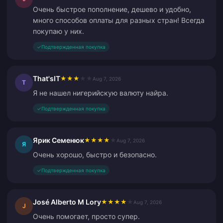
Очень быстрое пополнение, дешево и удобно,
много способов оплаты для разных стран! Всегда
покупаю у них.
✓
Подтвержденная покупка
That'sIT
★
★
★
★
★
Aug 7, 2026
T
Я не нашел нигерийскую валюту найра.
✓
Подтвержденная покупка
Ярик Семенюк
★
★
★
★
★
Aug 7, 2026
Я
Очень хорошо, быстро и безопасно.
✓
Подтвержденная покупка
José Alberto M Lory
★
★
★
★
★
Aug 7, 2026
J
Очень помогает, просто супер.