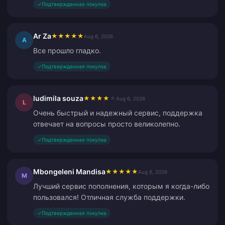
✓
Подтвержденная покупка
Ar Za
★
★
★
★
★
Aug 6, 2026
A
Все прошло гладко.
✓
Подтвержденная покупка
ludimila souza
★
★
★
★
★
Aug 6, 2026
L
Очень быстрый и надежный сервис, поддержка
отвечает на вопросы просто великолепно.
✓
Подтвержденная покупка
Mbongeleni Mandisa
★
★
★
★
★
Aug 6, 2026
M
Лучший сервис пополнения, которым я когда-либо
пользовался! Отличная служба поддержки.
✓
Подтвержденная покупка