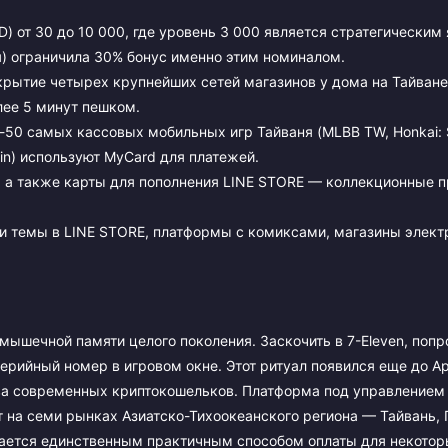
) от 30 до 10 000, где уровень 3 000 является стратегическим
) ограничила 30% бонус именно этим номиналом.
крытие четырех крупнейших сетей магазинов у дома на Тайване
ее 5 минут пешком.
-50 самых кассовых мобильных игр Тайваня (MLBB TW, Honkai: St
oin) используют MyCard для платежей.
 а также карты для пополнения LINE STORE — коллекционные 
 и темы в LINE STORE, платформы с комиксами, магазины элек
мышечной памяти целого поколения. Заскочить в 7-Eleven, попр
ерийный номер в игровом окне. Этот ритуал появился еще до Ap
нства современных криптокошельков. Платформа под управлением 
 на семи рынках Азиатско-Тихоокеанского региона — Тайвань, Г
тается единственным практичным способом оплаты для некото