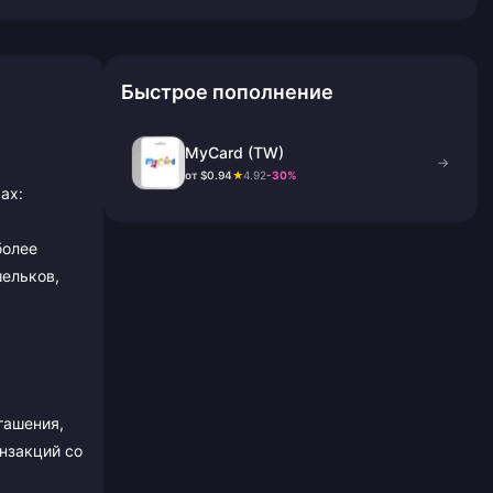
Быстрое пополнение
MyCard (TW)
→
от $0.94
★
4.92
-30%
ах:
более
шельков,
гашения,
нзакций со