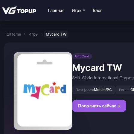
Перейти к основному контенту
Главная
Игры
Блог
▼
Home
Игры
Mycard TW
Gift Card
Mycard TW
Soft-World International Corpor
Mobile/PC
G
Платформа
Регион
Пополнить сейчас
→