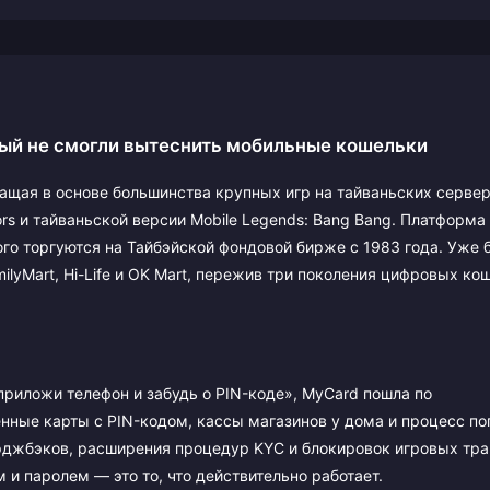
рый не смогли вытеснить мобильные кошельки
ащая в основе большинства крупных игр на тайваньских сервер
iors и тайваньской версии Mobile Legends: Bang Bang. Платформа
ого торгуются на Тайбэйской фондовой бирже с 1983 года. Уже 
ilyMart, Hi-Life и OK Mart, пережив три поколения цифровых ко
приложи телефон и забудь о PIN-коде», MyCard пошла по
нные карты с PIN-кодом, кассы магазинов у дома и процесс по
арджбэков, расширения процедур KYC и блокировок игровых тра
и паролем — это то, что действительно работает.