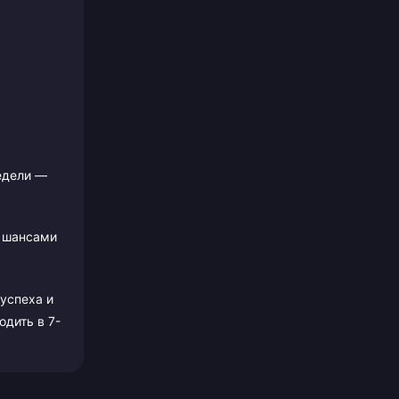
едели —
и шансами
успеха и
одить в 7-