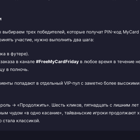
и
ы выбираем трех победителей, которые получат PIN-код MyCard
инять участие, нужно выполнить два шага:
ка в футере).
 заказа в канале
#FreeMyCardFriday
в любое время в течение н
цу в полночь.
лиенты попадают в отдельный VIP-пул с заметно более высоким
оль → «Продолжить». Шесть кликов, пятнадцать с лишним лет 
дным чудом «в одно касание», тайваньские игроки продолжают х
о стала классикой.