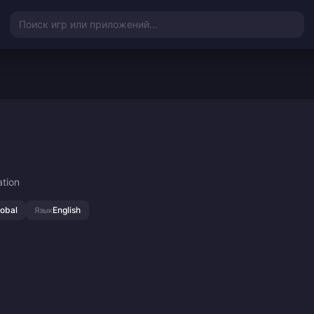
Поиск игр или приложений...
ation
lobal
English
Язык