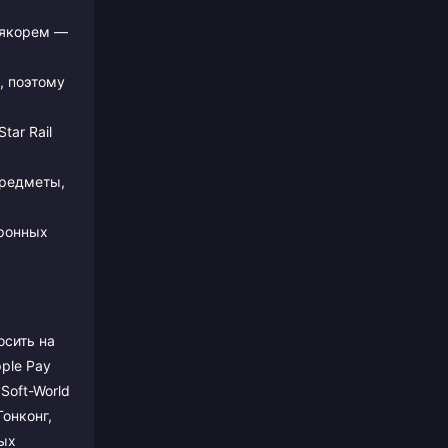
 якорем —
, поэтому
ar Rail
предметы,
тронных
осить на
ple Pay
Soft-World
онконг,
рых