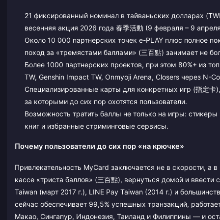
21 фиксированный номинал в тайваньских долларах (TWD
весенняя акция 2026 года 春季活動 (9 февраля – 9 апреля
Около 10 000 партнерских точек e-PLAY плюс полное по
поход за «тремястами баллами» (三百點) занимает не бол
Более 1000 партнерских проектов, при этом 80%+ из топ
TW, Genshin Impact TW, Onmyoji Arena, Closers через N-C
Специализированные карты для конкретных игр (指定卡),
за которыми до сих пор охотятся пользователи.
Возможность тратить баллы не только на игры: стикеры
книг и избранные стриминговые сервисы.
Почему пользователи до сих пор «на крючке»
Привлекательность MyCard заключается не в скорости, а в 
кассе «триста баллов» (三百點), вернуться домой и ввести с
Taiwan (март 2017 г.), LINE Pay Taiwan (2014 г.) и больши
сейчас обеспечивает 99,5% успешных транзакций, работает
Макао, Сингапур, Индонезия, Таиланд и Филиппины — и ос