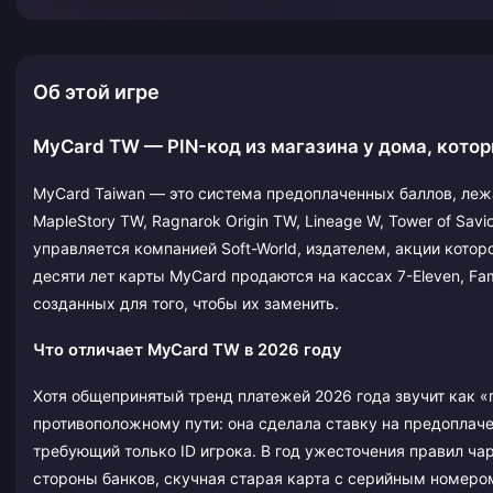
Об этой игре
MyCard TW — PIN-код из магазина у дома, кото
MyCard Taiwan — это система предоплаченных баллов, леж
MapleStory TW, Ragnarok Origin TW, Lineage W, Tower of Sav
управляется компанией Soft-World, издателем, акции котор
десяти лет карты MyCard продаются на кассах 7-Eleven, Fam
созданных для того, чтобы их заменить.
Что отличает MyCard TW в 2026 году
Хотя общепринятый тренд платежей 2026 года звучит как «
противоположному пути: она сделала ставку на предоплаче
требующий только ID игрока. В год ужесточения правил ч
стороны банков, скучная старая карта с серийным номером 