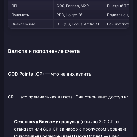
ПП
QQ9, Fennec, MX9
Быстрый ТТК до
Пулеметы
RPD, Holger 26
Подавляющий о
Снайперские
DL Q33, Locus, Arctic .50
Ваншот потенци
Валюта и пополнение счета
COD Points (CP) — что на них купить
CP — это премиальная валюта. Она открывает доступ к:
Сезонному Боевому пропуску
(обычно 220 CP за
стандарт или 800 CP за набор с пропуском уровней).
Счастливым розыгрышам (Lucky Draws)
— шанс