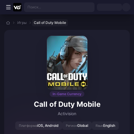
Перейти к основному контенту
Поиск...
Игры
Call of Duty Mobile
In-Game Currency
Call of Duty Mobile
Activision
iOS, Android
Global
English
Платформа
Регион
Язык