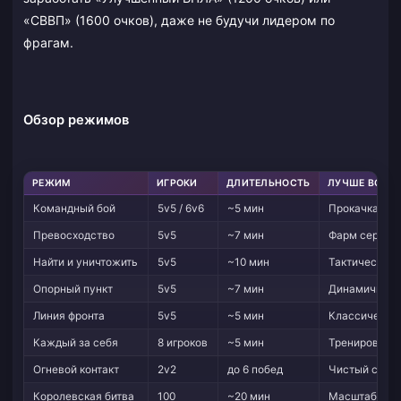
«СВВП» (1600 очков), даже не будучи лидером по
фрагам.
Обзор режимов
РЕЖИМ
ИГРОКИ
ДЛИТЕЛЬНОСТЬ
ЛУЧШЕ ВСЕГО
Командный бой
5v5 / 6v6
~5 мин
Прокачка ору
Превосходство
5v5
~7 мин
Фарм серий о
Найти и уничтожить
5v5
~10 мин
Тактическая 
Опорный пункт
5v5
~7 мин
Динамичные 
Линия фронта
5v5
~5 мин
Классически
Каждый за себя
8 игроков
~5 мин
Тренировка а
Огневой контакт
2v2
до 6 побед
Чистый скил
Королевская битва
100
~20 мин
Масштабная 