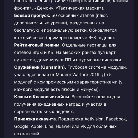
восстановление»), Синие («Мертвая тишина», «Линия
фронта», «Демон», «Тактическая маска»).
Боевой пропуск.
50 основных этапов (плюс
дополнительные уровни), разделенных на
бесплатную и премиальную ветки. Обновляется
каждый сезон (примерно каждые 6–8 недель).
Рейтинговый режим.
Отдельные лестницы для
сетевой игры и КБ. На высоких рангах пул карт
сужается, доминируют ПП и штурмовые винтовки.
Оружейник (Gunsmith).
Глубокая система модулей,
унаследованная от Modern Warfare 2019. До 5
модулей с компромиссными характеристиками (у
каждого модуля есть плюсы и минусы).
Кланы и Клановые войны.
Вступайте в кланы для
получения ежедневных наград и участия в
соревновательных неделях.
Привязка аккаунта.
Поддержка Activision, Facebook,
Google, Apple, Line, Huawei или VK для облачных
сохранений.