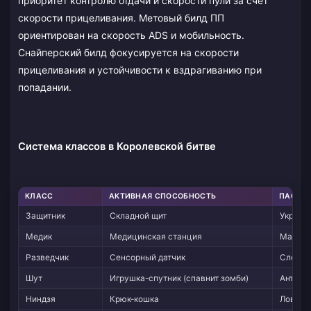
приоритет контролю отдачи и скорости пули за счет
скорости прицеливания. Метовый билд ПП
ориентирован на скорость ADS и мобильность.
Снайперский билд фокусируется на скорости
прицеливания и устойчивости к вздрагиванию при
попадании.
Система классов в Королевской битве
КЛАСС
АКТИВНАЯ СПОСОБНОСТЬ
ПАССИВ
Защитник
Складной щит
Укрепл
Медик
Медицинская станция
Мастер
Разведчик
Сенсорный датчик
Следоп
Шут
Игрушка-спутник (спавнит зомби)
Анти-з
Ниндзя
Крюк-кошка
Ловкос