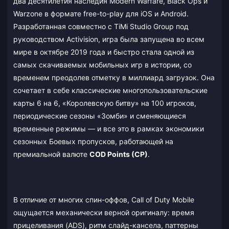
два десятилетия наследия Modern Warfare, Black Ops и
Warzone в формате free-to-play для iOS и Android.
Разработанная совместно с TiMi Studio Group под
руководством Activision, игра была запущена во всем
мире в октябре 2019 года и быстро стала одной из
самых скачиваемых мобильных игр в истории, со
временем преодолев отметку в миллиард загрузок. Она
сочетает в себе классические многопользовательские
карты 6 на 6, «Королевскую битву» на 100 игроков,
периодические сезоны «Зомби» и сменяющиеся
временные режимы — и все это в рамках экономики
сезонных Боевых пропусков, работающей на
премиальной валюте
COD Points (CP)
.
В отличие от многих спин-оффов, Call of Duty Mobile
ощущается механически верной оригиналу: время
прицеливания (ADS), ритм слайд-кансела, паттерны