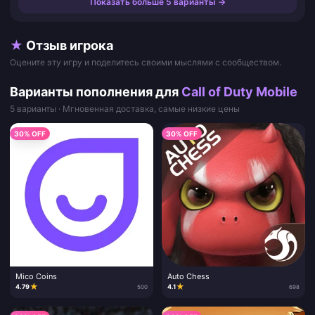
Показать больше 5 варианты →
★
Отзыв игрока
Оцените эту игру и поделитесь своими мыслями с сообществом.
Варианты пополнения для
Call of Duty Mobile
5 варианты · Мгновенная доставка, самые низкие цены
30% OFF
30% OFF
Mico Coins
Auto Chess
★
★
4.79
4.1
500
698