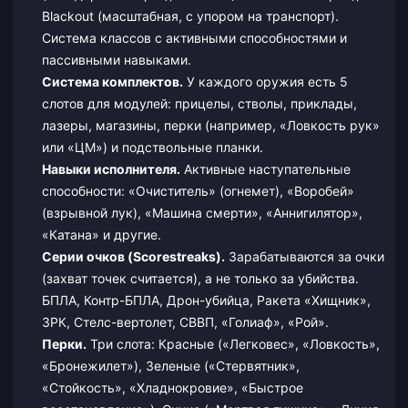
Blackout (масштабная, с упором на транспорт).
Система классов с активными способностями и
пассивными навыками.
Система комплектов.
У каждого оружия есть 5
слотов для модулей: прицелы, стволы, приклады,
лазеры, магазины, перки (например, «Ловкость рук»
или «ЦМ») и подствольные планки.
Навыки исполнителя.
Активные наступательные
способности: «Очиститель» (огнемет), «Воробей»
(взрывной лук), «Машина смерти», «Аннигилятор»,
«Катана» и другие.
Серии очков (Scorestreaks).
Зарабатываются за очки
(захват точек считается), а не только за убийства.
БПЛА, Контр-БПЛА, Дрон-убийца, Ракета «Хищник»,
ЗРК, Стелс-вертолет, СВВП, «Голиаф», «Рой».
Перки.
Три слота: Красные («Легковес», «Ловкость»,
«Бронежилет»), Зеленые («Стервятник»,
«Стойкость», «Хладнокровие», «Быстрое