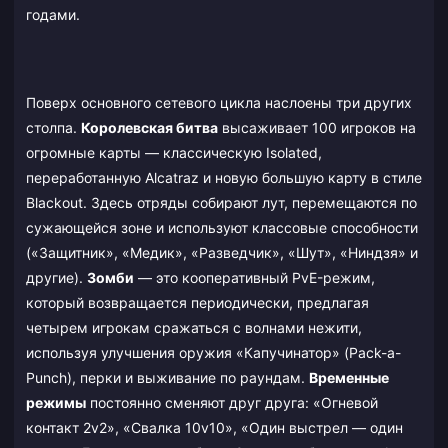
годами.
Поверх основного сетевого цикла наслоены три других
столпа.
Королевская битва
высаживает 100 игроков на
огромные карты — классическую Isolated,
переработанную Alcatraz и новую большую карту в стиле
Blackout. Здесь отряды собирают лут, перемещаются по
сужающейся зоне и используют классовые способности
(«Защитник», «Медик», «Разведчик», «Шут», «Ниндзя» и
другие).
Зомби
— это кооперативный PvE-режим,
который возвращается периодически, предлагая
четырем игрокам сражаться с волнами нежити,
используя улучшения оружия «Капучинатор» (Pack-a-
Punch), перки и выживание по раундам.
Временные
режимы
постоянно сменяют друг друга: «Огневой
контакт 2v2», «Свалка 10v10», «Один выстрел — один