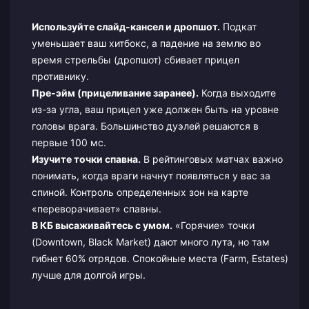
Используйте слайд-кансел и дропшот.
Подкат
уменьшает ваш хитбокс, а падение на землю во
время стрельбы (дропшот) сбивает прицел
противнику.
Пре-эйм (прицеливание заранее).
Когда выходите
из-за угла, ваш прицел уже должен быть на уровне
головы врага. Большинство дуэлей решаются в
первые 100 мс.
Изучите точки спавна.
В рейтинговых матчах важно
понимать, когда враги начнут появляться у вас за
спиной. Контроль определенных зон на карте
«переворачивает» спавны.
В КБ высаживайтесь с умом.
«Горячие» точки
(Downtown, Black Market) дают много лута, но там
гибнет 60% отрядов. Спокойные места (Farm, Estates)
лучше для долгой игры.