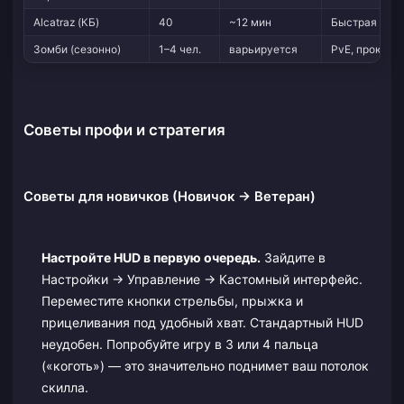
Alcatraz (КБ)
40
~12 мин
Быстрая КБ 
Зомби (сезонно)
1–4 чел.
варьируется
PvE, прокачк
Советы профи и стратегия
Советы для новичков (Новичок → Ветеран)
Настройте HUD в первую очередь.
Зайдите в
Настройки → Управление → Кастомный интерфейс.
Переместите кнопки стрельбы, прыжка и
прицеливания под удобный хват. Стандартный HUD
неудобен. Попробуйте игру в 3 или 4 пальца
(«коготь») — это значительно поднимет ваш потолок
скилла.