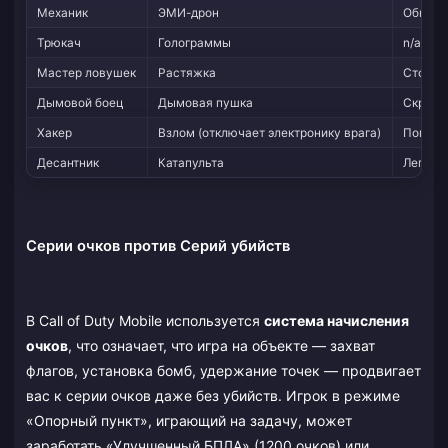
Механик
ЭМИ-дрон
Обнару
Трюкач
Голограммы
n/a
Мастер ловушек
Растяжка
Стойко
Дымовой боец
Дымовая пушка
Скрытн
Хакер
Взлом (отключает электронику врага)
Помехо
Десантник
Катапульта
Легкос
Серии очков против Серий убийств
В Call of Duty Mobile используется
система начисления
очков
, что означает, что игра на объекте — захват
флагов, установка бомб, удержание точек — продвигает
вас к серии очков даже без убийств. Игрок в режиме
«Опорный пункт», играющий на задачу, может
заработать «Улучшенный БПЛА» (1200 очков) или