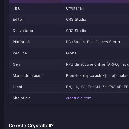
Titlu
Crystalfall
Editor
CRG Studio
Dezvoltator
CRG Studio
Platformă
PC (Steam, Epic Games Store)
Regiune
Global
Gen
RPG de acțiune online (ARPG, hack-
Model de afaceri
Free-to-play cu achiziții opționale 
Limbi
EN, JA, KO, ZH-CN, ZH-TW, AR, FR
Site oficial
crgstudio.com
Ce este Crystalfall?