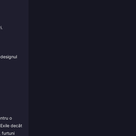
i.
 designul
ntru o
 Exile decât
 furtuni