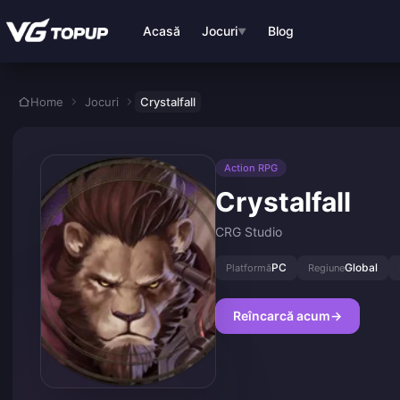
Treci la conținutul principal
Acasă
Jocuri
Blog
▼
Home
Jocuri
Crystalfall
Action RPG
Crystalfall
CRG Studio
PC
Global
Platformă
Regiune
Reîncarcă acum
→