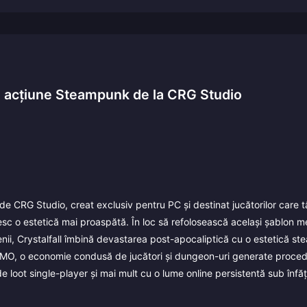
de acțiune Steampunk de la CRG Studio
 de CRG Studio, creat exclusiv pentru PC și destinat jucătorilor care 
oresc o estetică mai proaspătă. În loc să refolosească același șablon 
ii, Crystalfall îmbină devastarea post-apocaliptică cu o estetică s
MMO, o economie condusă de jucători și dungeon-uri generate proced
e loot single-player și mai mult cu o lume online persistentă sub înfăț