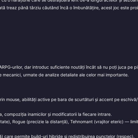
ă treaz până târziu căutând încă o îmbunătățire, acest joc este proie
ARPG-urilor, dar introduc suficiente noutăți încât să nu poți juca pe p
le mecanici, urmate de analize detaliate ale celor mai importante.
in mouse, abilități active pe bara de scurtături și accent pe eschivă
 compoziția inamicilor și modificatorii la fiecare intrare.
ate), Rogue (precizie la distanță), Tehnomant (vrajitor eteric) — limi
ă) care permite build-uri hibride și redistribuirea punctelor (respec).