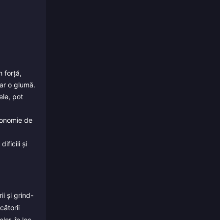
 forță,
oar o glumă.
ele, pot
economie de
ficili și
i și grind-
cătorii
or, în loc