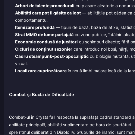
Arbori de talente procedurali
cu plasare aleatorie a nodurilor
Abilități care pot fi găsite ca loot
— abilitățile pot cădea ca o
comportamentul.
Itemizare profundă
— tipuri de bază, baze de afixe, statistici 
Strat MMO de lume partajată
cu zone publice, întâlniri aleat
Economie condusă de jucători
cu schimburi directe; fără om
Cicluri de conținut sezonier
care introduc noi boși, hărți, mo
Cadru steampunk-post-apocaliptic
cu biologie mutantă, uti
vizual.
Localizare cuprinzătoare
în nouă limbi majore încă de la lan
Combat și Bucla de Dificultate
Combat-ul în Crystalfall respectă la suprafață cadrul standard a
abilitate principală, abilități suplimentare pe bara de scurtătu
spre ritmul deliberat din Diablo IV. Grupurile de inamici sunt mari,