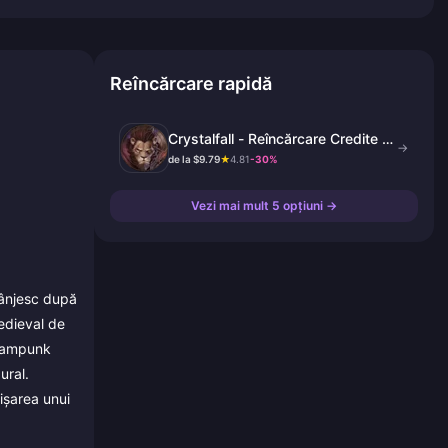
Reîncărcare rapidă
Crystalfall - Reîncărcare Credite și
→
Pachete
de la $9.79
★
4.81
-30%
Vezi mai mult 5 opțiuni →
tânjesc după
medieval de
teampunk
ural.
ișarea unui