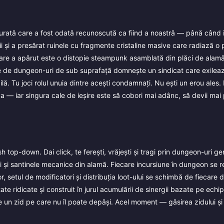
cturată care a fost odată recunoscută ca fiind a noastră — până când
ii și a presărat ruinele cu fragmente cristaline masive care radiază o
a care a apărut este o distopie steampunk asamblată din plăci de alamă,
elele de dungeon-uri de sub suprafață domnește un sindicat care exilea
ă. Tu joci rolul unuia dintre acești condamnați. Nu ești un erou ales. 
 — iar singura cale de ieșire este să cobori mai adânc, să devii mai 
op-down. Dai click, te ferești, vrăjești și tragi prin dungeon-uri ge
ți și santinele mecanice din alamă. Fiecare incursiune în dungeon se
, setul de modificatori și distribuția loot-ului se schimbă de fiecare
ltate ridicate și construit în jurul acumulării de sinergii bazate pe ech
de un zid pe care nu îl poate depăși. Acel moment — găsirea zidului și