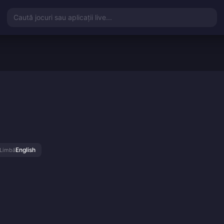
Caută jocuri sau aplicații live...
English
Limbă