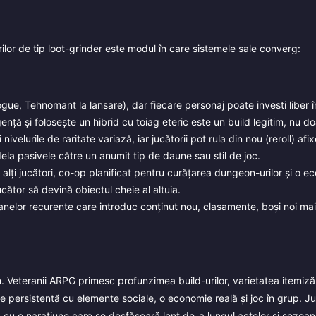
rilor de tip loot-grinder este modul în care sistemele sale converg:
gue, Tehnomant la lansare), dar fiecare personaj poate investi liber în
gență și folosește un hibrid cu toiag eteric este un build legitim, nu d
ivelurile de raritate variază, iar jucătorii pot rula din nou (reroll) afix
ela pasivele către un anumit tip de daune sau stil de joc.
cu alți jucători, co-op planificat pentru curățarea dungeon-urilor și o 
cător să devină obiectul cheie al altuia.
elor recurente care introduc conținut nou, clasamente, boși noi mai di
. Veteranii ARPG primesc profunzimea build-urilor, varietatea itemizări
 persistentă cu elemente sociale, o economie reală și joc în grup. Ju
u o narațiune care se desfășoară lent de-a lungul actelor și sezoanel