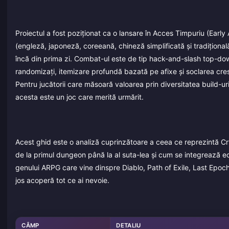
Proiectul a fost poziționat ca o lansare în Acces Timpuriu (Earl
(engleză, japoneză, coreeană, chineză simplificată și tradițion
încă din prima zi. Combat-ul este de tip hack-and-slash top-down
randomizați, itemizare profundă bazată pe afixe și soclarea cres
Pentru jucătorii care măsoară valoarea prin diversitatea build-
acesta este un joc care merită urmărit.
Acest ghid este o analiză cuprinzătoare a ceea ce reprezintă Crys
de la primul dungeon până la al suta-lea și cum se integrează ec
genului ARPG care vine dinspre Diablo, Path of Exile, Last Epoc
jos acoperă tot ce ai nevoie.
CÂMP
DETALIU