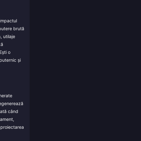
 impactul
 putere brută
 utilaje
ză
Ești o
puternic și
nerate
 regenerează
 dată când
ipament,
 proiectarea