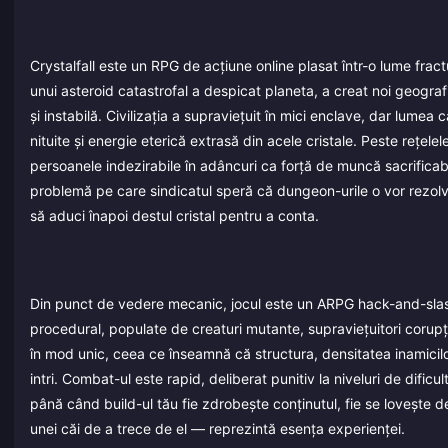
Crystalfall este un RPG de acțiune online plasat într-o lume fra
unui asteroid catastrofal a despicat planeta, a creat noi geograf
și instabilă. Civilizația a supraviețuit în mici enclave, dar lume
nituite și energie eterică extrasă din acele cristale. Peste reț
persoanele indezirabile în adâncuri ca forță de muncă sacrificabil
problemă pe care sindicatul speră că dungeon-urile o vor rezolva
să aduci înapoi destul cristal pentru a conta.
Din punct de vedere mecanic, jocul este un ARPG hack-and-slash t
procedural, populate de creaturi mutante, supraviețuitori corup
în mod unic, ceea ce înseamnă că structura, densitatea inamicilor
intri. Combat-ul este rapid, deliberat punitiv la niveluri de dificu
până când build-ul tău fie zdrobește conținutul, fie se lovește 
unei căi de a trece de el — reprezintă esența experienței.