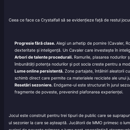
Ceea ce face ca Crystalfall să se evidențieze față de restul jocu
Progresie fără clase.
Alegi un arhetip de pornire (Cavaler, Ro
dexteritate și inteligență. Un Cavaler care investește în inteli
Arbori de talente procedurali.
Ramurile, plasarea nodurilor și n
îmbunătăți potența nodurilor și pot socla creste pentru a mod
Lume online persistentă.
Zone partajate, întâlniri aleatorii 
schimb direct care permite ca materialele reciclate ale unui ju
Resetări sezoniere.
Endgame-ul este structurat în jurul sezoan
fragmente de poveste, prevenind plafonarea experienței.
Jocul este construit pentru trei tipuri de public care se suprapun
ul sezonier la care se așteaptă. Jucătorii de MMO primesc o lume
curioși de poveste primesc o lume post-apocaliptică steampunk c