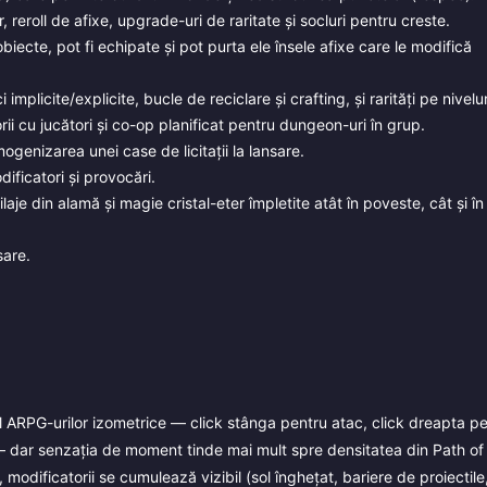
, reroll de afixe, upgrade-uri de raritate și socluri pentru creste.
biecte, pot fi echipate și pot purta ele însele afixe care le modifică
implicite/explicite, bucle de reciclare și crafting, și rarități pe nivelur
orii cu jucători și co-op planificat pentru dungeon-uri în grup.
ogenizarea unei case de licitații la lansare.
dificatori și provocări.
laje din alamă și magie cristal-eter împletite atât în poveste, cât și în
sare.
l ARPG-urilor izometrice — click stânga pentru atac, click dreapta pe
ri — dar senzația de moment tinde mai mult spre densitatea din Path of
 modificatorii se cumulează vizibil (sol înghețat, bariere de proiectile,