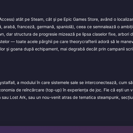
y Access) atât pe Steam, cât și pe Epic Games Store, având o localiza
ală, arabă, franceză, germană, spaniolă), ceea ce semnalează o ambiți
, dar structura de progresie mizează pe lipsa claselor fixe, arbori d
telor — toate acele pârghii pe care theorycrafterii adoră să le mane
urilor și goana după echipament, mai degrabă decât prin campanii scri
talfall, a modului în care sistemele sale se interconectează, cum să 
onomia de reîncărcare (top-up) în experiența de joc. Fie că ești un v
h sau Lost Ark, sau un nou-venit atras de tematica steampunk, secțiu