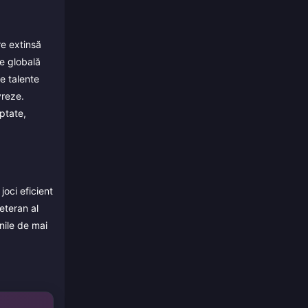
re extinsă
e globală
e talente
vreze.
ptate,
joci eficient
eteran al
nile de mai