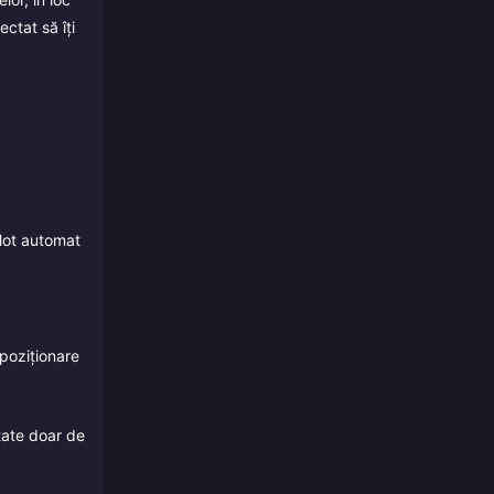
ctat să îți
ilot automat
/poziționare
tate doar de