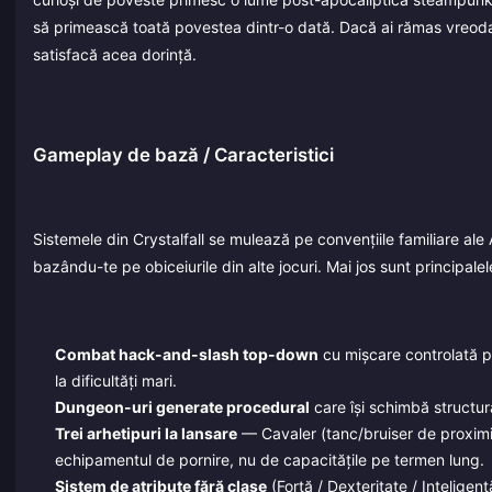
să primească toată povestea dintr-o dată. Dacă ai rămas vreodat
satisfacă acea dorință.
Gameplay de bază / Caracteristici
Sistemele din Crystalfall se mulează pe convențiile familiare ale 
bazându-te pe obiceiurile din alte jocuri. Mai jos sunt principale
Combat hack-and-slash top-down
cu mișcare controlată pr
la dificultăți mari.
Dungeon-uri generate procedural
care își schimbă structura,
Trei arhetipuri la lansare
— Cavaler (tanc/bruiser de proximit
echipamentul de pornire, nu de capacitățile pe termen lung.
Sistem de atribute fără clase
(Forță / Dexteritate / Inteligenț