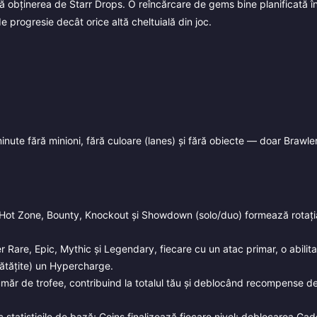
ă obținerea de Starr Drops. O reîncărcare de gems bine planificată î
e progresie decât orice altă cheltuială din joc.
e fără minioni, fără culoare (lanes) și fără obiecte — doar Brawleri
 Hot Zone, Bounty, Knockout și Showdown (solo/duo) formează rotați
are, Epic, Mythic și Legendary, fiecare cu un atac primar, o abilita
nătățite) un Hypercharge.
măr de trofee, contribuind la totalul tău și deblocând recompense de
tatisticile de bază; Coins finalizează fiecare nivel; deblocarea Gadg