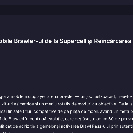
bile Brawler-ul de la Supercell și Reîncărcarea
ategoria mobile multiplayer arena brawler — un joc fast-paced, free-to-
cu kit-uri asimetrice și un meniu rotativ de moduri cu obiective. De la 
 mai finisate titluri competitive de pe piața de mobil, având un meta 
ă de Brawleri în continuă evoluție, care depășește acum 80 de perso
plificat de achiziție a gemelor și activarea Brawl Pass-ului prin autent