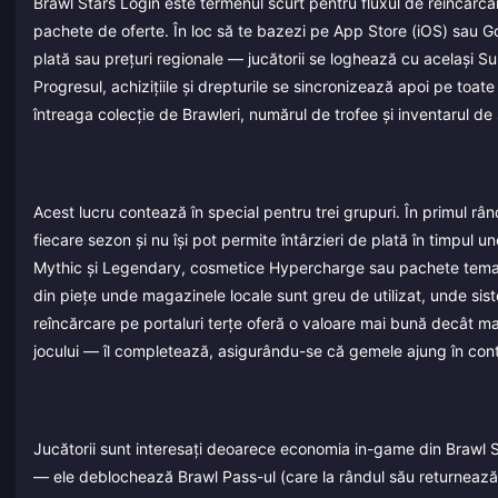
Brawl Stars Login este termenul scurt pentru fluxul de reîncărcar
pachete de oferte. În loc să te bazezi pe App Store (iOS) sau G
plată sau prețuri regionale — jucătorii se loghează cu același Sup
Progresul, achizițiile și drepturile se sincronizează apoi pe toate
întreaga colecție de Brawleri, numărul de trofee și inventarul de s
Acest lucru contează în special pentru trei grupuri. În primul râ
fiecare sezon și nu își pot permite întârzieri de plată în timpul u
Mythic și Legendary, cosmetice Hypercharge sau pachete tematice
din piețe unde magazinele locale sunt greu de utilizat, unde sis
reîncărcare pe portaluri terțe oferă o valoare mai bună decât ma
jocului — îl completează, asigurându-se că gemele ajung în contu
Jucătorii sunt interesați deoarece economia in-game din Brawl 
— ele deblochează Brawl Pass-ul (care la rândul său returnează