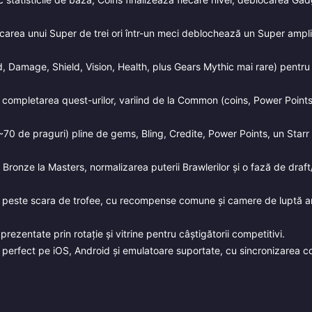
carea unui Super de trei ori într-un meci deblochează un Super amplif
 Damage, Shield, Vision, Health, plus Gears Mythic mai rare) pentru
și completarea quest-urilor, variind de la Common (coins, Power Points
70 de praguri) pline de gems, Bling, Credite, Power Points, un Starr
ronze la Masters, normalizarea puterii Brawlerilor și o fază de draft
 peste scara de trofee, cu recompense comune și camere de luptă a
ezentate prin rotație și vitrine pentru câștigătorii competitivi.
perfect pe iOS, Android și emulatoare suportate, cu sincronizarea c