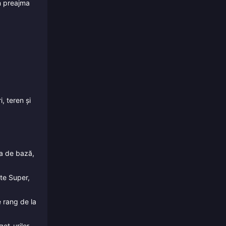
n preajma
, teren și
a de bază,
te Super,
 rang de la
et-urilor,