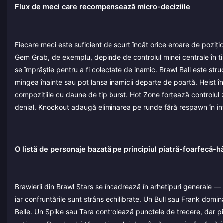
Flux de meci care recompensează micro-deciziile
Fiecare meci este suficient de scurt încât orice eroare de poziți
Gem Grab, de exemplu, depinde de controlul minei centrale în 
se împrăștie pentru a fi colectate de inamic. Brawl Ball este struc
mingea înainte sau pot lansa inamicii departe de poartă. Heist înl
compozițiile cu daune de tip burst. Hot Zone forțează controlul 
denial. Knockout adaugă eliminarea pe runde fără respawn în in
O listă de personaje bazată pe principiul piatră-foarfecă-h
Brawlerii din Brawl Stars se încadrează în arhetipuri generale — 
iar confruntările sunt strâns echilibrate. Un Bull sau Frank domin
Belle. Un Spike sau Tara controlează punctele de trecere, dar p