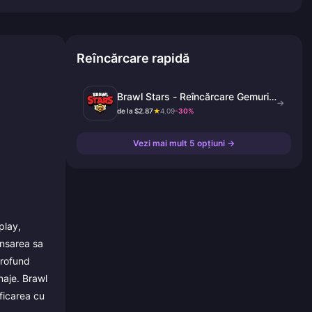
Reîncărcare rapidă
Brawl Stars - Reîncărcare Gemuri
→
și Brawl Pass
de la $2.87
★
4.09
-30%
Vezi mai mult 5 opțiuni →
play,
lansarea sa
profund
naje. Brawl
ificarea cu