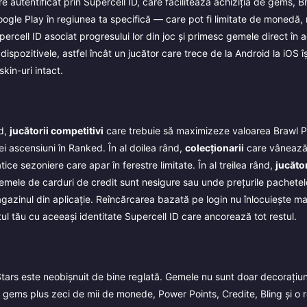
e autentificat prin Supercell ID, care facilitează achiziția de gems, B
oogle Play în regiunea ta specifică — care pot fi limitate de monedă
ercell ID asociat progresului lor din joc și primesc gemele direct în a
 dispozitivele, astfel încât un jucător care trece de la Android la iOS 
kin-uri intact.
nd,
jucătorii competitivi
care trebuie să maximizeze valoarea Brawl Pa
nei ascensiuni în Ranked. În al doilea rând,
colecționarii
care vânează 
 sezoniere care apar în ferestre limitate. În al treilea rând,
jucător
temele de carduri de credit sunt nesigure sau unde prețurile pachetel
gazinul din aplicație. Reîncărcarea bazată pe login nu înlocuiește m
l tău cu aceeași identitate Supercell ID care ancorează tot restul.
Stars este neobișnuit de bine reglată. Gemele nu sunt doar decorațiu
 gems plus zeci de mii de monede, Power Points, Credite, Bling și 