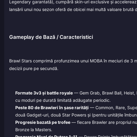
Legendary garantată), cumpără skin-uri exclusive și accelereaz
lansării unui nou sezon oferă de obicei mai multă valoare brută d
Gameplay de Bază / Caracteristici
Brawl Stars comprimă profunzimea unui MOBA în meciuri de 3 minut
decizii pure pe secundă.
Formate 3v3 și battle royale
— Gem Grab, Brawl Ball, Heist,
cu moduri pe durată limitată adăugate periodic.
Peste 80 de Brawleri în șase rarități
— Common, Rare, Super R
două Gadget-uri, două Star Powers și (pentru unitățile îmbu
Progresie bazată pe trofee
— fiecare Brawler are propriul nu
Bronze la Masters.
Progresie Nivel de Putere 1–11
— Power Points îmbunătățesc s