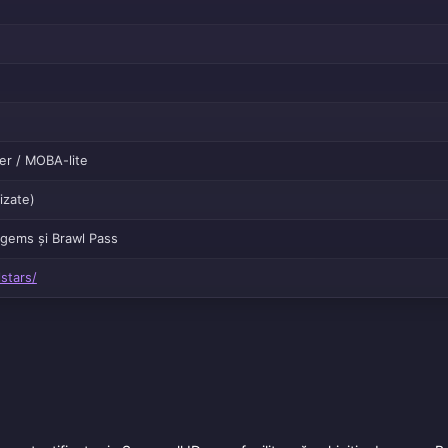
er / MOBA-lite
izate)
 gems și Brawl Pass
stars/