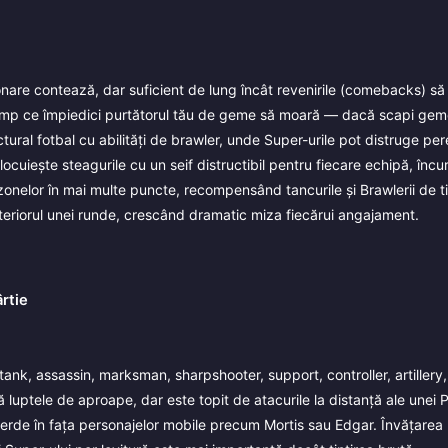
onare contează, dar suficient de lung încât revenirile (comebacks) să f
timp ce împiedici purtătorul tău de geme să moară — dacă scapi gem
tural fotbal cu abilități de brawler, unde Super-urile pot distruge per
ocuiește steagurile cu un seif distructibil pentru fiecare echipă, încu
zonelor în mai multe puncte, recompensând tancurile și Brawlerii de t
teriorul unei runde, crescând dramatic miza fiecărui angajament.
ârtie
tank, assassin, marksman, sharpshooter, support, controller, artiller
ă luptele de aproape, dar este topit de atacurile la distanță ale unei 
ierde în fața personajelor mobile precum Mortis sau Edgar. Învățarea 