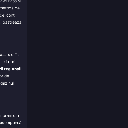
rawl Pass și
, metodă de
cel cont.
își păstrează
ss-ului în
skin-uri
ii regionali
or de
agazinul
ni premium
o recompensă