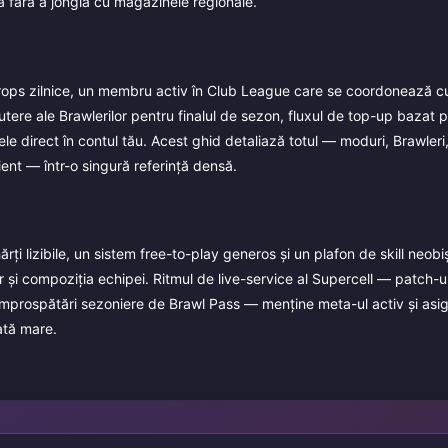
a fără a jongla cu magazinele regionale.
 Drops zilnice, un membru activ în Club League care se coordonează c
ere ale Brawlerilor pentru finalul de sezon, fluxul de top-up bazat pe
mele direct în contul tău. Acest ghid detaliază totul — moduri, Brawler
ent — într-o singură referință densă.
ărți lizibile, un sistem free-to-play generos și un plafon de skill neobi
lor și compoziția echipei. Ritmul de live-service al Supercell — patch-u
reîmprospătări sezoniere de Brawl Pass — menține meta-ul activ și asi
ată mare.