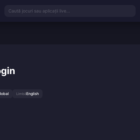
Caută jocuri sau aplicații live...
ogin
lobal
English
Limbă