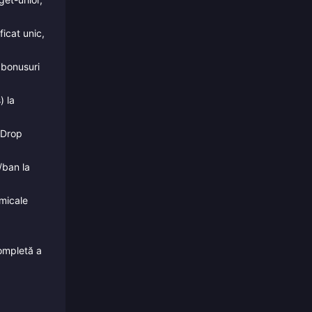
icat unic,
 bonusuri
) la
 Drop
/ban la
micale
ompletă a