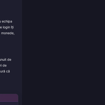
u echipa
 login îți
i, monede,
șnuit de
ri de
gură că