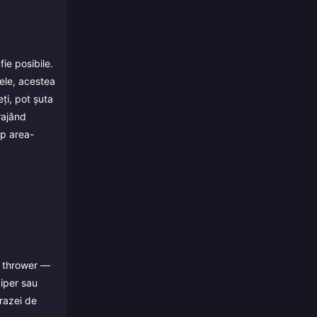
ie posibile.
ele, acestea
eți, pot șuta
rajând
ip area-
y, thrower —
Piper sau
razei de