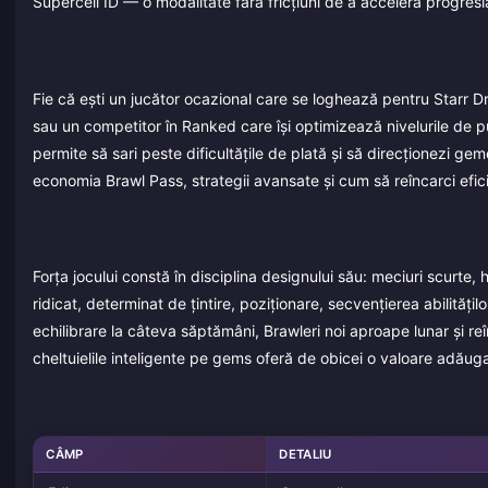
Supercell ID — o modalitate fără fricțiuni de a accelera progresi
Fie că ești un jucător ocazional care se loghează pentru Starr
sau un competitor în Ranked care își optimizează nivelurile de put
permite să sari peste dificultățile de plată și să direcționezi ge
economia Brawl Pass, strategii avansate și cum să reîncarci efici
Forța jocului constă în disciplina designului său: meciuri scurte, h
ridicat, determinat de țintire, poziționare, secvențierea abilități
echilibrare la câteva săptămâni, Brawleri noi aproape lunar și 
cheltuielile inteligente pe gems oferă de obicei o valoare adăug
CÂMP
DETALIU