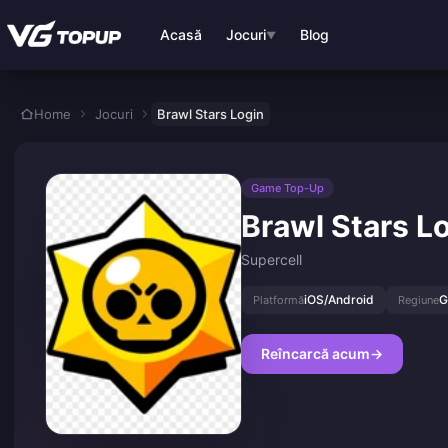
Treci la conținutul principal
Acasă
Jocuri
Blog
▼
Home
Jocuri
Brawl Stars Login
Game Top-Up
Brawl Stars L
Supercell
iOS/Android
G
Platformă
Regiune
Reîncarcă acum
→