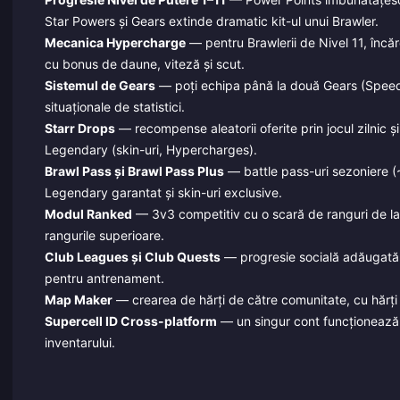
Star Powers și Gears extinde dramatic kit-ul unui Brawler.
Mecanica Hypercharge
— pentru Brawlerii de Nivel 11, încăr
cu bonus de daune, viteză și scut.
Sistemul de Gears
— poți echipa până la două Gears (Speed,
situaționale de statistici.
Starr Drops
— recompense aleatorii oferite prin jocul zilnic 
Legendary (skin-uri, Hypercharges).
Brawl Pass și Brawl Pass Plus
— battle pass-uri sezoniere (~
Legendary garantat și skin-uri exclusive.
Modul Ranked
— 3v3 competitiv cu o scară de ranguri de la B
rangurile superioare.
Club Leagues și Club Quests
— progresie socială adăugată
pentru antrenament.
Map Maker
— crearea de hărți de către comunitate, cu hărți pr
Supercell ID Cross-platform
— un singur cont funcționează 
inventarului.