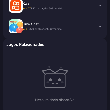
Kwai
→
★ 4.27
842 avaliações
609 vendido
Ume Chat
→
★ 4.8
879 avaliações
533 vendido
Jogos Relacionados
Nenhum dado disponível