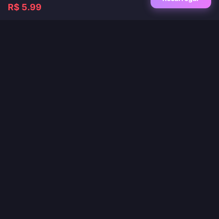
R$ 5.99
Seu destino de confiança para recargas de jogos e apps de live. Entrega
instantânea, pagamentos seguros e os melhores preços garantidos.
SIGA-NOS
·
·
·
Sobre nós
Fale conosco
Perguntas frequentes
Política de Devolução
·
·
·
·
Política de Envio
Política de AML
Política de privacidade
Termos de Serviço