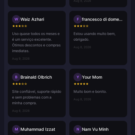
Aug 9, 2026
Waiz Azhari
francesco di domenico
W
F
★
★
★
☆
☆
★
★
★
☆
☆
Uso quase todos os meses e
Estou usando muito bem,
é um serviço excelente.
obrigado.
Ótimos descontos e compras
Aug 8, 2026
imediatas.
Aug 9, 2026
Brainald Olbrich
Your Mom
B
Y
★
★
★
☆
☆
★
★
★
★
★
Site confiável, suporte rápido
Muito bom e bonito.
e sem problemas com a
Aug 8, 2026
minha compra.
Aug 8, 2026
Muhammad Izzat
Nam Vu Minh
M
N