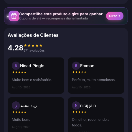
Compartilhe este produto e gire para ganhar
Girar
Cupons de até — recompensa diária limitada
Avaliações de Clientes
★
★
★
★
★
4.28
671 avaliações
Ninad Pingle
Emman
N
E
★
★
★
★
★
★
★
★
☆
☆
Muito bom e satisfatório.
Perfeito, muito atenciosos.
Aug 10, 2026
Aug 10, 2026
زياد محمد
niraj jain
ز
N
★
★
★
★
★
★
★
★
★
☆
Muito bom.
O melhor, recomendo a
todos.
Aug 10, 2026