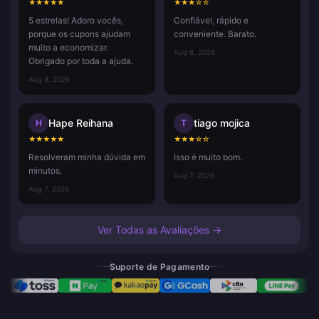
★
★
★
★
★
★
★
★
☆
☆
5 estrelas! Adoro vocês,
Confiável, rápido e
porque os cupons ajudam
conveniente. Barato.
muito a economizar.
Aug 8, 2026
Obrigado por toda a ajuda.
Aug 8, 2026
Hape Reihana
tiago mojica
H
T
★
★
★
★
★
★
★
★
☆
☆
Resolveram minha dúvida em
Isso é muito bom.
minutos.
Aug 7, 2026
Aug 7, 2026
Ver Todas as Avaliações →
Suporte de Pagamento