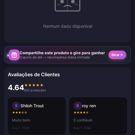
Nenhum dado disponível
Compartilhe este produto e gire para ganhar
Girar
Cupons de até — recompensa diária limitada
Avaliações de Clientes
★
★
★
★
★
4.64
820 avaliações
Shiloh Trout
roy ren
S
R
★
★
★
☆
☆
★
★
★
★
☆
Muito bom.
É confiável.
Aug 7, 2026
Aug 7, 2026