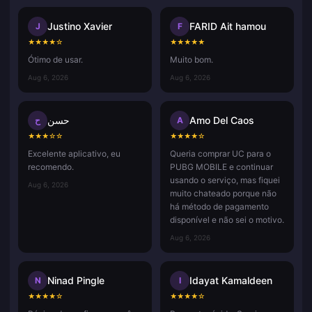
Justino Xavier
FARID Ait hamou
J
F
★
★
★
★
☆
★
★
★
★
★
Ótimo de usar.
Muito bom.
Aug 6, 2026
Aug 6, 2026
حسن
Amo Del Caos
ح
A
★
★
★
☆
☆
★
★
★
★
☆
Excelente aplicativo, eu
Queria comprar UC para o
recomendo.
PUBG MOBILE e continuar
usando o serviço, mas fiquei
Aug 6, 2026
muito chateado porque não
há método de pagamento
disponível e não sei o motivo.
Aug 6, 2026
Ninad Pingle
Idayat Kamaldeen
N
I
★
★
★
★
☆
★
★
★
★
☆