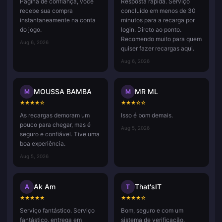
Página de confiança, você
Resposta rápida. Serviço
recebe sua compra
concluído em menos de 30
instantaneamente na conta
minutos para a recarga por
do jogo.
login. Direto ao ponto.
Recomendo muito para quem
Aug 6, 2026
quiser fazer recargas aqui.
Aug 6, 2026
MOUSSA BAMBA
MR ML
M
M
★
★
★
★
☆
★
★
★
☆
☆
As recargas demoram um
Isso é bom demais.
pouco para chegar, mas é
Aug 5, 2026
seguro e confiável. Tive uma
boa experiência.
Aug 5, 2026
Ak Am
That'sIT
A
T
★
★
★
★
★
★
★
★
★
☆
Serviço fantástico. Serviço
Bom, seguro e com um
fantástico, entrega em
sistema de verificação.