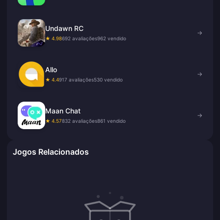
Undawn RC
→
★ 4.98
692 avaliações
962 vendido
Allo
→
★ 4.4
917 avaliações
530 vendido
Maan Chat
→
★ 4.57
832 avaliações
861 vendido
Jogos Relacionados