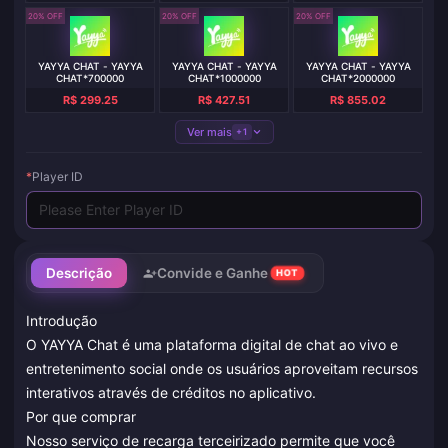
20% OFF
20% OFF
20% OFF
YAYYA CHAT - YAYYA
YAYYA CHAT - YAYYA
YAYYA CHAT - YAYYA
CHAT*700000
CHAT*1000000
CHAT*2000000
R$ 299.25
R$ 427.51
R$ 855.02
Ver mais
+1
*
Player ID
Descrição
Convide e Ganhe
HOT
Introdução
O YAYYA Chat é uma plataforma digital de chat ao vivo e
entretenimento social onde os usuários aproveitam recursos
interativos através de créditos no aplicativo.
Por que comprar
Nosso serviço de recarga terceirizado permite que você