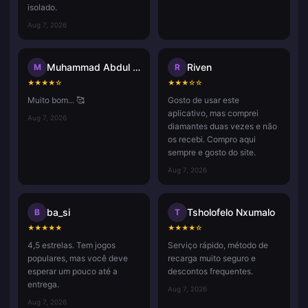
isolado.
Aug 7, 2026
Muhammad Abdul Aziz Misdan
Riven
M
R
★
★
★
★
☆
★
★
★
☆
☆
Muito bom... 🥰
Gosto de usar este
aplicativo, mas comprei
Aug 7, 2026
diamantes duas vezes e não
os recebi. Compro aqui
sempre e gosto do site.
Aug 7, 2026
ba_si
Tsholofelo Nxumalo
B
T
★
★
★
★
★
★
★
★
★
☆
4,5 estrelas. Tem jogos
Serviço rápido, método de
populares, mas você deve
recarga muito seguro e
esperar um pouco até a
descontos frequentes.
entrega.
Aug 7, 2026
Aug 7, 2026