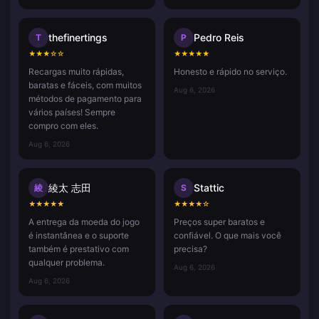
thefinertings
Pedro Reis
T
P
★
★
★
☆
☆
★
★
★
★
★
Recargas muito rápidas,
Honesto e rápido no serviço.
baratas e fáceis, com muitos
Aug 6, 2026
métodos de pagamento para
vários países! Sempre
compro com eles.
Aug 6, 2026
綾太 志田
Stattic
綾
S
★
★
★
★
★
★
★
★
★
☆
A entrega da moeda do jogo
Preços super baratos e
é instantânea e o suporte
confiável. O que mais você
também é prestativo com
precisa?
qualquer problema.
Aug 6, 2026
Aug 6, 2026