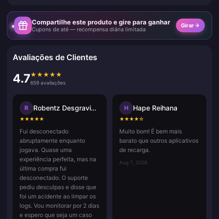
Compartilhe este produto e gire para ganhar
Girar
Cupons de até — recompensa diária limitada
Avaliações de Clientes
★
★
★
★
★
4.7
659 avaliações
Robentz Desgraviers
Hape Reihana
R
H
★
★
★
★
★
★
★
★
★
☆
Fui desconectado
Muito bom! É bem mais
abruptamente enquanto
barato que outros aplicativos
jogava. Quase uma
de recarga.
experiência perfeita, mas na
Aug 7, 2026
última compra fui
desconectado. O suporte
pediu desculpas e disse que
foi um acidente ao limpar os
logs. Vou monitorar por 2 dias
e espero que seja um caso