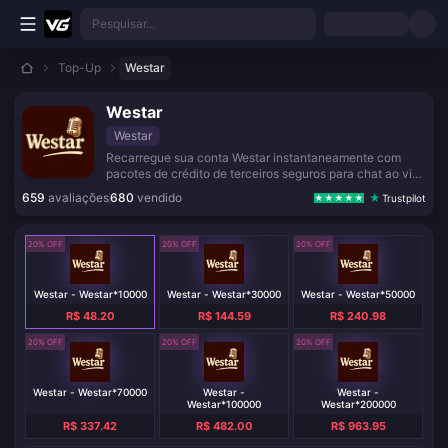
Ir para o conteúdo principal
Pesquisar...
Top-Up
Westar
Westar
Westar
Recarregue sua conta Westar instantaneamente com
pacotes de crédito de terceiros seguros para chat ao vivo
e entretenimento social.
659
avaliações
680
vendido
Trustpilot
20% OFF
20% OFF
20% OFF
Westar - Westar*10000
Westar - Westar*30000
Westar - Westar*50000
R$ 48.20
R$ 144.59
R$ 240.98
20% OFF
20% OFF
20% OFF
Westar - Westar*70000
Westar -
Westar -
Westar*100000
Westar*200000
R$ 337.42
R$ 482.00
R$ 963.95