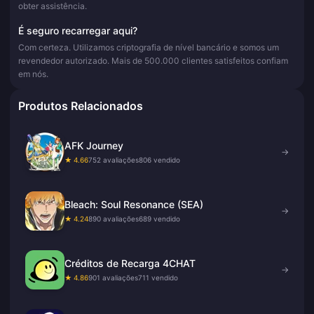
obter assistência.
É seguro recarregar aqui?
Com certeza. Utilizamos criptografia de nível bancário e somos um
revendedor autorizado. Mais de 500.000 clientes satisfeitos confiam
em nós.
Produtos Relacionados
AFK Journey
→
★ 4.66
752 avaliações
806 vendido
Bleach: Soul Resonance (SEA)
→
★ 4.24
890 avaliações
689 vendido
Créditos de Recarga 4CHAT
→
★ 4.86
901 avaliações
711 vendido