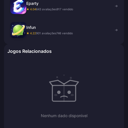
Eparty
→
★ 4.04
643 avaliações
917 vendido
Infun
→
★ 4.22
901 avaliações
746 vendido
Jogos Relacionados
Nenhum dado disponível