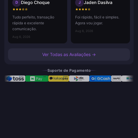
Diego Choque
Jaden Dasilva
D
J
★
★
★
☆
☆
★
★
★
★
☆
Tudo perfeito, transação
Foi rápido, fácil e simples.
rápida e excelente
Agora vou jogar.
comunicação.
Aug 6, 2026
Aug 6, 2026
Ver Todas as Avaliações →
Suporte de Pagamento