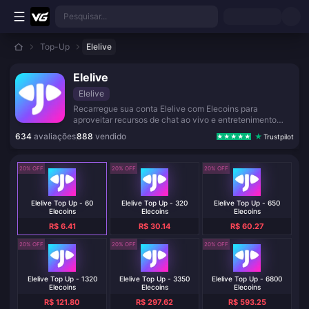
Ir para o conteúdo principal
Pesquisar...
Top-Up
Elelive
Elelive
Elelive
Recarregue sua conta Elelive com Elecoins para
aproveitar recursos de chat ao vivo e entretenimento
social.
634
avaliações
888
vendido
Trustpilot
20% OFF
20% OFF
20% OFF
Elelive Top Up - 60
Elelive Top Up - 320
Elelive Top Up - 650
Elecoins
Elecoins
Elecoins
R$ 6.41
R$ 30.14
R$ 60.27
20% OFF
20% OFF
20% OFF
Elelive Top Up - 1320
Elelive Top Up - 3350
Elelive Top Up - 6800
Elecoins
Elecoins
Elecoins
R$ 121.80
R$ 297.62
R$ 593.25