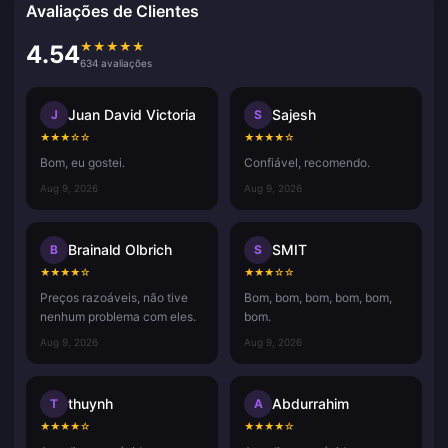
Avaliações de Clientes
★
★
★
★
★
4.54
634 avaliações
Juan David Victoria
Sajesh
J
S
★
★
★
☆
☆
★
★
★
★
☆
Bom, eu gostei.
Confiável, recomendo.
Aug 9, 2026
Aug 9, 2026
Brainald Olbrich
SMIT
B
S
★
★
★
★
☆
★
★
★
☆
☆
Preços razoáveis, não tive
Bom, bom, bom, bom, bom,
nenhum problema com eles.
bom.
Aug 9, 2026
Aug 9, 2026
thuynh
Abdurrahim
T
A
★
★
★
★
☆
★
★
★
★
☆