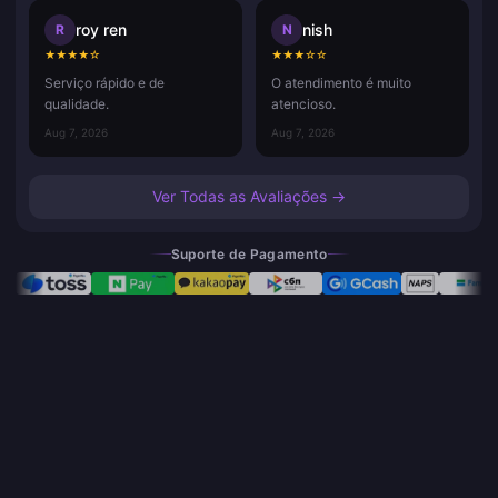
roy ren
nish
R
N
★
★
★
★
☆
★
★
★
☆
☆
Serviço rápido e de
O atendimento é muito
qualidade.
atencioso.
Aug 7, 2026
Aug 7, 2026
Ver Todas as Avaliações →
Suporte de Pagamento