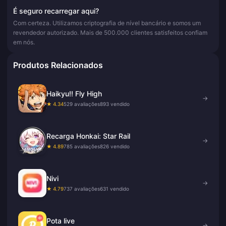
É seguro recarregar aqui?
Com certeza. Utilizamos criptografia de nível bancário e somos um
revendedor autorizado. Mais de 500.000 clientes satisfeitos confiam
em nós.
Produtos Relacionados
Haikyu!! Fly High
→
★ 4.34
529 avaliações
893 vendido
Recarga Honkai: Star Rail
→
★ 4.89
785 avaliações
826 vendido
Nivi
→
★ 4.79
737 avaliações
631 vendido
Pota live
→