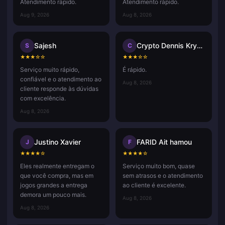
Atendimento rápido.
Atendimento rápido.
Aug 9, 2026
Aug 8, 2026
Sajesh
Crypto Dennis Krypto Dennis
S
C
★
★
★
☆
☆
★
★
★
☆
☆
Serviço muito rápido,
É rápido.
confiável e o atendimento ao
Aug 8, 2026
cliente responde às dúvidas
com excelência.
Aug 8, 2026
Justino Xavier
FARID Ait hamou
J
F
★
★
★
★
☆
★
★
★
★
☆
Eles realmente entregam o
Serviço muito bom, quase
que você compra, mas em
sem atrasos e o atendimento
jogos grandes a entrega
ao cliente é excelente.
demora um pouco mais.
Aug 8, 2026
Aug 8, 2026