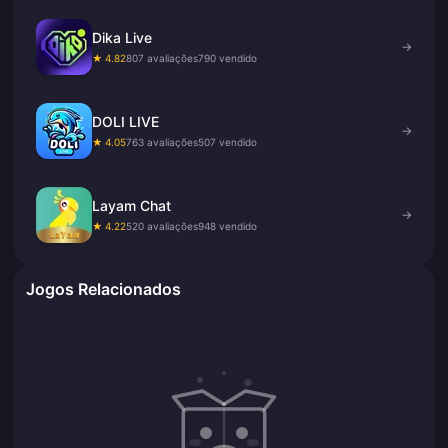
Dika Live
→
★ 4.82
807 avaliações
790 vendido
DOLI LIVE
→
★ 4.05
763 avaliações
507 vendido
Layam Chat
→
★ 4.22
520 avaliações
948 vendido
Jogos Relacionados