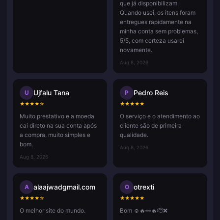
que já disponibilizam.
Quando usei, os itens foram
entregues rapidamente na
minha conta sem problemas,
5/5, com certeza usarei
novamente.
Aug 8, 2026
Ujfalu Tana
Pedro Reis
U
P
★
★
★
★
☆
★
★
★
★
★
Muito prestativo e a moeda
O serviço e o atendimento ao
cai direto na sua conta após
cliente são de primeira
a compra, muito simples e
qualidade.
bom.
Aug 8, 2026
Aug 8, 2026
alaajwadgmail.com
otrexti
A
O
★
★
★
★
☆
★
★
★
★
★
O melhor site do mundo.
Bom ☺️🔥👀🔥🫡❌