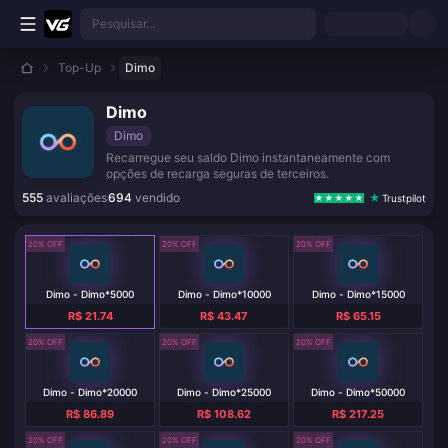
Ir para o conteúdo principal
Pesquisar...
Top-Up
Dimo
Dimo
Dimo
Recarregue seu saldo Dimo instantaneamente com
opções de recarga seguras de terceiros.
555
avaliações
694
vendido
Trustpilot
20% OFF
20% OFF
20% OFF
Dimo - Dimo*5000
Dimo - Dimo*10000
Dimo - Dimo*15000
R$ 21.74
R$ 43.47
R$ 65.15
20% OFF
20% OFF
20% OFF
Dimo - Dimo*20000
Dimo - Dimo*25000
Dimo - Dimo*50000
R$ 86.89
R$ 108.62
R$ 217.25
20% OFF
20% OFF
20% OFF