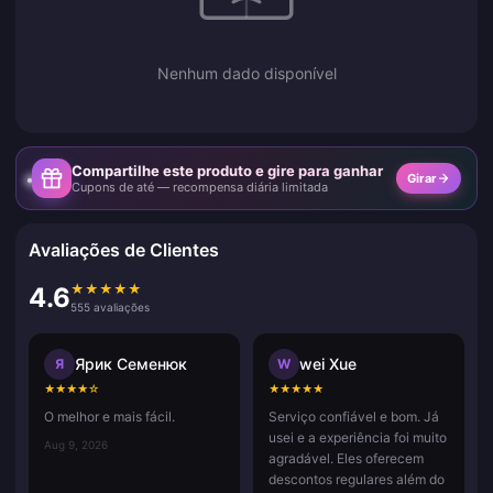
Nenhum dado disponível
Compartilhe este produto e gire para ganhar
Girar
Cupons de até — recompensa diária limitada
Avaliações de Clientes
★
★
★
★
★
4.6
555 avaliações
Ярик Семенюк
wei Xue
Я
W
★
★
★
★
☆
★
★
★
★
★
O melhor e mais fácil.
Serviço confiável e bom. Já
usei e a experiência foi muito
Aug 9, 2026
agradável. Eles oferecem
descontos regulares além do