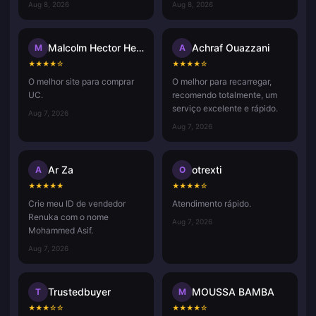
Aug 8, 2026
Aug 8, 2026
Malcolm Hector Herce
Achraf Ouazzani
M
A
★
★
★
★
☆
★
★
★
★
☆
O melhor site para comprar
O melhor para recarregar,
UC.
recomendo totalmente, um
serviço excelente e rápido.
Aug 7, 2026
Aug 7, 2026
Ar Za
otrexti
A
O
★
★
★
★
★
★
★
★
★
☆
Crie meu ID de vendedor
Atendimento rápido.
Renuka com o nome
Aug 7, 2026
Mohammed Asif.
Aug 7, 2026
Trustedbuyer
MOUSSA BAMBA
T
M
★
★
★
☆
☆
★
★
★
★
☆