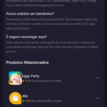
Aceitamos Visa, Mastercard, JCB, criptomoedas, Apple Pay, Google
Pay e vários métodos de pagamento locais.
Posso solicitar um reembolso?
Reembolsos estão disponíveis para pedidos não entregues dentro de
48 horas. Entre em contato com nosso suporte ao cliente 24/7 para
obter assistência.
É seguro recarregar aqui?
Com certeza. Utilizamos criptografia de nível bancário e somos um
revendedor autorizado. Mais de 500.000 clientes satisfeitos confiam
em nós.
Produtos Relacionados
Eggy Party
→
★ 4.79
719 avaliações
723 vendido
Allo
→
★ 4.94
766 avaliações
560 vendido