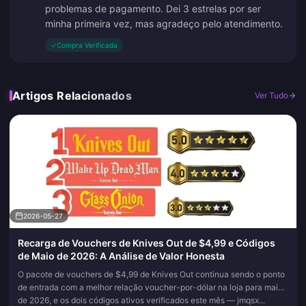
problemas de pagamento. Dei 3 estrelas por ser
minha primeira vez, mas agradeço pelo atendimento.
✓
Compra Verificada
Artigos Relacionados
Ver Tudo
2026-05-27
Recarga de Vouchers de Knives Out de $4,99 e Códigos
de Maio de 2026: A Análise de Valor Honesta
O pacote de vouchers de $4,99 de Knives Out continua sendo o ponto
de entrada com a melhor relação voucher-por-dólar na loja para maio
de 2026, e os dois códigos ativos verificados este mês — jmqsx...