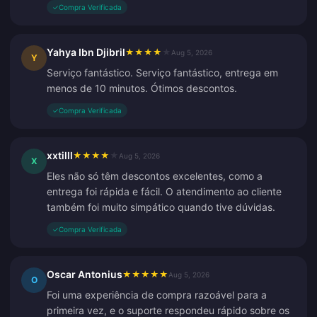
✓
Compra Verificada
Yahya Ibn Djibril
★
★
★
★
★
Aug 5, 2026
Y
Serviço fantástico. Serviço fantástico, entrega em
menos de 10 minutos. Ótimos descontos.
✓
Compra Verificada
xxtilll
★
★
★
★
★
Aug 5, 2026
X
Eles não só têm descontos excelentes, como a
entrega foi rápida e fácil. O atendimento ao cliente
também foi muito simpático quando tive dúvidas.
✓
Compra Verificada
Oscar Antonius
★
★
★
★
★
Aug 5, 2026
O
Foi uma experiência de compra razoável para a
primeira vez, e o suporte respondeu rápido sobre os