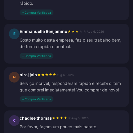
rápido.
✓
Compra Verificada
Emmanuelle Benjamino
★
★
★
★
★
Aug 6, 2026
E
Gosto muito desta empresa, faz o seu trabalho bem,
de forma rápida e pontual.
✓
Compra Verificada
niraj jain
★
★
★
★
★
Aug 6, 2026
N
Serviço incrível, responderam rápido e recebi o item
que comprei imediatamente! Vou comprar de novo!
✓
Compra Verificada
chadlee thomas
★
★
★
★
★
Aug 5, 2026
C
Por favor, façam um pouco mais barato.