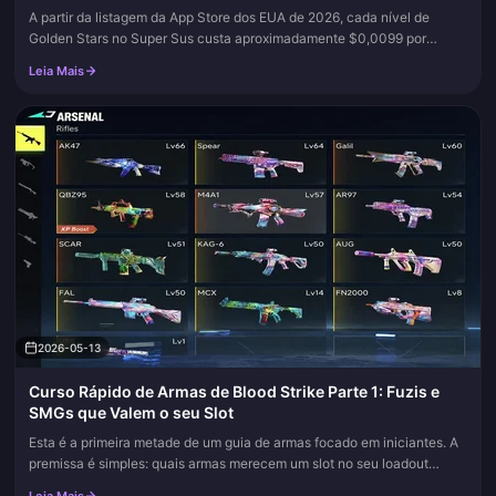
A partir da listagem da App Store dos EUA de 2026, cada nível de
Golden Stars no Super Sus custa aproximadamente $0,0099 por
Estrela, então sua primeira compra mais limpa é na Loja do jogo: abra-
Leia Mais
a,...
2026-05-13
Curso Rápido de Armas de Blood Strike Parte 1: Fuzis e
SMGs que Valem o seu Slot
Esta é a primeira metade de um guia de armas focado em iniciantes. A
premissa é simples: quais armas merecem um slot no seu loadout
agora, quais você deve deixar no chão e o que isso diz sobre como...