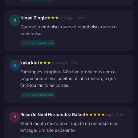
Ninad Pingle
★
★
★
★
★
Aug 8, 2026
N
Quero o reembolso, quero o reembolso, quero o
reembolso.
✓
Compra Verificada
kaka kiut
★
★
★
★
★
Aug 8, 2026
K
Foi simples e rápido. Não tive problemas com o
pagamento e eles aceitam minha moeda, o que
facilitou muito as coisas.
✓
Compra Verificada
Ricardo Noel Hernandez Rafael
★
★
★
★
★
Aug 8, 2026
R
Atendimento muito bom, rápido na resposta e na
entrega. Um site excelente.