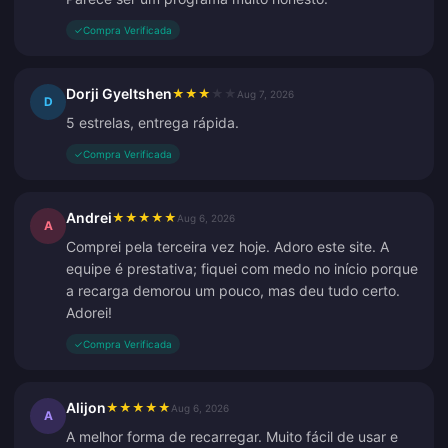
✓
Compra Verificada
Dorji Gyeltshen
★
★
★
★
★
Aug 7, 2026
D
5 estrelas, entrega rápida.
✓
Compra Verificada
Andrei
★
★
★
★
★
Aug 6, 2026
A
Comprei pela terceira vez hoje. Adoro este site. A
equipe é prestativa; fiquei com medo no início porque
a recarga demorou um pouco, mas deu tudo certo.
Adorei!
✓
Compra Verificada
Alijon
★
★
★
★
★
Aug 6, 2026
A
A melhor forma de recarregar. Muito fácil de usar e