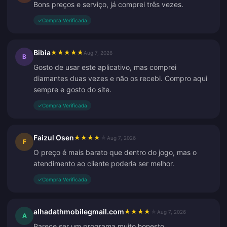
Bons preços e serviço, já comprei três vezes.
✓
Compra Verificada
Bibia
★
★
★
★
★
Aug 7, 2026
B
Gosto de usar este aplicativo, mas comprei
diamantes duas vezes e não os recebi. Compro aqui
sempre e gosto do site.
✓
Compra Verificada
Faizul Osen
★
★
★
★
★
Aug 7, 2026
F
O preço é mais barato que dentro do jogo, mas o
atendimento ao cliente poderia ser melhor.
✓
Compra Verificada
alhadathmobilegmail.com
★
★
★
★
★
Aug 7, 2026
A
Parece ser um programa muito honesto.