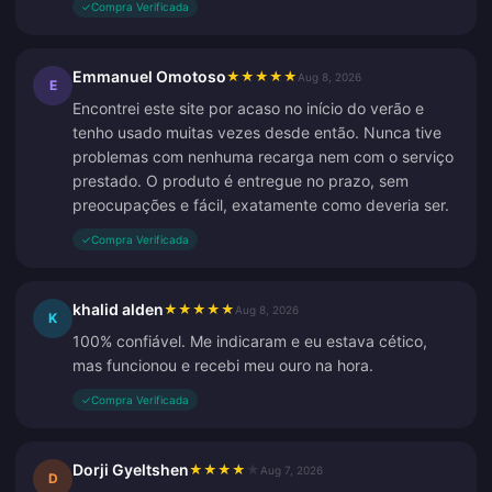
✓
Compra Verificada
Emmanuel Omotoso
★
★
★
★
★
Aug 8, 2026
E
Encontrei este site por acaso no início do verão e
tenho usado muitas vezes desde então. Nunca tive
problemas com nenhuma recarga nem com o serviço
prestado. O produto é entregue no prazo, sem
preocupações e fácil, exatamente como deveria ser.
✓
Compra Verificada
khalid alden
★
★
★
★
★
Aug 8, 2026
K
100% confiável. Me indicaram e eu estava cético,
mas funcionou e recebi meu ouro na hora.
✓
Compra Verificada
Dorji Gyeltshen
★
★
★
★
★
Aug 7, 2026
D