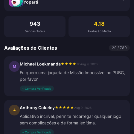
Yoparti
Avaliações de Clientes
943
4.18
Vendas Totais
Avaliação Média
Avaliações de Clientes
20 / 780
Michael Loekmanda
★
★
★
★
★
Aug 9, 2026
M
Eu quero uma jaqueta de Missão Impossível no PUBG,
por favor.
✓
Compra Verificada
Anthony Cokeley
★
★
★
★
★
Aug 9, 2026
A
Aplicativo incrível, permite recarregar qualquer jogo
sem complicações e de forma legítima.
✓
Compra Verificada