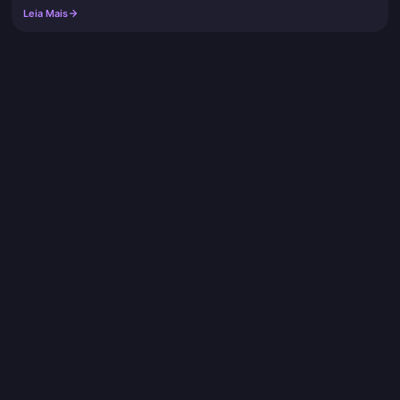
pode recuperar depois. Use a loja oficial do jogo ou um Centro de
Leia Mais
Reca...