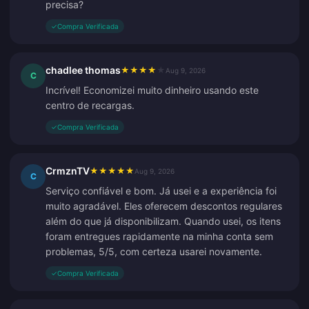
precisa?
✓
Compra Verificada
chadlee thomas
★
★
★
★
★
Aug 9, 2026
C
Incrível! Economizei muito dinheiro usando este
centro de recargas.
✓
Compra Verificada
CrmznTV
★
★
★
★
★
Aug 9, 2026
C
Serviço confiável e bom. Já usei e a experiência foi
muito agradável. Eles oferecem descontos regulares
além do que já disponibilizam. Quando usei, os itens
foram entregues rapidamente na minha conta sem
problemas, 5/5, com certeza usarei novamente.
✓
Compra Verificada