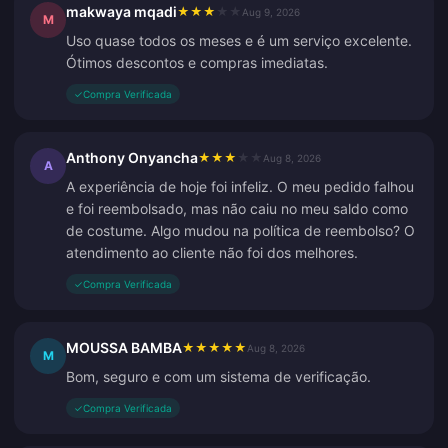
makwaya mqadi
★
★
★
★
★
Aug 9, 2026
M
Uso quase todos os meses e é um serviço excelente.
Ótimos descontos e compras imediatas.
✓
Compra Verificada
Anthony Onyancha
★
★
★
★
★
Aug 8, 2026
A
A experiência de hoje foi infeliz. O meu pedido falhou
e foi reembolsado, mas não caiu no meu saldo como
de costume. Algo mudou na política de reembolso? O
atendimento ao cliente não foi dos melhores.
✓
Compra Verificada
MOUSSA BAMBA
★
★
★
★
★
Aug 8, 2026
M
Bom, seguro e com um sistema de verificação.
✓
Compra Verificada