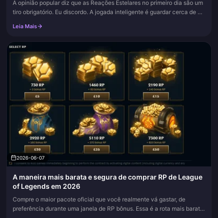
A opinião popular diz que as Reações Estelares no primeiro dia são um
tiro obrigatório. Eu discordo. A jogada inteligente é guardar cerca de 90
desejos (em torno de 14.400 gemas essenciais) como um...
Leia Mais
2026-06-07
A maneira mais barata e segura de comprar RP de League
of Legends em 2026
Compre o maior pacote oficial que você realmente vá gastar, de
preferência durante uma janela de RP bônus. Essa é a rota mais barata
e segura em 2026. O nível mais alto na América do Norte custa ce...