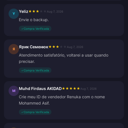
Yeliz
★
★
★
★
★
Aug 7, 2026
Y
Envie o backup.
✓
Compra Verificada
Ярик Семенюк
★
★
★
★
★
Aug 7, 2026
Я
Atendimento satisfatório, voltarei a usar quando
precisar.
✓
Compra Verificada
Muhd Firdaus AKIDAD
★
★
★
★
★
Aug 7, 2026
M
Crie meu ID de vendedor Renuka com o nome
Mohammed Asif.
✓
Compra Verificada