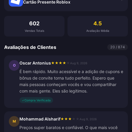
Cartão Presente Roblox
Avaliações de Clientes
602
4.5
Vendas Totais
Avaliação Média
Avaliações de Clientes
20 / 874
Oscar Antonius
★
★
★
★
★
Aug 9, 2026
O
É bem rápido. Muito acessível e a adição de cupons e
bônus de convite torna tudo perfeito. Espero que
mais pessoas conheçam vocês e vou compartilhar
com mais gente. Eles são legítimos.
✓
Compra Verificada
Mohammad Alsharif
★
★
★
★
★
Aug 9, 2026
M
Preços super baratos e confiável. O que mais você