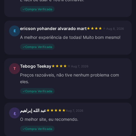
✓
Compra Verificada
ericson yohander alvarado mart
★
★
★
★
★
Aug 8, 2026
E
A melhor experiência de todas! Muito bom mesmo!
✓
Compra Verificada
Tebogo Teekay
★
★
★
★
★
Aug 7, 2026
T
Preços razoáveis, não tive nenhum problema com
eles.
✓
Compra Verificada
عبد الله إبراهيم
★
★
★
★
★
Aug 7, 2026
ع
O melhor site, eu recomendo.
✓
Compra Verificada