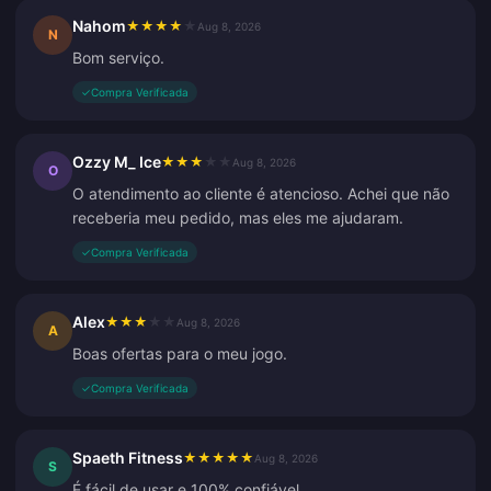
Nahom
★
★
★
★
★
Aug 8, 2026
N
Bom serviço.
✓
Compra Verificada
Ozzy M_ Ice
★
★
★
★
★
Aug 8, 2026
O
O atendimento ao cliente é atencioso. Achei que não
receberia meu pedido, mas eles me ajudaram.
✓
Compra Verificada
Alex
★
★
★
★
★
Aug 8, 2026
A
Boas ofertas para o meu jogo.
✓
Compra Verificada
Spaeth Fitness
★
★
★
★
★
Aug 8, 2026
S
É fácil de usar e 100% confiável.