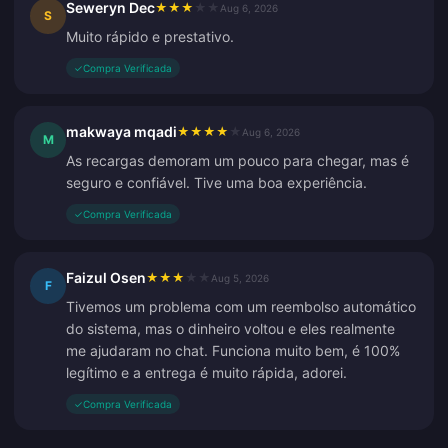
Seweryn Dec
★
★
★
★
★
Aug 6, 2026
S
Muito rápido e prestativo.
✓
Compra Verificada
makwaya mqadi
★
★
★
★
★
Aug 6, 2026
M
As recargas demoram um pouco para chegar, mas é
seguro e confiável. Tive uma boa experiência.
✓
Compra Verificada
Faizul Osen
★
★
★
★
★
Aug 5, 2026
F
Tivemos um problema com um reembolso automático
do sistema, mas o dinheiro voltou e eles realmente
me ajudaram no chat. Funciona muito bem, é 100%
legítimo e a entrega é muito rápida, adorei.
✓
Compra Verificada