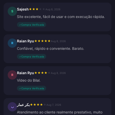
Sajesh
★
★
★
★
★
Aug 8, 2026
S
Site excelente, fácil de usar e com execução rápida.
✓
Compra Verificada
Raian Ryu
★
★
★
★
★
Aug 8, 2026
R
Confiável, rápido e conveniente. Barato.
✓
Compra Verificada
Raian Ryu
★
★
★
★
★
Aug 8, 2026
R
Vídeo do Bilal.
✓
Compra Verificada
بكر عمار
★
★
★
★
★
Aug 7, 2026
ب
Atendimento ao cliente realmente prestativo, muito