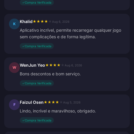
✓
Compra Verificada
Khalid
★
★
★
★
★
Aug 6, 2026
K
Aplicativo incrível, permite recarregar qualquer jogo
sem complicações e de forma legítima.
✓
Compra Verificada
WenJun Yeo
★
★
★
★
★
Aug 6, 2026
W
Bons descontos e bom serviço.
✓
Compra Verificada
Faizul Osen
★
★
★
★
★
Aug 5, 2026
F
Lindo, incrível e maravilhoso, obrigado.
✓
Compra Verificada