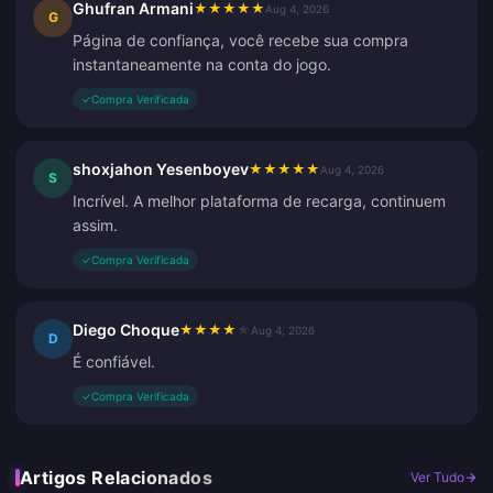
Ghufran Armani
★
★
★
★
★
Aug 4, 2026
G
Página de confiança, você recebe sua compra
instantaneamente na conta do jogo.
✓
Compra Verificada
shoxjahon Yesenboyev
★
★
★
★
★
Aug 4, 2026
S
Incrível. A melhor plataforma de recarga, continuem
assim.
✓
Compra Verificada
Diego Choque
★
★
★
★
★
Aug 4, 2026
D
É confiável.
✓
Compra Verificada
Artigos Relacionados
Ver Tudo