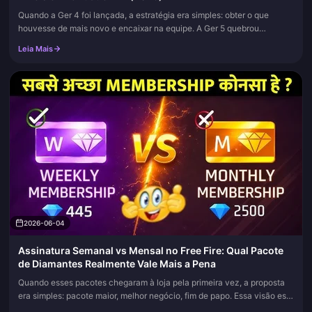
Quando a Ger 4 foi lançada, a estratégia era simples: obter o que
houvesse de mais novo e encaixar na equipe. A Ger 5 quebrou
silenciosamente esse hábito, e a decisão que protege sua reserva de
Leia Mais
fra...
2026-06-04
Assinatura Semanal vs Mensal no Free Fire: Qual Pacote
de Diamantes Realmente Vale Mais a Pena
Quando esses pacotes chegaram à loja pela primeira vez, a proposta
era simples: pacote maior, melhor negócio, fim de papo. Essa visão está
errada há anos. A Assinatura Mensal retorna mais diamantes...