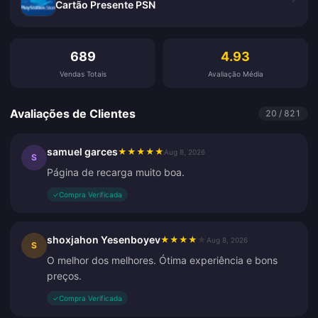
Cartão Presente PSN
Avaliações de Clientes
689
4.93
Vendas Totais
Avaliação Média
Avaliações de Clientes
20 / 821
samuel garces
★
★
★
★
★
Aug 8, 2026
S
Página de recarga muito boa.
✓
Compra Verificada
shoxjahon Yesenboyev
★
★
★
★
★
Aug 8, 2026
S
O melhor dos melhores. Ótima experiência e bons
preços.
✓
Compra Verificada