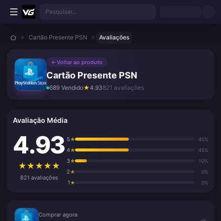
Ir para o conteúdo principal
Pesquisar...
Cartão Presente PSN
Avaliações
←
Voltar ao produto
Cartão Presente PSN
689 Vendido
★
4.93
821 avaliações
Avaliação Média
4.93
5
★
45%
4
★
45%
3
★
10%
★
★
★
★
★
2
★
0%
821 avaliações
1
★
0%
Comprar agora
Comprar agora
→