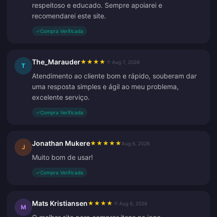
respeitoso e educado. Sempre apoiarei e
recomendarei este site.
✓
Compra Verificada
The_Marauder
★
★
★
★
★
Aug 7, 2026
T
Atendimento ao cliente bom e rápido, souberam dar
uma resposta simples e ágil ao meu problema,
excelente serviço.
✓
Compra Verificada
Jonathan Mukere
★
★
★
★
★
Aug 6, 2026
J
Muito bom de usar!
✓
Compra Verificada
Mats Kristiansen
★
★
★
★
★
Aug 6, 2026
M