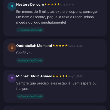
Nestore Del coro
★
★
★
★
★
Aug 5, 2026
N
Em menos de 5 minutos explorei cupons, consegui
um bom desconto, paguei a taxa e recebi minha
moeda do jogo imediatamente!
✓
Compra Verificada
Qudratullah Momand
★
★
★
★
★
Aug 5, 2026
Q
Confiável.
✓
Compra Verificada
Minhaz Uddin Ahmed
★
★
★
★
★
Aug 5, 2026
M
Sempre que preciso, eles estão lá. Sem espera ou
truques.
✓
Compra Verificada