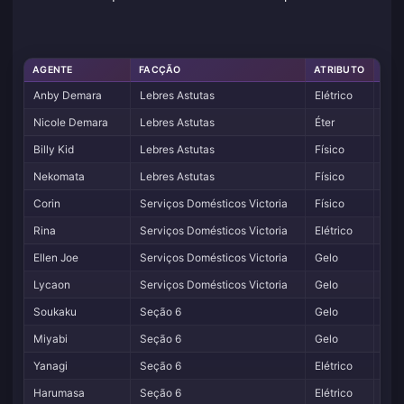
AGENTE
FACÇÃO
ATRIBUTO
ESP
Anby Demara
Lebres Astutas
Elétrico
Ato
Nicole Demara
Lebres Astutas
Éter
Sup
Billy Kid
Lebres Astutas
Físico
Ata
Nekomata
Lebres Astutas
Físico
Ata
Corin
Serviços Domésticos Victoria
Físico
Ata
Rina
Serviços Domésticos Victoria
Elétrico
Sup
Ellen Joe
Serviços Domésticos Victoria
Gelo
Ata
Lycaon
Serviços Domésticos Victoria
Gelo
Ato
Soukaku
Seção 6
Gelo
Sup
Miyabi
Seção 6
Gelo
Ano
Yanagi
Seção 6
Elétrico
Ano
Harumasa
Seção 6
Elétrico
Ata