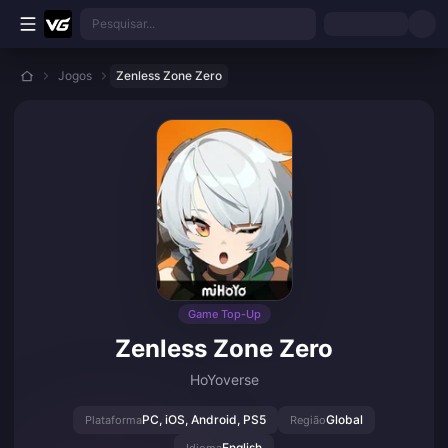
Ir para o conteúdo principal
Pesquisar...
Jogos
Zenless Zone Zero
Game Top-Up
Zenless Zone Zero
HoYoverse
PC, iOS, Android, PS5
Global
Plataforma
Região
English