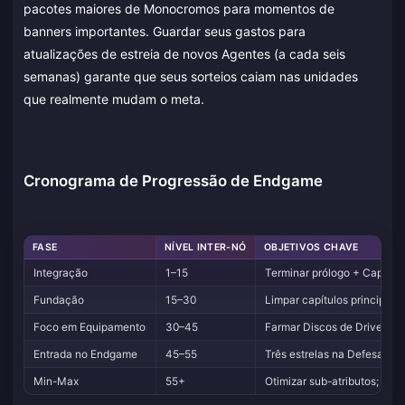
pacotes maiores de Monocromos para momentos de
banners importantes. Guardar seus gastos para
atualizações de estreia de novos Agentes (a cada seis
semanas) garante que seus sorteios caiam nas unidades
que realmente mudam o meta.
Cronograma de Progressão de Endgame
FASE
NÍVEL INTER-NÓ
OBJETIVOS CHAVE
Integração
1–15
Terminar prólogo + Capítulo
Fundação
15–30
Limpar capítulos principais
Foco em Equipamento
30–45
Farmar Discos de Drive; atin
Entrada no Endgame
45–55
Três estrelas na Defesa Sh
Min-Max
55+
Otimizar sub-atributos; lim