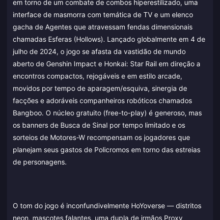
em torno de um combate de combos hiperestilizado, uma
interface de masmorra com temática de TV e um elenco
gacha de Agentes que atravessam fendas dimensionais
chamadas Esferas (Hollows). Lançado globalmente em 4 de
julho de 2024, o jogo se afasta da vastidão de mundo
aberto de Genshin Impact e Honkai: Star Rail em direção a
encontros compactos, rejogáveis e em estilo arcade,
movidos por tempo de aparagem/esquiva, sinergia de
facções e adoráveis companheiros robóticos chamados
Bangboo. O núcleo gratuito (free-to-play) é generoso, mas
os banners de Busca de Sinal por tempo limitado e os
sorteios de Motores-W recompensam os jogadores que
planejam seus gastos de Policromos em torno das estreias
de personagens.
O tom do jogo é inconfundivelmente HoYoverse — distritos
neon, mascotes falantes, uma dupla de irmãos Proxy