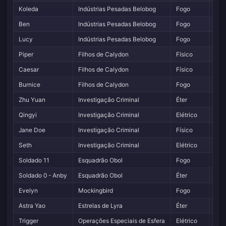
Koleda
Indústrias Pesadas Belobog
Fogo
Ato
Ben
Indústrias Pesadas Belobog
Fogo
Def
Lucy
Indústrias Pesadas Belobog
Fogo
Sup
Piper
Filhos de Calydon
Físico
Ano
Caesar
Filhos de Calydon
Físico
Def
Burnice
Filhos de Calydon
Fogo
Ano
Zhu Yuan
Investigação Criminal
Éter
Ata
Qingyi
Investigação Criminal
Elétrico
Ato
Jane Doe
Investigação Criminal
Físico
Ano
Seth
Investigação Criminal
Elétrico
Def
Soldado 11
Esquadrão Obol
Fogo
Ata
Soldado 0 - Anby
Esquadrão Obol
Éter
Ano
Evelyn
Mockingbird
Fogo
Ata
Astra Yao
Estrelas de Lyra
Éter
Sup
Trigger
Operações Especiais de Esfera
Elétrico
Ato