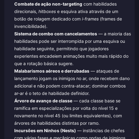
Combate de ação non-targeting
com habilidades
direcionais,
hitboxes
e esquiva ativa através de um
botão de rolagem dedicado com
i-frames
(frames de
invencibilidade).
Sistema de combo com cancelamentos
— a maioria das
habilidades pode ser interrompida por uma esquiva ou
habilidade seguinte, permitindo que jogadores
experientes encadeiem animações muito mais rápido do
que a rotação básica sugere.
Malabarismos aéreos e derrubadas
— ataques de
lançamento jogam os inimigos no ar, onde recebem dano
adicional e não podem contra-atacar; dominar combos
ar-ar é o teto de habilidade definidor.
Árvore de avanço de classe
— cada classe base se
ramifica em especializações por volta do nível 15 e
novamente no nível 45 (ou limites equivalentes), com
árvores de habilidades distintas por ramo.
Incursões em Ninhos (Nests)
— instâncias de chefes
com várias fases e mecânicas como ondas de inimigos,