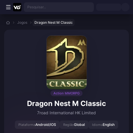
Ir para o conteúdo principal
Pesquisar...
Jogos
Dragon Nest M Classic
Action MMORPG
Dragon Nest M Classic
7road International HK Limited
Android/iOS
Global
English
Plataforma
Região
Idioma