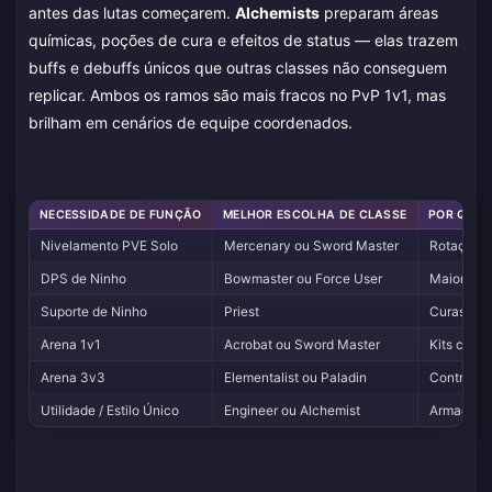
antes das lutas começarem.
Alchemists
preparam áreas
químicas, poções de cura e efeitos de status — elas trazem
buffs e debuffs únicos que outras classes não conseguem
replicar. Ambos os ramos são mais fracos no PvP 1v1, mas
brilham em cenários de equipe coordenados.
NECESSIDADE DE FUNÇÃO
MELHOR ESCOLHA DE CLASSE
POR QUÊ
Nivelamento PVE Solo
Mercenary ou Sword Master
Rotações 
DPS de Ninho
Bowmaster ou Force User
Maior saí
Suporte de Ninho
Priest
Curas, bu
Arena 1v1
Acrobat ou Sword Master
Kits com m
Arena 3v3
Elementalist ou Paladin
Controle 
Utilidade / Estilo Único
Engineer ou Alchemist
Armadilhas