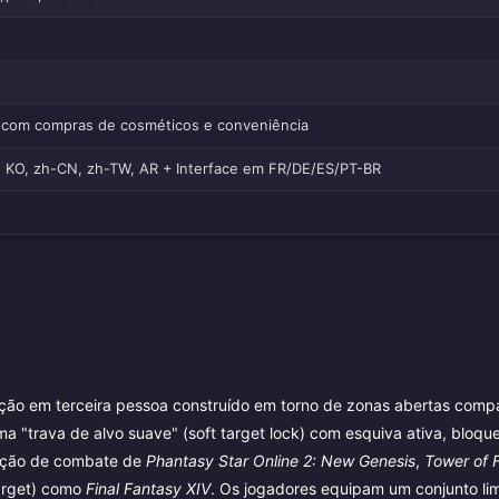
y) com compras de cosméticos e conveniência
, KO, zh-CN, zh-TW, AR + Interface em FR/DE/ES/PT-BR
o em terceira pessoa construído em torno de zonas abertas compa
a "trava de alvo suave" (soft target lock) com esquiva ativa, bloque
ação de combate de
Phantasy Star Online 2: New Genesis
,
Tower of 
target) como
Final Fantasy XIV
. Os jogadores equipam um conjunto li