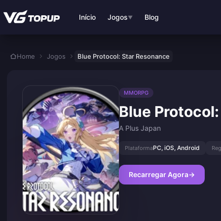
Ir para o conteúdo principal
Início
Jogos
Blog
▼
Home
Jogos
Blue Protocol: Star Resonance
MMORPG
Blue Protocol
A Plus Japan
PC, iOS, Android
Plataforma
Reg
Recarregar Agora
→