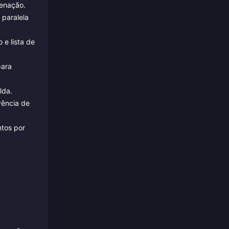
denação.
 paralela
 e lista de
para
lda.
vência de
ntos por