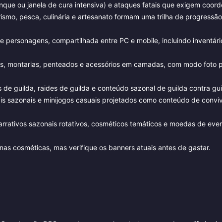
nque ou janela de cura intensiva) e ataques fatais que exigem coor
smo, pesca, culinária e artesanato formam uma trilha de progressão
 personagens, compartilhada entre PC e mobile, incluindo inventário
rmas, montarias, penteados e acessórios em camadas, com modo foto 
 de guilda, raides de guilda e conteúdo sazonal de guilda contra gui
ais sazonais e minijogos casuais projetados como conteúdo de convi
arrativos sazonais rotativos, cosméticos temáticos e moedas de eve
as cosméticas, mas verifique os banners atuais antes de gastar.