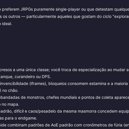
 preferem JRPGs puramente single-player ou que detestam qualque
os outros — particularmente aqueles que gostam do ciclo "explorar
 ideal.
resos a uma única classe; você troca de especialização ao mudar 
anque, curandeiro ou DPS.
invencibilidade (iframes), bloqueios consomem estamina e a maioria
) no chão.
bandadas de monstros, chefes mundiais e pontos de coleta aparec
o no mapa.
padrão, difícil e caos/pesadelo da mesma masmorra concedem equi
as para o endgame.
aide combinam padrões de AoE padrão com cronômetros de fúria (en