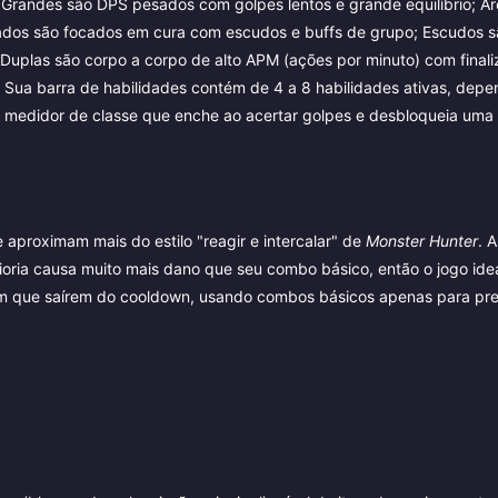
 Grandes são DPS pesados com golpes lentos e grande equilíbrio; Ar
jados são focados em cura com escudos e buffs de grupo; Escudos 
uplas são corpo a corpo de alto APM (ações por minuto) com final
Sua barra de habilidades contém de 4 a 8 habilidades ativas, dep
 medidor de classe que enche ao acertar golpes e desbloqueia uma 
 aproximam mais do estilo "reagir e intercalar" de
Monster Hunter
. A
oria causa muito mais dano que seu combo básico, então o jogo idea
sim que saírem do cooldown, usando combos básicos apenas para pr