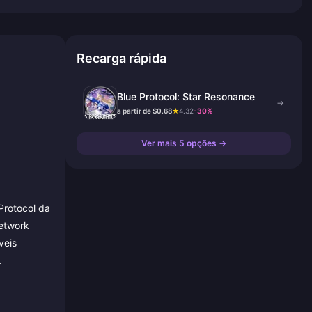
Recarga rápida
Blue Protocol: Star Resonance
→
a partir de $0.68
★
4.32
-30%
Ver mais 5 opções →
Protocol da
etwork
veis
.