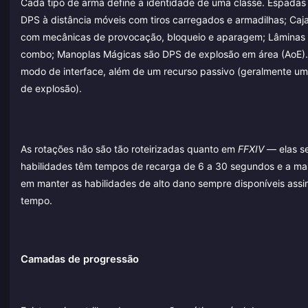
Cada tipo de arma define a identidade de uma classe. Espadas
DPS à distância móveis com tiros carregados e armadilhas; Ca
com mecânicas de provocação, bloqueio e aparagem; Lâminas D
combo; Manoplas Mágicas são DPS de explosão em área (AoE). 
modo de interface, além de um recurso passivo (geralmente um
de explosão).
As rotações não são tão roteirizadas quanto em
FFXIV
— elas se
habilidades têm tempos de recarga de 6 a 30 segundos e a mai
em manter as habilidades de alto dano sempre disponíveis as
tempo.
Camadas de progressão