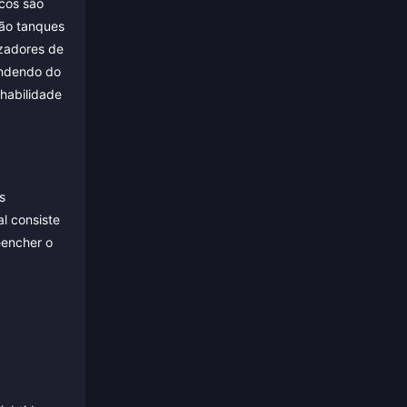
cos são
são tanques
izadores de
endendo do
habilidade
s
l consiste
eencher o