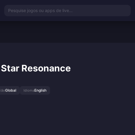
Pesquise jogos ou apps de live...
: Star Resonance
Global
English
ião
Idioma