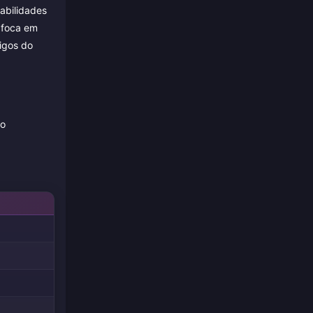
abilidades
 foca em
igos do
mo