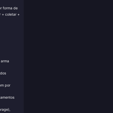
r forma de
 + coletar +
a arma
 dos
em por
pamentos
rage),