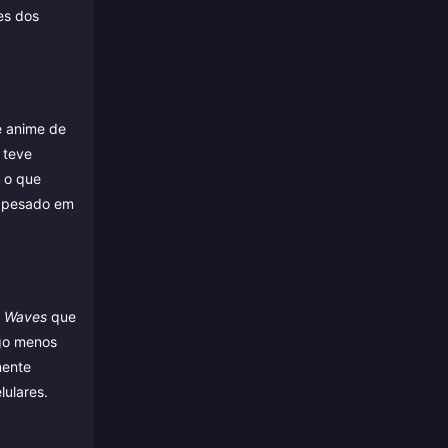
es dos
e anime de
 teve
, o que
e pesado em
g Waves
que
lgo menos
mente
ulares.