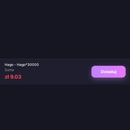
Hago - Hago*30000
Suma
Doładuj
zł 9.03
Twoje zaufane miejsce do doładowań gier i aplikacji live. Natychmiastowa