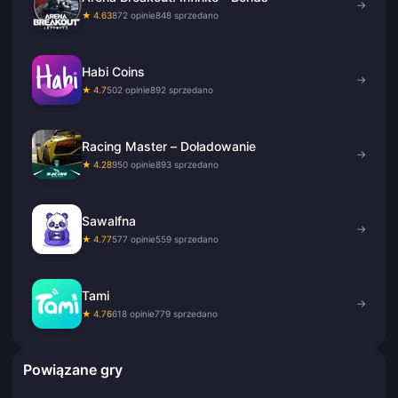
→
★ 4.63
872 opinie
848 sprzedano
Habi Coins
→
★ 4.7
502 opinie
892 sprzedano
Racing Master – Doładowanie
→
★ 4.28
950 opinie
893 sprzedano
Sawalfna
→
★ 4.77
577 opinie
559 sprzedano
Tami
→
★ 4.76
618 opinie
779 sprzedano
Powiązane gry