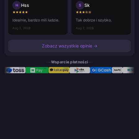
Hss
Sk
H
S
★
★
★
★
★
★
★
★
☆
☆
Idealnie, bardzo mili ludzie.
Tak dobrze i szybko.
Aug 2, 2026
Aug 2, 2026
Zobacz wszystkie opinie →
Wsparcie płatności