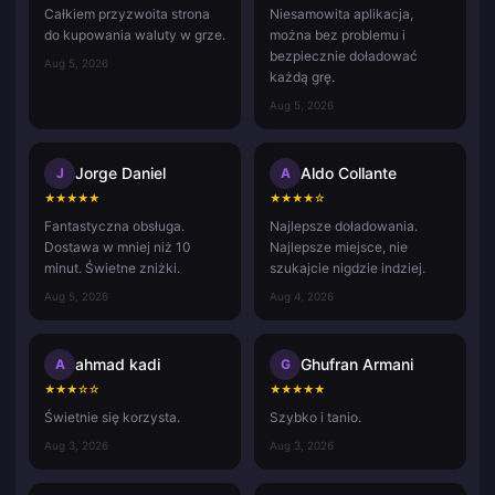
Całkiem przyzwoita strona
Niesamowita aplikacja,
do kupowania waluty w grze.
można bez problemu i
bezpiecznie doładować
Aug 5, 2026
każdą grę.
Aug 5, 2026
Jorge Daniel
Aldo Collante
J
A
★
★
★
★
★
★
★
★
★
☆
Fantastyczna obsługa.
Najlepsze doładowania.
Dostawa w mniej niż 10
Najlepsze miejsce, nie
minut. Świetne zniżki.
szukajcie nigdzie indziej.
Aug 5, 2026
Aug 4, 2026
ahmad kadi
Ghufran Armani
A
G
★
★
★
☆
☆
★
★
★
★
★
Świetnie się korzysta.
Szybko i tanio.
Aug 3, 2026
Aug 3, 2026