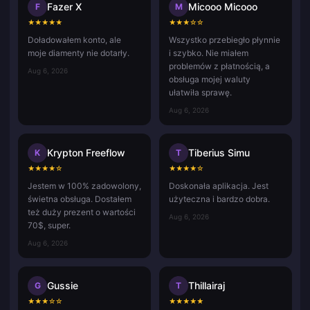
Fazer X
Micooo Micooo
F
M
★
★
★
★
★
★
★
★
☆
☆
Doładowałem konto, ale
Wszystko przebiegło płynnie
moje diamenty nie dotarły.
i szybko. Nie miałem
problemów z płatnością, a
Aug 6, 2026
obsługa mojej waluty
ułatwiła sprawę.
Aug 6, 2026
Krypton Freeflow
Tiberius Simu
K
T
★
★
★
★
☆
★
★
★
★
☆
Jestem w 100% zadowolony,
Doskonała aplikacja. Jest
świetna obsługa. Dostałem
użyteczna i bardzo dobra.
też duży prezent o wartości
Aug 6, 2026
70$, super.
Aug 6, 2026
Gussie
Thillairaj
G
T
★
★
★
☆
☆
★
★
★
★
★