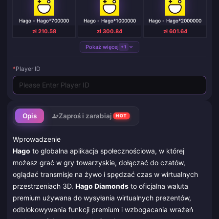
Hago - Hago*700000
Hago - Hago*1000000
Hago - Hago*2000000
zł 210.58
zł 300.84
zł 601.64
Pokaż więcej
+1
*
Player ID
Opis
Zaproś i zarabiaj
HOT
Wprowadzenie
Hago
to globalna aplikacja społecznościowa, w której
możesz grać w gry towarzyskie, dołączać do czatów,
oglądać transmisje na żywo i spędzać czas w wirtualnych
przestrzeniach 3D.
Hago Diamonds
to oficjalna waluta
premium używana do wysyłania wirtualnych prezentów,
odblokowywania funkcji premium i wzbogacania wrażeń