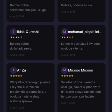
Bardzo dobra i
Dobrze, podoba mi się.
satysfakcjonująca usługa.
Aug 8, 2026
Aug 9, 2026
Iklak Qureshi
mohanad_alqaisiicloud.com
I
M
★
★
★
★
☆
★
★
★
☆
☆
Bardzo dobre
Łatwe w obsłudze i świetna
doświadczenie.
obsługa klienta.
Aug 8, 2026
Aug 8, 2026
Ar Za
Micooo Micooo
A
M
★
★
★
★
☆
★
★
★
★
★
Wszystko przebiegło płynnie
Świetna strona i świetna
i szybko. Nie miałem
obsługa, nawet w pracowite
problemów z płatnością, a
dni warto poczekać, do tego
obsługa mojej waluty
bardzo przyjaźni ludzie.
ułatwiła sprawę.
Aug 7, 2026
Aug 7, 2026