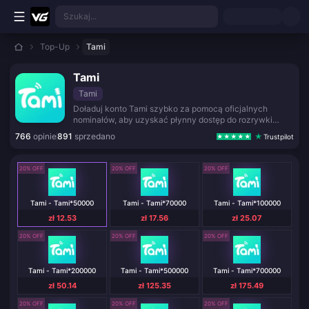
Przejdź do głównej treści
Szukaj...
Top-Up
Tami
Tami
Tami
Doładuj konto Tami szybko za pomocą oficjalnych
nominałów, aby uzyskać płynny dostęp do rozrywki
społecznej.
766
opinie
891
sprzedano
Trustpilot
20% OFF
20% OFF
20% OFF
Tami - Tami*50000
Tami - Tami*70000
Tami - Tami*100000
zł 12.53
zł 17.56
zł 25.07
20% OFF
20% OFF
20% OFF
Tami - Tami*200000
Tami - Tami*500000
Tami - Tami*700000
zł 50.14
zł 125.35
zł 175.49
20% OFF
20% OFF
20% OFF