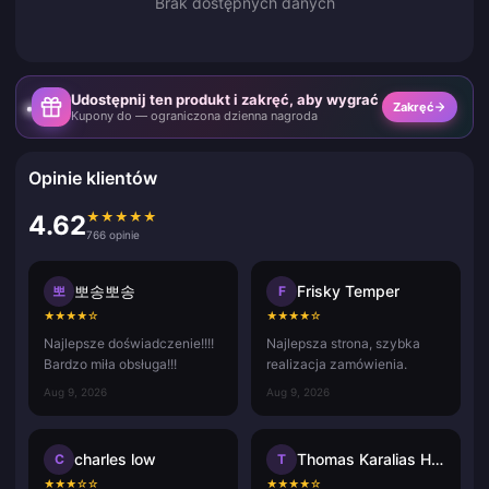
Brak dostępnych danych
Udostępnij ten produkt i zakręć, aby wygrać
Zakręć
Kupony do — ograniczona dzienna nagroda
Opinie klientów
★
★
★
★
★
4.62
766 opinie
뽀송뽀송
Frisky Temper
뽀
F
★
★
★
★
☆
★
★
★
★
☆
Najlepsze doświadczenie!!!!
Najlepsza strona, szybka
Bardzo miła obsługa!!!
realizacja zamówienia.
Aug 9, 2026
Aug 9, 2026
charles low
Thomas Karalias Hammerica
C
T
★
★
★
☆
☆
★
★
★
★
☆