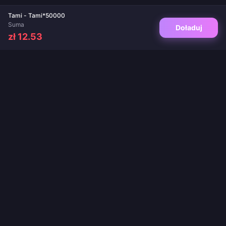
Tami - Tami*50000
Suma
Doładuj
zł 12.53
Twoje zaufane miejsce do doładowań gier i aplikacji live. Natychmiastowa
dostawa, bezpieczne płatności i gwarancja najlepszych cen.
OBSERWUJ NAS
·
·
·
·
·
O nas
Kontakt
FAQ
Polityka zwrotów
Polityka wysyłki
·
·
Polityka AML
Polityka prywatności
Warunki korzystania z usługi