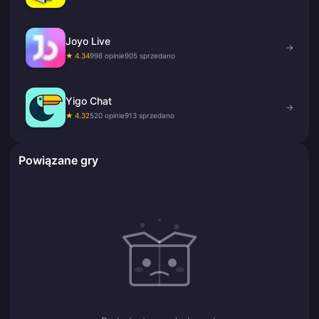
Joyo Live
→
★ 4.34
998 opinie
905 sprzedano
Yigo Chat
→
★ 4.32
520 opinie
913 sprzedano
Powiązane gry