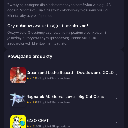
Zwroty są dostępne dla niedostarczonych zamówień w ciągu 48
godzin. Skontaktuj się z naszym całodobowym działem obsługi
klienta, aby uzyskać pomoc.
Czy doładowywanie tutaj jest bezpieczne?
Oczywiście. Stosujemy szyfrowanie na poziomie bankowym i
jesteśmy autoryzowanym sprzedawcą. Ponad 500 000
zadowolonych klientów nam zaufało.
Powiązane produkty
Dream and Lethe Record - Doładowanie GOLD
→
★ 4.43
841 opinie
874 sprzedano
Ragnarok M: Eternal Love - Big Cat Coins
→
★ 4.25
891 opinie
919 sprzedano
EZZO CHAT
→
★ 4.61
709 opinie
859 sprzedano