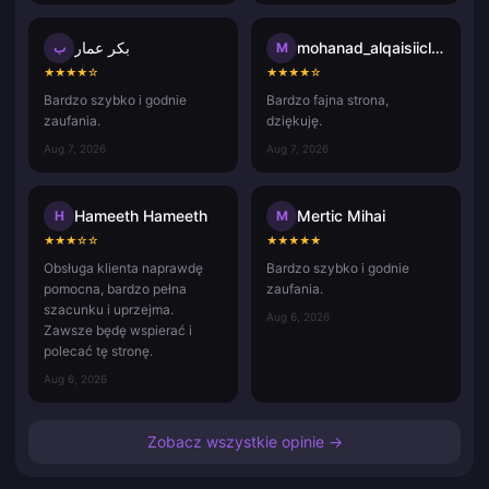
بكر عمار
mohanad_alqaisiicloud.com
ب
M
★
★
★
★
☆
★
★
★
★
☆
Bardzo szybko i godnie
Bardzo fajna strona,
zaufania.
dziękuję.
Aug 7, 2026
Aug 7, 2026
Hameeth Hameeth
Mertic Mihai
H
M
★
★
★
☆
☆
★
★
★
★
★
Obsługa klienta naprawdę
Bardzo szybko i godnie
pomocna, bardzo pełna
zaufania.
szacunku i uprzejma.
Aug 6, 2026
Zawsze będę wspierać i
polecać tę stronę.
Aug 6, 2026
Zobacz wszystkie opinie →