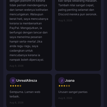
dengan platform ini kerana
kali tanpa sebarang masalah.
tidak pernah mendengarnya
Tambah nilai sangat cepat,
dan laman webnya kelihatan
paling penting selamat dan
mencurigakan. Walaupun
Discord mereka pun seronok.
berat hati, saya mencubanya
Aug 9, 2026
kerana ia membenarkan
PayPal. Mengejutkan, ia
berfungsi dengan lancar dan
saya menerima pesanan
hampir serta-merta! Jika
anda ragu-ragu, saya
cadangkan untuk
mencubanya kerana ia
nampak boleh dipercayai.
Aug 9, 2026
UnrealAlireza
Joana
U
J
★
★
★
★
☆
★
★
★
☆
☆
Sempurna. Laman web
Urusan sangat pantas
terbaik.
Aug 8, 2026
Aug 8, 2026