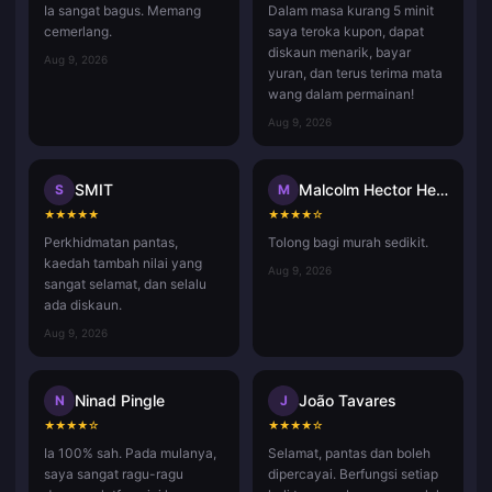
Ia sangat bagus. Memang
Dalam masa kurang 5 minit
cemerlang.
saya teroka kupon, dapat
diskaun menarik, bayar
Aug 9, 2026
yuran, dan terus terima mata
wang dalam permainan!
Aug 9, 2026
SMIT
Malcolm Hector Herce
S
M
★
★
★
★
★
★
★
★
★
☆
Perkhidmatan pantas,
Tolong bagi murah sedikit.
kaedah tambah nilai yang
Aug 9, 2026
sangat selamat, dan selalu
ada diskaun.
Aug 9, 2026
Ninad Pingle
João Tavares
N
J
★
★
★
★
☆
★
★
★
★
☆
Ia 100% sah. Pada mulanya,
Selamat, pantas dan boleh
saya sangat ragu-ragu
dipercayai. Berfungsi setiap