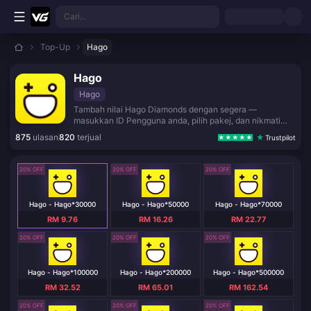
Langkau ke kandungan utama
Cari...
Top-Up
Hago
Hago
Hago
Tambah nilai Hago Diamonds dengan segera —
masukkan ID Pengguna anda, pilih pakej, dan nikmati
penghantaran global yang pantas dengan pembayaran
875
ulasan
820
terjual
Trustpilot
selamat.
20% OFF
20% OFF
20% OFF
Hago - Hago*30000
Hago - Hago*50000
Hago - Hago*70000
RM 9.76
RM 16.26
RM 22.77
20% OFF
20% OFF
20% OFF
Hago - Hago*100000
Hago - Hago*200000
Hago - Hago*500000
RM 32.52
RM 65.01
RM 162.54
20% OFF
20% OFF
20% OFF