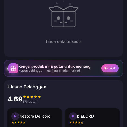
Tiada data tersedia
Kongsi produk ini & putar untuk menang
Putar
Kupon sehingga — ganjaran harian terhad
Ulasan Pelanggan
★
★
★
★
★
4.69
875 ulasan
Nestore Del coro
þ ELORD
N
Þ
★
★
★
★
☆
★
★
★
★
☆