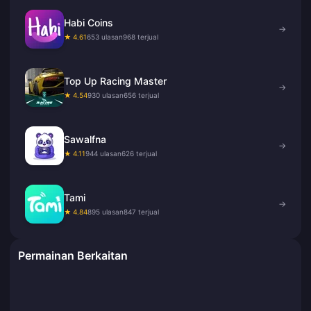
Habi Coins
→
★ 4.61
653 ulasan
968 terjual
Top Up Racing Master
→
★ 4.54
930 ulasan
656 terjual
Sawalfna
→
★ 4.11
944 ulasan
626 terjual
Tami
→
★ 4.84
895 ulasan
847 terjual
Permainan Berkaitan