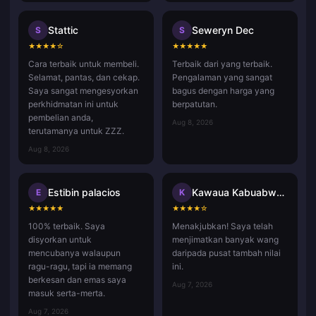
Stattic
Seweryn Dec
S
S
★
★
★
★
☆
★
★
★
★
★
Cara terbaik untuk membeli.
Terbaik dari yang terbaik.
Selamat, pantas, dan cekap.
Pengalaman yang sangat
Saya sangat mengesyorkan
bagus dengan harga yang
perkhidmatan ini untuk
berpatutan.
pembelian anda,
Aug 8, 2026
terutamanya untuk ZZZ.
Aug 8, 2026
Estibin palacios
Kawaua Kabuabwai Taatua
E
K
★
★
★
★
★
★
★
★
★
☆
100% terbaik. Saya
Menakjubkan! Saya telah
disyorkan untuk
menjimatkan banyak wang
mencubanya walaupun
daripada pusat tambah nilai
ragu-ragu, tapi ia memang
ini.
berkesan dan emas saya
Aug 7, 2026
masuk serta-merta.
Aug 7, 2026