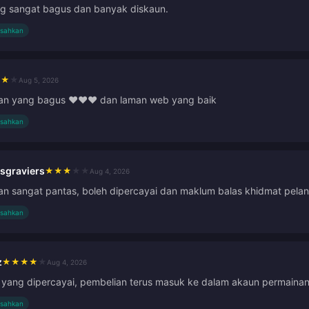
ng sangat bagus dan banyak diskaun.
isahkan
★
★
★
Aug 5, 2026
an yang bagus ❤️❤️❤️ dan laman web yang baik
isahkan
sgraviers
★
★
★
★
★
Aug 4, 2026
an sangat pantas, boleh dipercayai dan maklum balas khidmat pel
isahkan
z
★
★
★
★
★
Aug 4, 2026
yang dipercayai, pembelian terus masuk ke dalam akaun permaina
isahkan