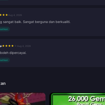
★
★
★
Aug 4, 2026
ng sangat baik. Sangat berguna dan berkualiti.
isahkan
عب
★
★
★
★
★
Aug 4, 2026
boleh dipercayai.
isahkan
tan