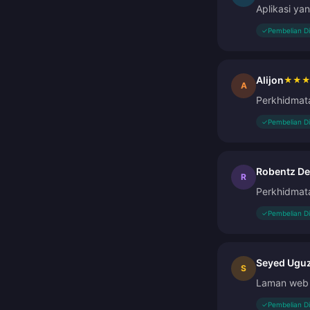
Aplikasi ya
✓
Pembelian D
Alijon
★
★
A
Perkhidmat
✓
Pembelian D
Robentz De
R
Perkhidmat
✓
Pembelian D
Seyed Ugu
S
Laman web 
✓
Pembelian D