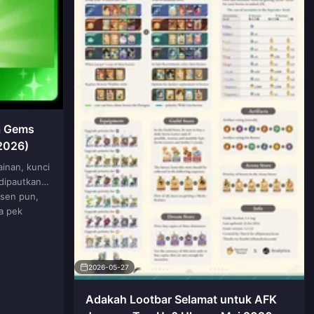
a Gems
2026)
ainan, kunci
 dipautkan
sen pun,
a pek
2026-05-27
Adakah Lootbar Selamat untuk AFK