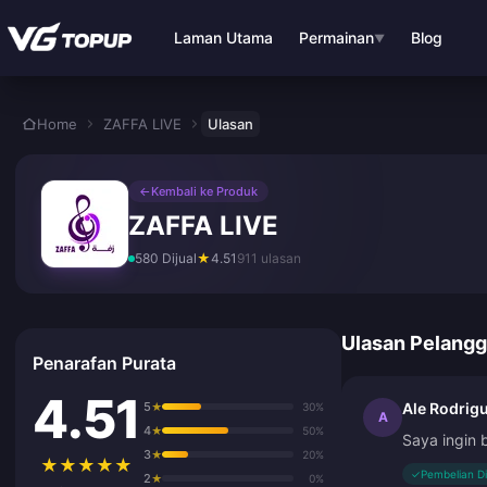
Langkau ke kandungan utama
Laman Utama
Permainan
Blog
▼
Home
ZAFFA LIVE
Ulasan
←
Kembali ke Produk
ZAFFA LIVE
580 Dijual
★
4.51
911 ulasan
Ulasan Pelang
Penarafan Purata
4.51
5
Ale Rodrig
★
30%
A
4
★
50%
Saya ingin 
3
★
20%
★
★
★
★
★
✓
Pembelian D
2
★
0%