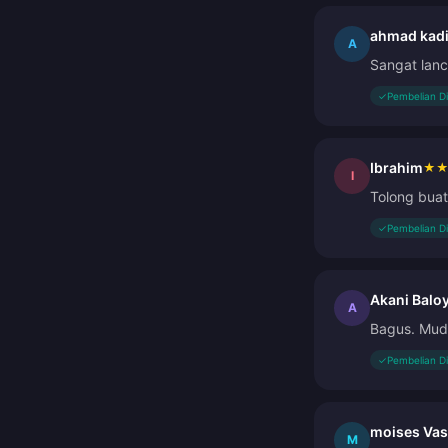
ahmad kad
A
Sangat lanc
✓
Pembelian D
Ibrahim
★
I
Tolong bua
✓
Pembelian D
Akani Baloy
A
Bagus. Mud
✓
Pembelian D
moises Va
M