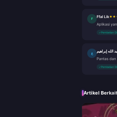
Ffal Lik
★
★
F
Aplikasi ya
✓
Pembelian D
د الله إبراهيم
ع
Pantas dan 
✓
Pembelian D
Artikel Berkai