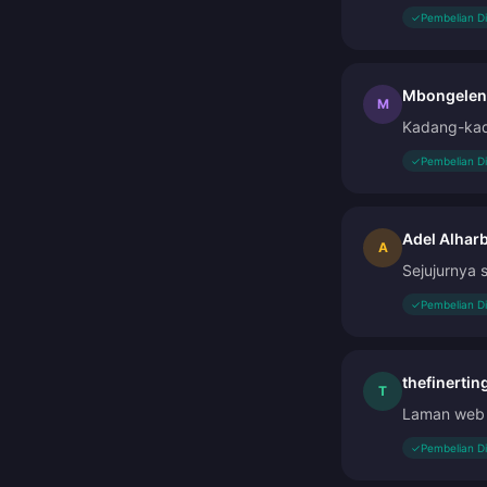
✓
Pembelian D
Mbongelen
M
Kadang-kad
✓
Pembelian D
Adel Alharb
A
Sejujurnya 
✓
Pembelian D
thefinertin
T
Laman web 
✓
Pembelian D