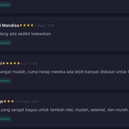
isahkan
i Mandisa
★
★
★
★
★
Aug 6, 2026
ang ada sedikit kelewatan.
isahkan
i
★
★
★
★
★
Aug 5, 2026
sangat mudah, cuma harap mereka ada lebih banyak diskaun untuk 
isahkan
gs
★
★
★
★
★
Aug 5, 2026
yang sangat bagus untuk tambah nilai, mudah, selamat, dan murah
isahkan