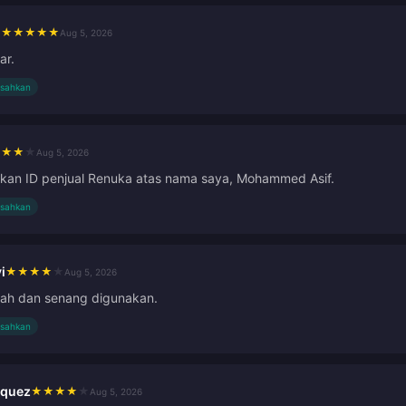
i
★
★
★
★
★
Aug 5, 2026
ar.
isahkan
★
★
★
★
Aug 5, 2026
tkan ID penjual Renuka atas nama saya, Mohammed Asif.
isahkan
i
★
★
★
★
★
Aug 5, 2026
ah dan senang digunakan.
isahkan
squez
★
★
★
★
★
Aug 5, 2026