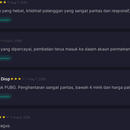
★
★
★
Aug 7, 2026
yang hebat, khidmat pelanggan yang sangat pantas dan responsif, 
isahkan
★
★
Aug 7, 2026
yang dipercayai, pembelian terus masuk ke dalam akaun permaina
isahkan
 Diop
★
★
★
★
★
Aug 7, 2026
uk PUBG. Penghantaran sangat pantas, bawah 4 minit dan harga pal
isahkan
★
★
★
★
Aug 6, 2026
bagus.