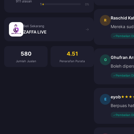
911 ulasan
1
★
0%
Raschid Kaf
Beli Sekarang
R
Beli Sekarang
Mereka suda
→
ZAFFA LIVE
✓
Pembelian D
Ulasan Pelanggan
580
4.51
Ghufran A
G
Jumlah Jualan
Penarafan Purata
Boleh diper
✓
Pembelian D
eyob
★
★
★
E
Berpuas hat
✓
Pembelian D