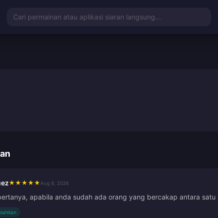
Cari permainan atau aplikasi siaran langsung...
gan
uez
★
★
★
★
★
Aug 8, 2026
bertanya, apabila anda sudah ada orang yang bercakap antara satu 
isahkan