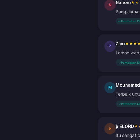
Nahom
★
★
N
Pengalaman 
✓
Pembelian D
Zian
★
★
★
Z
Laman web 
✓
Pembelian D
Mouhamed
M
Terbaik unt
✓
Pembelian D
þ ELORD
★
Þ
Itu sangat 