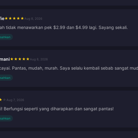
ie
★
★
★
★
★
Aug 8, 2026
h tidak menawarkan pek $2.99 dan $4.99 lagi. Sayang sekali.
isahkan
rmani
★
★
★
★
★
Aug 8, 2026
cayai. Pantas, mudah, murah. Saya selalu kembali sebab sangat mu
isahkan
★
★
Aug 7, 2026
i! Berfungsi seperti yang diharapkan dan sangat pantas!
isahkan