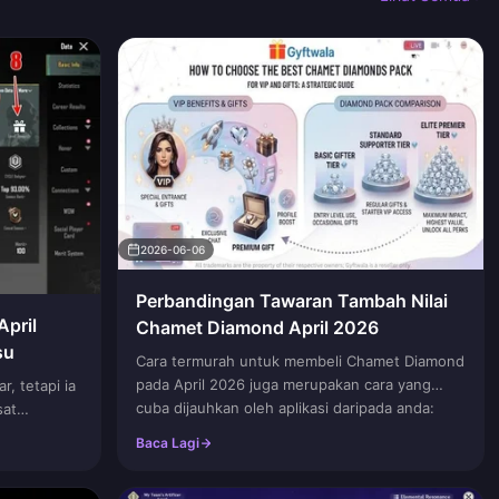
2026-06-06
Perbandingan Tawaran Tambah Nilai
pril
Chamet Diamond April 2026
su
Cara termurah untuk membeli Chamet Diamond
pada April 2026 juga merupakan cara yang
, tetapi ia
cuba dijauhkan oleh aplikasi daripada anda:
sat
saluran web yang disahkan, peringkat terbesar
a ID
Baca Lagi
yang benar-benar akan a...
ar
kosmet...