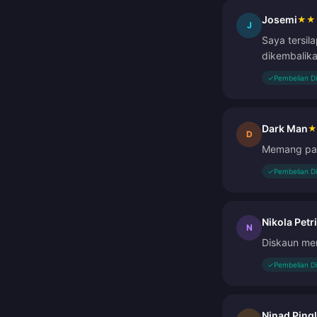
Josemi
★
★
J
Saya tersi
dikembalika
✓
Pembelian D
Dark Man
★
D
Memang pant
✓
Pembelian D
Nikola Petr
N
Diskaun me
✓
Pembelian D
Ninad Ping