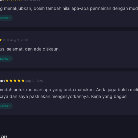
ng menakjubkan, boleh tambah nilai apa-apa permainan dengan mud
isahkan
★
★
★
Aug 3, 2026
s, selamat, dan ada diskaun.
isahkan
Han
★
★
★
★
★
Aug 3, 2026
udah untuk mencari apa yang anda mahukan. Anda juga boleh melih
saya dan saya pasti akan mengesyorkannya. Kerja yang bagus!
isahkan
tan