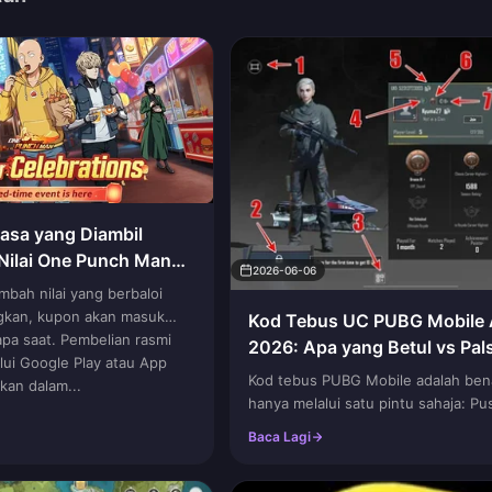
asa yang Diambil
Nilai One Punch Man
2026-06-06
?
bah nilai yang berbaloi
gkan, kupon akan masuk
Kod Tebus UC PUBG Mobile A
pa saat. Pembelian rasmi
2026: Apa yang Betul vs Pal
alui Google Play atau App
Kod tebus PUBG Mobile adalah benar
kan dalam...
hanya melalui satu pintu sahaja: Pu
Penebusan rasmi, yang dikunci pad
Baca Lagi
Karakter anda. Dan sebahagian bes
daripadanya memberikan barangan 