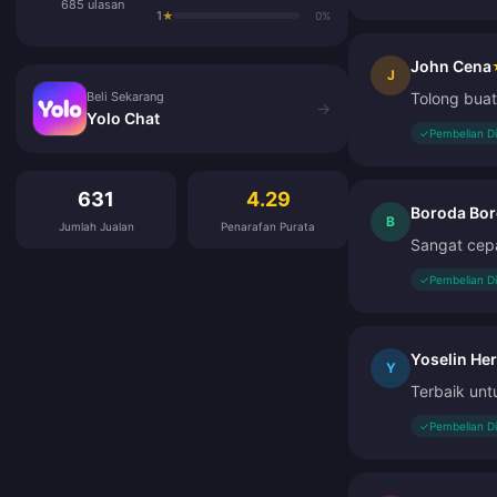
685 ulasan
1
★
0%
John Cena
Beli Sekarang
J
Beli Sekarang
Tolong bua
→
Yolo Chat
✓
Pembelian D
Ulasan Pelanggan
631
4.29
Boroda Bor
B
Jumlah Jualan
Penarafan Purata
Sangat cep
✓
Pembelian D
Yoselin He
Y
Terbaik unt
✓
Pembelian D