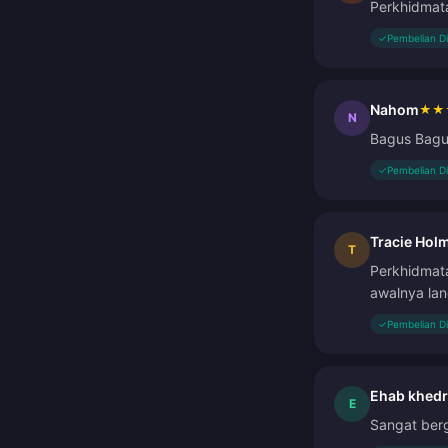
Perkhidmata
✓
Pembelian D
Nahom
★
★
N
Bagus Bagus
✓
Pembelian D
Tracie Hol
T
Perkhidmat
awalnya lan
✓
Pembelian D
Ehab khedr
E
Sangat ber