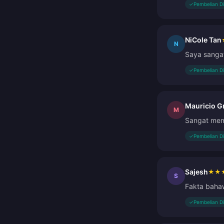
✓
Pembelian D
NiCole Tan
N
Saya sangat
✓
Pembelian D
Mauricio G
M
Sangat me
✓
Pembelian D
Sajesh
★
★
S
Fakta baha
✓
Pembelian D