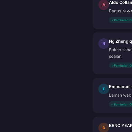
Aldo Collan
A
Bagus ☺️🔥
✓
Pembelian D
Ng Zheng 
N
Bukan saha
soalan.
✓
Pembelian D
Emmanuel
E
Laman web 
✓
Pembelian D
BENO YEA
B