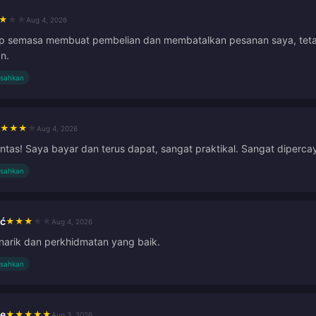
★
★
★
Aug 4, 2026
lap semasa membuat pembelian dan membatalkan pesanan saya, tet
n.
isahkan
★
★
★
★
Aug 4, 2026
as! Saya bayar dan terus dapat, sangat praktikal. Sangat dipercay
isahkan
ić
★
★
★
★
★
Aug 4, 2026
narik dan perkhidmatan yang baik.
isahkan
le
★
★
★
★
★
Aug 3, 2026