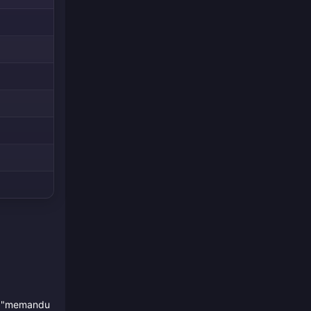
ah "memandu