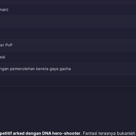
aman)
yer PvP
sa)
ngan pemerolehan kereta gaya gacha
etitif arked dengan DNA hero-shooter
. Fantasi terasnya bukanl