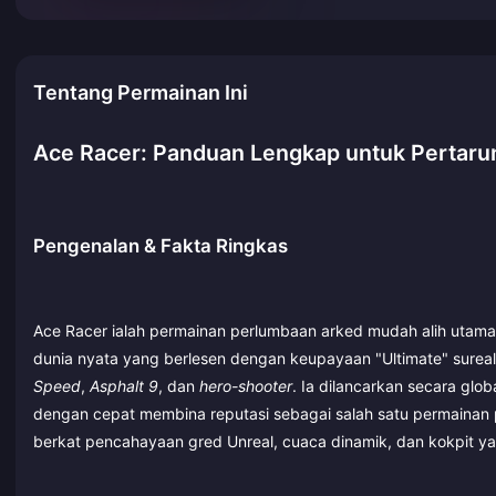
Tentang Permainan Ini
Ace Racer: Panduan Lengkap untuk Pertaru
Pengenalan & Fakta Ringkas
Ace Racer ialah permainan perlumbaan arked mudah alih utam
dunia nyata yang berlesen dengan keupayaan "Ultimate" sure
Speed
,
Asphalt 9
, dan
hero-shooter
. Ia dilancarkan secara glo
dengan cepat membina reputasi sebagai salah satu permainan
berkat pencahayaan gred Unreal, cuaca dinamik, dan kokpit ya