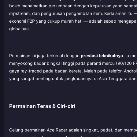
boleh menamatkan perlumbaan dengan keputusan yang sangat 
slipstream, dan pengurusan pengambilan item. Kedalaman it
ekonomi F2P yang cukup murah hati — adalah sebab mengapa 
globalnya.
Permainan ini juga terkenal dengan
prestasi teknikalnya
. Ia m
menyokong kadar bingkai tinggi pada peranti mercu (90/120 
gaya ray-traced pada badan kereta. Malah pada telefon Androi
yang sangat penting untuk jangkauannya di Asia Tenggara dan 
Permainan Teras & Ciri-ciri
Gelung permainan Ace Racer adalah singkat, padat, dan membe