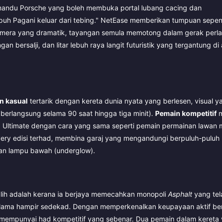
memandu Porsche yang boleh membuka portal lubang cacing dan
uh Pagani keluar dari tebing." NetEase memberikan tumpuan sepe
mera yang dramatik, tayangan semula memotong dalam gerak perlaha
bersalji, dan litar lebuh raya langit futuristik yang tergantung di
n kasual
tertarik dengan kereta dunia nyata yang berlesen, visual y
erlangsung selama 90 saat hingga tiga minit).
Pemain kompetitif
m
 Ultimate dengan cara yang sama seperti pemain permainan lawan 
very edisi terhad, membina garaj yang mengandungi berpuluh-puluh 
dan lampu bawah (underglow).
lih adalah kerana ia berjaya memecahkan monopoli
Asphalt
yang tel
selama hampir sedekad. Dengan memperkenalkan keupayaan aktif be
 mempunyai had kompetitif yang sebenar. Dua pemain dalam kereta