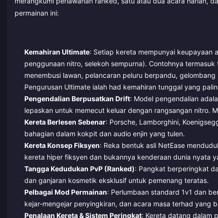
merangkumi perlawanan ranked, satu atau dua acara harian, d
permainan ini:
Kemahiran Ultimate
: Setiap kereta mempunyai keupayaan ak
penggunaan nitro, selekoh sempurna). Contohnya termasuk
menembusi lawan, pelancaran peluru berpandu, gelombang ke
Pengurusan Ultimate ialah had kemahiran tunggal yang pali
Pengendalian Berpusatkan Drift
: Model pengendalian adala
lepaskan untuk memecut keluar dengan rangsangan nitro. Me
Kereta Berlesen Sebenar
: Porsche, Lamborghini, Koenigseg
bahagian dalam kokpit dan audio enjin yang tulen.
Kereta Konsep Fiksyen
: Reka bentuk asli NetEase menduduk
kereta hiper fiksyen dan bukannya kenderaan dunia nyata y
Tangga Kedudukan PvP (Ranked)
: Pangkat berperingkat d
dan ganjaran kosmetik eksklusif untuk pemenang teratas.
Pelbagai Mod Permainan
: Perlumbaan standard 1v1 dan ber
kejar-mengejar penyingkiran, dan acara masa terhad yang ber
Penalaan Kereta & Sistem Peringkat
: Kereta datang dalam p