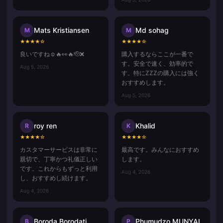
Mats Kristiansen
Md sohag
M
M
★
★
★
★
☆
★
★
★
★
☆
良いですね☺️🔥👀🔥🫡❌
購入するならここが一番で
す。安全で速く、効率的で
Aug 5, 2026
す。特にZZZの購入には強く
おすすめします。
Aug 5, 2026
roy ren
Khalid
R
K
★
★
★
★
☆
★
★
★
★
☆
カスタマーサービスは非常に
最高です。みんなにおすすめ
親切で、丁寧かつ礼儀正しい
します。
です。これからもずっと利用
Aug 4, 2026
し、おすすめし続けます。
Aug 4, 2026
Boroda Borodati
Phumudzo MUNYAI
B
P