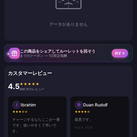
データがありません
この商品をシェアしてルーレットを回そう
回す
までのクーポン — 1日限定報酬
カスタマーレビュー
★
★
★
★
★
4.5
666 件のレビュー
Ibrahim
Duan Rudolf
I
D
★
★
★
☆
☆
★
★
★
★
☆
チャージするならここが一番
最悪です。
です。使いやすくて早いで
Aug 6, 2026
す。