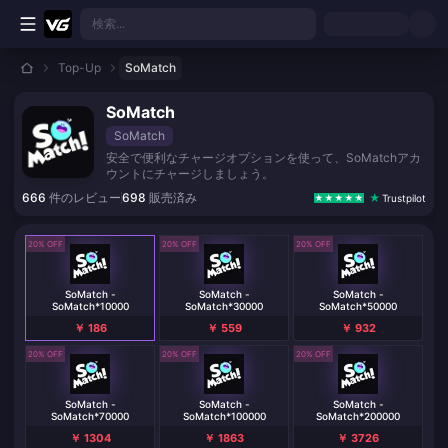
メインコンテンツへスキップ
検索...
Top-Up
SoMatch
SoMatch
SoMatch
安全で便利なチャージオプションを使って、SoMatchアカ
ウントにチャージしましょう。
666
件のレビュー
698
販売済み
Trustpilot
20% OFF
20% OFF
20% OFF
SoMatch -
SoMatch -
SoMatch -
SoMatch*10000
SoMatch*30000
SoMatch*50000
￥ 186
￥ 559
￥ 932
20% OFF
20% OFF
20% OFF
SoMatch -
SoMatch -
SoMatch -
SoMatch*70000
SoMatch*100000
SoMatch*200000
￥ 1304
￥ 1863
￥ 3726