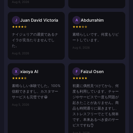
Aug 6, 2026
Juan David Victoria
Abdurrahim
J
A
★
★
★
★
☆
★
★
★
☆
☆
ナイジェリアの通貨であるナ
素晴らしいです。何度もリピ
イラが見当たりませんでし
ートしています。
た。
Aug 6, 2026
Aug 6, 2026
xiaoya AI
Faizul Osen
X
F
★
★
★
★
☆
★
★
★
★
★
素晴らしい体験でした。100%
初夏に偶然見つけてから、何
信頼できますし、カスタマー
度も利用しています。チャー
サービスも完璧です😁
ジやサービスで一度も問題が
起きたことがありません。商
Aug 5, 2026
品も時間通りに届きますし、
ストレスフリーでとても簡単
です。本来あるべき姿のサー
ビスですね👌
Aug 5, 2026