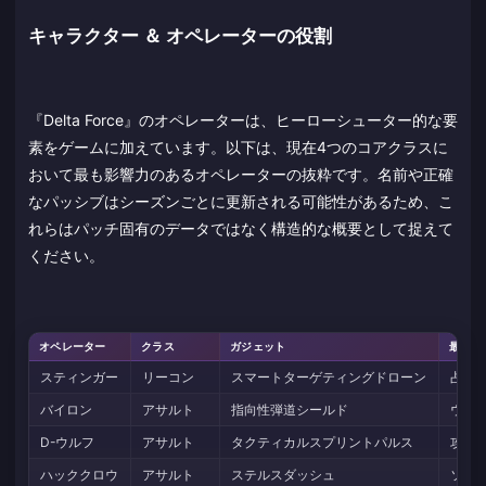
キャラクター ＆ オペレーターの役割
『Delta Force』のオペレーターは、ヒーローシューター的な要
素をゲームに加えています。以下は、現在4つのコアクラスに
おいて最も影響力のあるオペレーターの抜粋です。名前や正確
なパッシブはシーズンごとに更新される可能性があるため、こ
れらはパッチ固有のデータではなく構造的な概要として捉えて
ください。
オペレーター
クラス
ガジェット
最適な
スティンガー
リーコン
スマートターゲティングドローン
占領
バイロン
アサルト
指向性弾道シールド
ウォ
D-ウルフ
アサルト
タクティカルスプリントパルス
攻撃
ハッククロウ
アサルト
ステルスダッシュ
ソロ