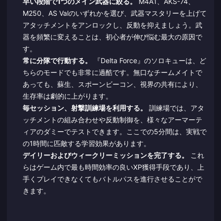
早い段階で1つのメイン武器に絞る。
M4A1、AKS-74、
M250、AS Valのいずれかを選び、武器マスタリーを上げて
アタッチメントをアンロックし、反動を抑えましょう。武
器を頻繁に変えることは、初心者が伸び悩む最大の原因で
す。
常に分隊で行動する。
『Delta Force』のソロキューは、ど
ちらのモードでも非常に過酷です。無口なチームメイトで
あっても、蘇生、スポーンビーコン、視界の共有により、
生存率は劇的に上がります。
毎セッション、射撃訓練場を利用する。
訓練場では、アタ
ッチメントの組み合わせや反動制御を、様々なアーマーテ
ィアのダミーでテストできます。ここでの5分間は、実戦で
の1時間に匹敵する学習効果があります。
デイリーおよびウィークリーミッションを完了する。
これ
らはゲーム内で最も時間効率の良いXP獲得手段であり、上
手くプレイできなくてもバトルパスを進行させることがで
きます。