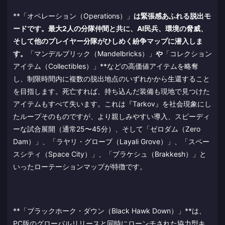
**「オペレーション（Operations）」
は緊張感あふれる脱出モ
ードです。最大2人の分隊仲間と共に、AI民兵、環境の脅威、
そして他のプレイヤー分隊がひしめく紛争マップに潜入しま
す。
「マンデルブリック（Mandelbricks）」
や
「コレクション
アイテム（Collectibles）」**などの高価値アイテムを略奪
し、制限時間内に複数の脱出地点のいずれかから生還すること
を目指します。死亡すれば、持ち込んだ装備も現地で見つけた
アイテムもすべて失います。これは『Tarkov』を社会現象にし
たループそのものですが、より親しみやすい導入、スピーディ
ーな試合展開（通常25〜45分）、そして「ゼロダム（Zero
Dam）」、「ラヤリ・グローブ（Layali Grove）」、「スペー
スシティ（Space City）」、「ブラケシュ（Brakkesh）」と
いったローテーションマップが特徴です。
**「ブラックホーク・ダウン（Black Hawk Down）」**は、
PC版のグローバルリリースと同時にローンチされた協力型キ