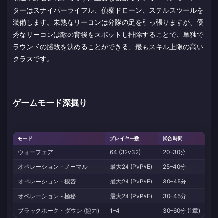
ターはスナイパーライフル、偵察ドローン、ステルスツールを
装備します。未熟なリーコンは分隊の足を引っ張りますが、優
秀なリーコンは敵の背後をスポットし排除することで、単独で
ラウンドの勝敗を決めることができる、最もスキル上限の高い
クラスです。
ゲームモード深掘り
モード
プレイヤー数
試合時間
死
ウォーフェア
64 (32v32)
20–30分
い
オペレーション - ノーマル
最大24 (PvPvE)
25–40分
は
オペレーション - 機密
最大24 (PvPvE)
30–45分
は
オペレーション - 極秘
最大24 (PvPvE)
30–45分
は
ブラックホーク・ダウン (協力)
1–4
30–60分 (1章)
い