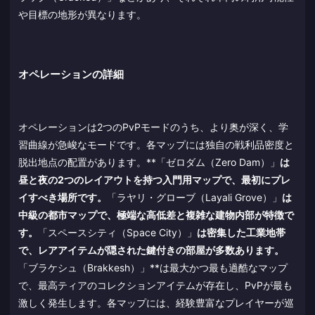
や目標の地形が異なります。
オペレーションの詳細
オペレーションは2つのPvPモードのうち、より奥が深く、学
習曲線が急峻なモードです。各マップには独自の戦利品密度と
脱出地点の配置があります。**「ゼロダム（Zero Dam）」
は
昼と夜の2つのレイアウトを持つ入門用マップで、最初にプレ
イすべき場所です。
「ラヤリ・グローブ（Layali Grove）」
は
中級の都市マップで、極端な高低差と複雑な建物内部が特徴で
す。
「スペースシティ（Space City）」
は密集した工業地帯
で、レアアイテムが隠された鍵付きの部屋が多数あります。
「ブラケシュ（Brakkesh）」**は最大かつ最も過酷なマップ
で、最高ティアのコレクションアイテムが存在し、PvPが最も
激しく発生します。各マップには、経験豊富なプレイヤーが巡