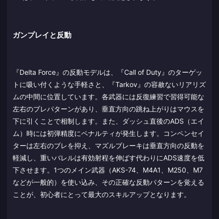
ガンプレイと反動
『Delta Force』の反動モデルは、『Call of Duty』のターゲッ
トに吸い付くような手軽さと、『Tarkov』の容赦ないリアリズ
ムの中間に位置しています。各武器には反復練習で習得可能な
左右のブレパターンがあり、垂直方向の跳ね上がりはマウスを
下に引くことで相制します。また、ダッシュ直後のADS（エイ
ム）時には初弾精度にペナルティが発生します。コンペンセイ
ターは左右のブレを抑え、マズルブレーキは垂直方向の反動を
軽減し、重いバレルは有効射程を伸ばす代わりにADS速度を低
下させます。1つのメイン武器（AKS-74、M4A1、M250、M7
などが一般的）を使い込み、その正確な反動パターンを覚える
ことが、初心者にとって最大のスキルアップとなります。