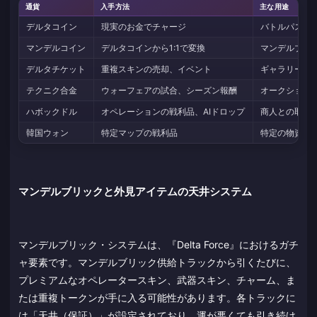
通貨
入手方法
主な用途
デルタコイン
現実のお金でチャージ
バトルパス、
マンデルコイン
デルタコインから1:1で変換
マンデルブリ
デルタチケット
重複スキンの売却、イベント
ギャラリーか
テクニク合金
ウォーフェアの試合、シーズン報酬
オークション
ハボックドル
オペレーションの戦利品、AIドロップ
商人との取引
韓国ウォン
特定マップの戦利品
特定の物資交
マンデルブリックと外見アイテムの天井システム
マンデルブリック・システムは、『Delta Force』におけるガチ
ャ要素です。マンデルブリック供給トラックから引くたびに、
プレミアムなオペレータースキン、武器スキン、チャーム、ま
たは重複トークンが手に入る可能性があります。各トラックに
は「天井（保証）」が設定されており、運が悪くても引き続け