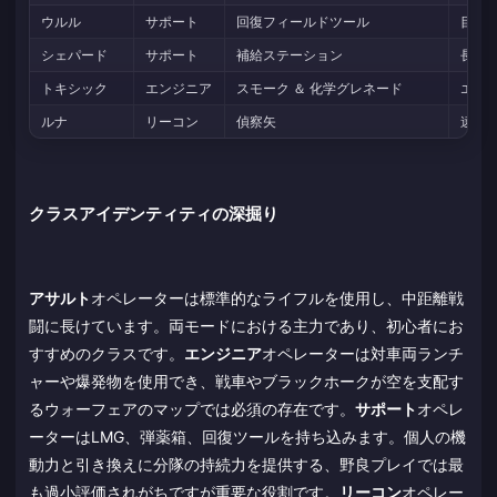
ウルル
サポート
回復フィールドツール
目標
シェパード
サポート
補給ステーション
長時
トキシック
エンジニア
スモーク ＆ 化学グレネード
エリ
ルナ
リーコン
偵察矢
遠距
クラスアイデンティティの深掘り
アサルト
オペレーターは標準的なライフルを使用し、中距離戦
闘に長けています。両モードにおける主力であり、初心者にお
すすめのクラスです。
エンジニア
オペレーターは対車両ランチ
ャーや爆発物を使用でき、戦車やブラックホークが空を支配す
るウォーフェアのマップでは必須の存在です。
サポート
オペレ
ーターはLMG、弾薬箱、回復ツールを持ち込みます。個人の機
動力と引き換えに分隊の持続力を提供する、野良プレイでは最
も過小評価されがちですが重要な役割です。
リーコン
オペレー