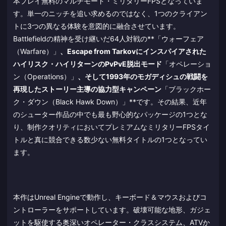
本プレイ無料のマルチモード・ミリタリーFPSとなっていま
す。単一のニッチを追い求めるのではなく、1つのクライアン
トに3つの異なる体験を意図的に融合させています。
Battlefieldの精神を受け継いだ64人対戦の**「ウォーフェア
（Warfare）」
、Escape from Tarkovにインスパイアされた
ハイリスク・ハイリターンのPvPvE脱出モード
「オペレーショ
ン（Operations）」
、そして1993年のモガディシュの戦闘を
再現したストーリー主導の協力型キャンペーン
「ブラックホー
ク・ダウン（Black Hawk Down）」**です。その結果、近年
のシューター作品の中でも最も野心的なパッケージの1つとな
り、制作クオリティにおいてプレミアムなミリタリーFPSタイ
トルと真に競合できる数少ない無料タイトルの1つとなってい
ます。
本作はUnreal Engineで動作し、キーボード＆マウスおよびコ
ントローラーをサポートしています。破壊可能な地形、ガジェ
ットを駆使する奥深いオペレーター・クラスシステム、ATVか