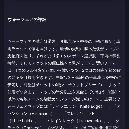
ウォーフェアの詳細
ウォーフェアの試合は通常、各拠点から中央の目標に向かう車
両ラッシュで幕を開けます。最初の交戦に勝った側がマップの
支配権を握り、それがより多くのスポーン選択肢、車両の稼働
時間、そしてチケットの優位性へと繋がります。賢いチーム
は、1つのフル分隊で正面から戦いつつ、2つ目の分隊で敵の背
後にある目標を突きます。中盤は2〜3箇所の争奪地点を中心に
安定し、終盤はチケットの減少（チケットブリード）によって
決着がつきます。マップの半分以上を支配していれば、戦闘中
以外でも敵チームの増援カウンターが減り続けます。主要なウ
ォーフェアマップには「ナイフエッジ（Knife Edge）」、「ア
センション（Ascension）」、「スレッショルド
（Threshold）」、「トレインレック（Trainwreck）」、「ク
ラック（Cracked）」などがあり、それぞれ車両の利用可能性