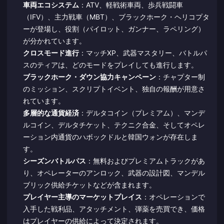
車両エコシステム
：ATV、軽戦術車両、歩兵戦闘車
（IFV）、主力戦車（MBT）、ブラックホーク・ヘリコプタ
ーが登場し、役割（パイロット、ガンナー、ラペリング）
が分かれています。
クロスモード進行
：マッチXP、武器マスタリー、バトルパ
スのティアは、どのモードをプレイしても進行します。
ブラックホーク・ダウン協力キャンペーン
：チャプター制
のミッション、スクリプトイベント、独自の報酬が用意さ
れています。
多層的な通貨経済
：デルタコイン（プレミアム）、マンデ
ルコイン、デルタチケット、テクニク合金、そしてオペレ
ーション内通貨のハボックドルと韓国ウォンが存在しま
す。
シーズンバトルパス
：無料およびプレミアムトラックがあ
り、オペレーターのアンロック、武器の設計図、マンデル
ブリック供給チケットなどが含まれます。
プレイヤー主導のマーケットプレイス
：オペレーションで
入手した戦利品、アタッチメント、弾薬を売買でき、価格
はプレイヤーの供給によって決定されます。