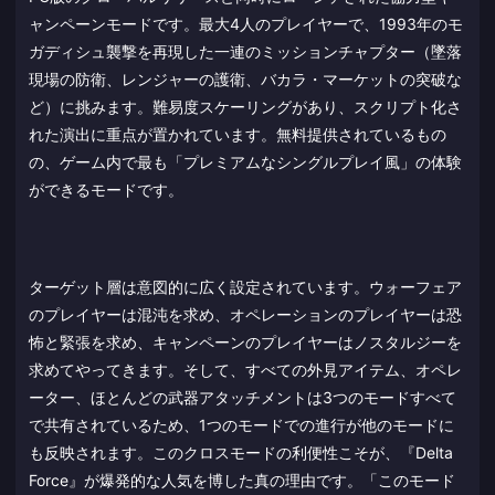
ャンペーンモードです。最大4人のプレイヤーで、1993年のモ
ガディシュ襲撃を再現した一連のミッションチャプター（墜落
現場の防衛、レンジャーの護衛、バカラ・マーケットの突破な
ど）に挑みます。難易度スケーリングがあり、スクリプト化さ
れた演出に重点が置かれています。無料提供されているもの
の、ゲーム内で最も「プレミアムなシングルプレイ風」の体験
ができるモードです。
ターゲット層は意図的に広く設定されています。ウォーフェア
のプレイヤーは混沌を求め、オペレーションのプレイヤーは恐
怖と緊張を求め、キャンペーンのプレイヤーはノスタルジーを
求めてやってきます。そして、すべての外見アイテム、オペレ
ーター、ほとんどの武器アタッチメントは3つのモードすべて
で共有されているため、1つのモードでの進行が他のモードに
も反映されます。このクロスモードの利便性こそが、『Delta
Force』が爆発的な人気を博した真の理由です。「このモード