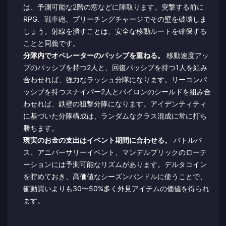
は、予測可能な2階の窓などに陣取ります。突撃する前に
RPG、戦車砲、ブリーチングチャージでその壁を破壊しま
しょう。射線を潰すことは、安全な移動ルートを確保する
ことと同義です。
分隊内でオペレーターのパッシブを重ねる。
移動速度アッ
プのパッシブを持つ2人と、回復パッシブを持つ1人を組み
合わせれば、強力なラッシュ分隊になります。リーコンパ
ッシブを持つスナイパー2人とバイロンのシールドを組み合
わせれば、鉄壁の狙撃分隊になります。アイデンティティ
に基づいた分隊構成は、ランダムなクラス混成に常に打ち
勝ちます。
現実のお金の支出はイベント期間に合わせる。
バトルパ
ス、アニバーサリーイベント、マンデルブリックのローテ
ーションには予測可能なリズムがあります。デルタコイン
を貯めておき、高価値なシーズンバンドルに使うことで、
衝動買いよりも30〜50%多く外見アイテムの価値を得られ
ます。