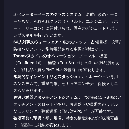
オペレーターベースのクラスシステム
：名前付きのヒーロ
ーたちが、それぞれクラス（アサルト、エンジニア、サポ
ート、リーコン）に紐付けられ、固有のガジェットとパッ
シブスキルを持っています。
64人対戦のウォーフェア
：広大なマップ、占領目標、攻撃/
防衛バリアント、常時展開される車両が特徴です。
Tarkovスタイルのオペレーション
：ノーマル、機密
（Confidential）、極秘（Top Secret）の3つの難易度があ
り、戦利品の質やPMC AIの殺傷能力が変化します。
永続的なインベントリとスタッシュ
：オペレーション専用
のシステムで、重量制限、セキュアコンテナ、保険メカニ
ズムがあります。
奥深い武器アタッチメントシステム
：1つの銃に5〜8個のア
タッチメントスロットがあり、弾道落下や貫通力のリアル
なモデリング、弾種選択（FMJ対APなど）が可能です。
破壊可能な環境
：壁、足場、特定の構造物などが破壊可能
で、戦闘中に射線が変化します。