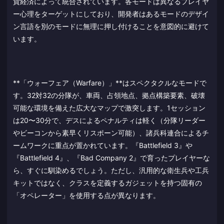
貨経済によって統合されています。各モードは異なるプレイヤ
ー心理をターゲットにしており、開発者はあるモードのデザイ
ン言語を別のモードに無理に押し付けることを意図的に避けて
います。
**「ウォーフェア（Warfare）」**はスペクタクルなモードで
す。32対32の分隊が、車両、占領地点、拠点構築要素、破壊
可能な環境を備えた広大なマップで激突します。1セッション
は20〜30分で、デスによるペナルティは軽く（分隊リーダー
やビーコンから素早くリスポーン可能）、諸兵科連合によるチ
ームワークに重点が置かれています。『Battlefield 3』や
『Battlefield 4』、『Bad Company 2』で育ったプレイヤーな
ら、すぐに馴染めるでしょう。ただし、汎用的な衛生兵や工兵
キットではなく、クラスを定義するガジェットを持つ固有の
「オペレーター」を使用する点が異なります。