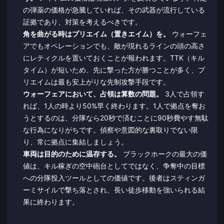
の弾薬の価格が急騰していれば、その武器が流行している
証拠であり、対策を考えるべきです。
角を曲がる時はプリエイム（置きエイム）を。
ウォーフェ
アでもオペレーションでも、敵が現れるラインの頭の高さ
にレティクルを置いておくことが報われます。TTK（キル
タイム）が短いため、先に撃った方が勝つことが多く、プ
リエイムは最も安上がりな先制攻撃手段です。
ウォーフェアにおいて、占領は算数の問題。
3人で占領す
れば、1人の時より50%早く終わります。1人で拠点を奪お
うとするのは、分隊なら20秒で済むことに90秒費やす無駄
な行為になりがちです。偵察や意図的な裏取りでない限
り、常に拠点に集結しましょう。
車両は目的のために温存する。
ブラックホークの最大の価
値は、キル稼ぎの空中砲台としてではなく、争奪中の目標
への分隊投入ツールとしての価値です。後者はスティンガ
ーミサイルで撃ち落とされ、長い徒歩移動を強いられる結
果に終わります。