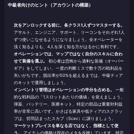
中級者向けのヒント（アカウントの構築）
次をアンロックする前に、各クラス1人ずつマスターする。
アサルト、エンジニア、サポート、リーコンをそれぞれ1人
ずつ使いこなせるようになりましょう。全オペレーターを
浅く知るよりも、4人を深く知る方がはるかに有利です。
オペレーションでは、マップではなく自分のスキルに合わ
せて装備を選ぶ。
初心者は恐怖から過剰な装備（オーバー
ギア）をしてしまい、一度の判断ミスで数十万の戦利品を
失いがちです。脱出率が50%を超えるまでは、中級ティア
のキットで運用しましょう。
インベントリ管理はオペレーションの半分を占める。
一般
的な戦利品の「1スロットあたりの価値」を覚えましょう。
弾薬、バッテリー、医療キット、特定の部品は重量対利益
率が非常に高いです。かさばる家具や低ティアのスクラッ
プは、切羽詰まったスカブ（Scav）に譲りましょう。
マーケットプレイスを単なる店ではなく、指標として使
う。
アイテムの価格は現在のメタを反映しています。特定