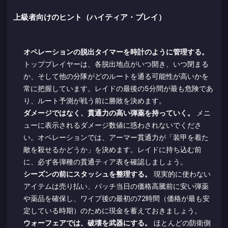
上級者向けのヒント（ハイティア・プレイ）
オペレーションの脱出タイマーを時計のように管理する。
トッププレイヤーは、各脱出地点がいつ開き、いつ閉まる
か、そして他の分隊がどのルートを通る可能性が高いかを
常に把握しています。レイドの最後の5分間が最も危険であ
り、ルート予測が戦う前に勝敗を決めます。
ダメージではなく、貫通力の高い弾薬を持っていく。
メニ
ューに表示されるダメージ数値に惑わされないでくださ
い。オペレーションでは、アーマー貫通力が「装甲を着た
敵を殺せるかどうか」を決めます。レイドに持ち込む前
に、必ず各弾種の貫通ティア表を確認しましょう。
シーズンの前にスタッシュを整理する。
現実的に使わない
アイテムは売り払い、パッチ当日の価格高騰前に安い弾薬
や薬品を確保し、ワイプ後の最初の72時間（価格が最も安
定している時期）のために現金を蓄えておきましょう。
ウォーフェアでは、破壊を武器にする。
ほとんどの防衛側