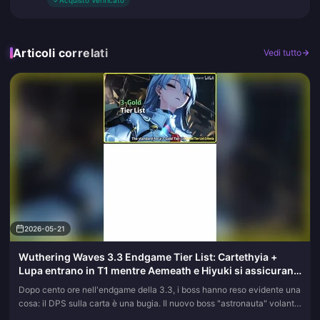
✓
Acquisto Verificato
Articoli correlati
Vedi tutto
2026-05-21
Wuthering Waves 3.3 Endgame Tier List: Cartethyia +
Lupa entrano in T1 mentre Aemeath e Hiyuki si assicurano
il T0
Dopo cento ore nell'endgame della 3.3, i boss hanno reso evidente una
cosa: il DPS sulla carta è una bugia. Il nuovo boss "astronauta" volante
e la macchina "Nucleo della Fornace" più grande contin...