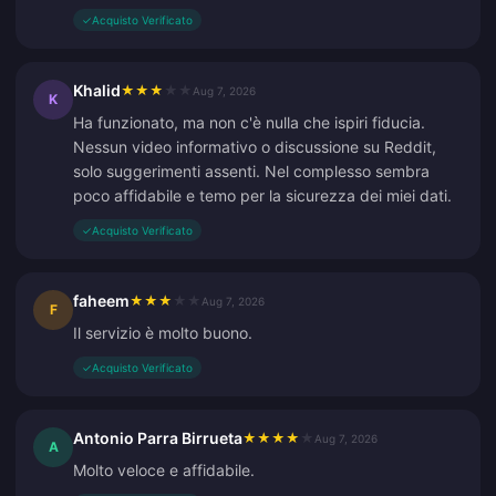
✓
Acquisto Verificato
Khalid
★
★
★
★
★
Aug 7, 2026
K
Ha funzionato, ma non c'è nulla che ispiri fiducia.
Nessun video informativo o discussione su Reddit,
solo suggerimenti assenti. Nel complesso sembra
poco affidabile e temo per la sicurezza dei miei dati.
✓
Acquisto Verificato
faheem
★
★
★
★
★
Aug 7, 2026
F
Il servizio è molto buono.
✓
Acquisto Verificato
Antonio Parra Birrueta
★
★
★
★
★
Aug 7, 2026
A
Molto veloce e affidabile.