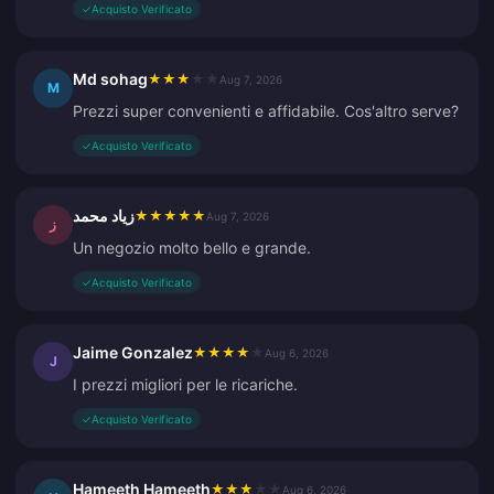
✓
Acquisto Verificato
Md sohag
★
★
★
★
★
Aug 7, 2026
M
Prezzi super convenienti e affidabile. Cos'altro serve?
✓
Acquisto Verificato
زياد محمد
★
★
★
★
★
Aug 7, 2026
ز
Un negozio molto bello e grande.
✓
Acquisto Verificato
Jaime Gonzalez
★
★
★
★
★
Aug 6, 2026
J
I prezzi migliori per le ricariche.
✓
Acquisto Verificato
Hameeth Hameeth
★
★
★
★
★
Aug 6, 2026