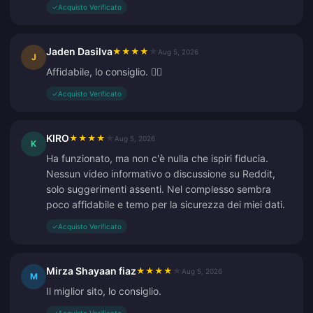
✓
Acquisto Verificato
Jaden Dasilva
★
★
★
★
★
Aug 5, 2026
J
Affidabile, lo consiglio. 👍🏻
✓
Acquisto Verificato
KIRO
★
★
★
★
★
Aug 5, 2026
K
Ha funzionato, ma non c'è nulla che ispiri fiducia.
Nessun video informativo o discussione su Reddit,
solo suggerimenti assenti. Nel complesso sembra
poco affidabile e temo per la sicurezza dei miei dati.
✓
Acquisto Verificato
Mirza Shayaan fiaz
★
★
★
★
★
Aug 5, 2026
M
Il miglior sito, lo consiglio.