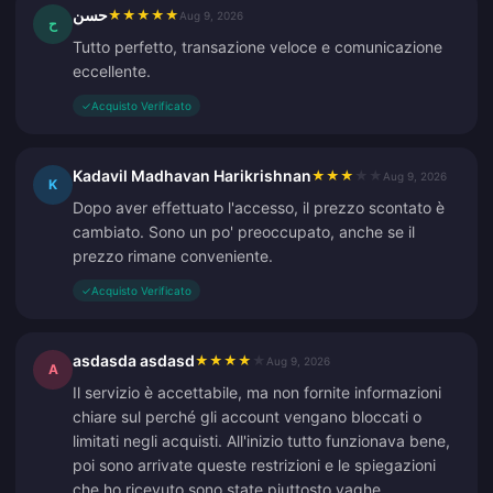
حسن
★
★
★
★
★
Aug 9, 2026
ح
Tutto perfetto, transazione veloce e comunicazione
eccellente.
✓
Acquisto Verificato
Kadavil Madhavan Harikrishnan
★
★
★
★
★
Aug 9, 2026
K
Dopo aver effettuato l'accesso, il prezzo scontato è
cambiato. Sono un po' preoccupato, anche se il
prezzo rimane conveniente.
✓
Acquisto Verificato
asdasda asdasd
★
★
★
★
★
Aug 9, 2026
A
Il servizio è accettabile, ma non fornite informazioni
chiare sul perché gli account vengano bloccati o
limitati negli acquisti. All'inizio tutto funzionava bene,
poi sono arrivate queste restrizioni e le spiegazioni
che ho ricevuto sono state piuttosto vaghe.