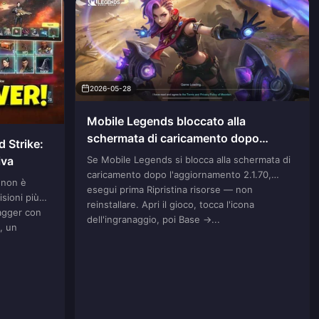
2026-05-28
Mobile Legends bloccato alla
schermata di caricamento dopo
d Strike:
l'aggiornamento 2.1.70? La vera
Se Mobile Legends si blocca alla schermata di
iva
sequenza di ripristino nel 2026
caricamento dopo l'aggiornamento 2.1.70,
 non è
esegui prima Ripristina risorse — non
isioni più
reinstallare. Apri il gioco, tocca l'icona
ragger con
dell'ingranaggio, poi Base →...
, un