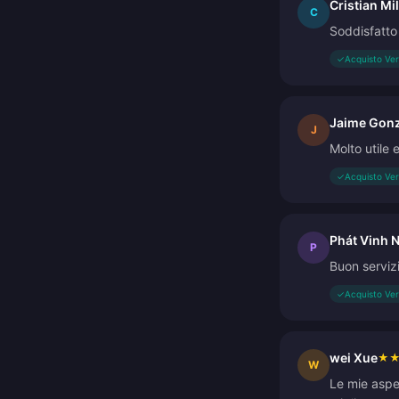
Cristian Mi
C
Soddisfatto 
✓
Acquisto Ver
Jaime Gonz
J
Molto utile 
✓
Acquisto Ver
Phát Vinh 
P
Buon servizi
✓
Acquisto Ver
wei Xue
★
W
Le mie aspe