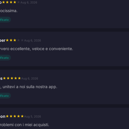
o
★
★
★
★
★
Aug 6, 2026
locissima.
ificato
per
★
★
★
★
★
Aug 6, 2026
vvero eccellente, veloce e conveniente.
ificato
es
★
★
★
★
★
Aug 6, 2026
e, unitevi a noi sulla nostra app.
ificato
son
★
★
★
★
★
Aug 5, 2026
oblemi con i miei acquisti.