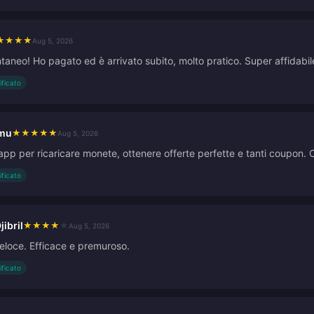
★
★
★
★
Aug 5, 2026
ntaneo! Ho pagato ed è arrivato subito, molto pratico. Super affidabi
ificato
imu
★
★
★
★
★
Aug 5, 2026
app per ricaricare monete, ottenere offerte perfette e tanti coupon. 
ificato
jibril
★
★
★
★
★
Aug 5, 2026
veloce. Efficace e premuroso.
ificato