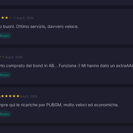
★
★
★
★
★
Aug 6, 2026
o buoni. Ottimo servizio, davvero veloce.
ificato
★
★
Aug 6, 2026
 Ho comprato dei bond in AB... Funziona :) Mi hanno dato un extraAAAA
ificato
n
★
★
★
★
★
Aug 6, 2026
re qui le ricariche per PUBGM, molto veloci ed economiche.
ificato