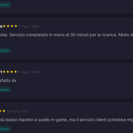
ificato
le
★
★
★
★
★
Aug 5, 2026
ida. Servizio completato in meno di 30 minuti per la ricarica. Molto d
ificato
t
★
★
★
★
★
Aug 5, 2026
sfatto 👍
ificato
★
★
★
Aug 5, 2026
più basso rispetto a quello in-game, ma il servizio clienti potrebbe mig
ificato