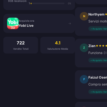
938 recensioni
1
★
0%
Northyem
Acquista ora
N
Acquista ora
Servizi molt
→
Yobi Live
✓
Acquisto Ver
Recensioni dei clienti
722
4.1
Zian
★
★
★
Z
Vendite Totali
Valutazione Media
Funziona :)
✓
Acquisto Ver
Faizul Ose
F
Compro semp
✓
Acquisto Ver