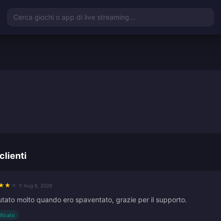
Cerca giochi o app di live streaming...
clienti
★
★
★
★
Aug 6, 2026
utato molto quando ero spaventato, grazie per il supporto.
ificato