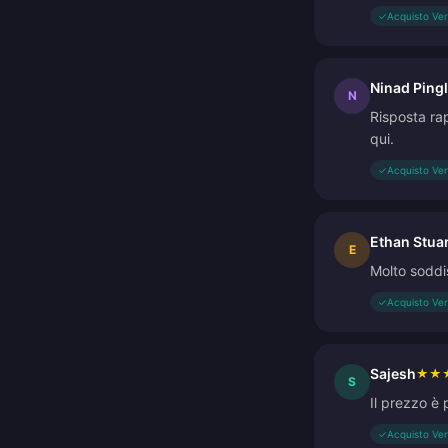
✓
Acquisto Ver
Ninad Ping
N
Risposta rap
qui.
✓
Acquisto Ver
Ethan Stuar
E
Molto soddi
✓
Acquisto Ver
Sajesh
★
★
S
Il prezzo è 
✓
Acquisto Ver