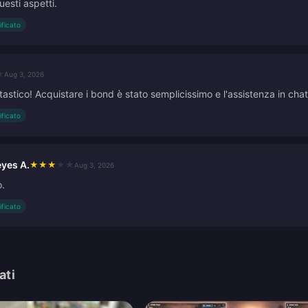
uesti aspetti.
ificato
★
Aug 3, 2026
tastico! Acquistare i bond è stato semplicissimo e l'assistenza in cha
ificato
eyes A.
★
★
★
★
★
Aug 3, 2026
.
ificato
ati