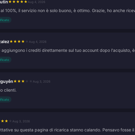
lutin
★
★
★
★
★
Aug 4, 2026
al 100%, il servizio non è solo buono, è ottimo. Grazie, ho anche ric
ificato
alez
★
★
★
★
★
Aug 4, 2026
e aggiungono i crediti direttamente sul tuo account dopo l'acquisto, è
ificato
Nguyễn
★
★
★
★
★
Aug 3, 2026
o clienti.
ificato
★
★
★
★
Aug 3, 2026
ttative su questa pagina di ricarica stanno calando. Pensavo fosse il