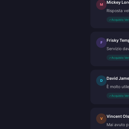
Mickey Lor
M
Risposta ve
✓
Acquisto Ver
Frisky Tem
F
Servizio da
✓
Acquisto Ver
David Jam
D
È molto util
✓
Acquisto Ver
Vincent Ol
V
Mai avuto pr