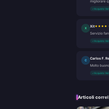
migliorare q
✓
Acquisto Ver
Xit
★
★
★
★
X
Servizio fan
✓
Acquisto Ver
Carlos F. R
C
Molto buono
✓
Acquisto Ver
Articoli correl