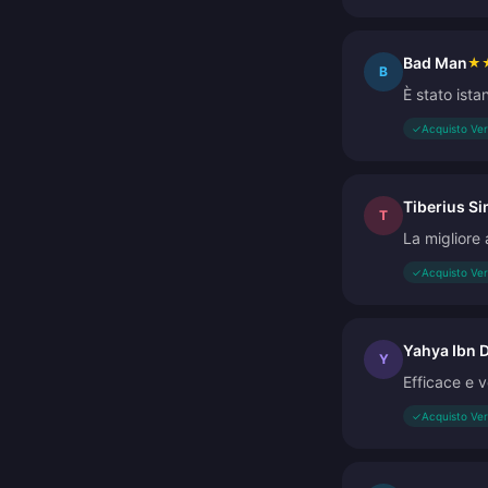
Bad Man
★
B
È stato ista
✓
Acquisto Ver
Tiberius S
T
La migliore 
✓
Acquisto Ver
Yahya Ibn D
Y
Efficace e 
✓
Acquisto Ver