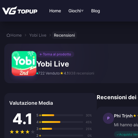
Vai al contenuto principale
Home
Giochi
Blog
▼
Home
Yobi Live
Recensioni
←
Torna al prodotto
Yobi Live
722 Venduto
★
4.1
938 recensioni
Recensioni dei 
Valutazione Media
4.1
5
Phi Trịnh
★
30%
★
P
4
★
45%
Mi hanno ai
3
★
25%
★
★
★
★
★
✓
Acquisto Ver
2
★
0%