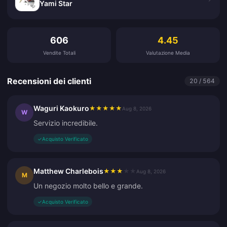
Yami Star
Recensioni dei clienti
606
4.45
Vendite Totali
Valutazione Media
Recensioni dei clienti
20 / 564
Waguri Kaokuro
★
★
★
★
★
Aug 8, 2026
W
Servizio incredibile.
✓
Acquisto Verificato
Matthew Charlebois
★
★
★
★
★
Aug 8, 2026
M
Un negozio molto bello e grande.
✓
Acquisto Verificato