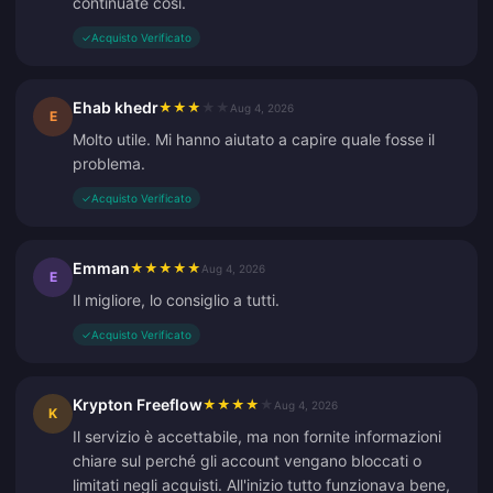
continuate così.
✓
Acquisto Verificato
Ehab khedr
★
★
★
★
★
Aug 4, 2026
E
Molto utile. Mi hanno aiutato a capire quale fosse il
problema.
✓
Acquisto Verificato
Emman
★
★
★
★
★
Aug 4, 2026
E
Il migliore, lo consiglio a tutti.
✓
Acquisto Verificato
Krypton Freeflow
★
★
★
★
★
Aug 4, 2026
K
Il servizio è accettabile, ma non fornite informazioni
chiare sul perché gli account vengano bloccati o
limitati negli acquisti. All'inizio tutto funzionava bene,