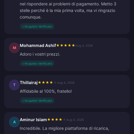
nel rispondere ai problemi di pagamento. Metto 3
stelle perché è la mia prima volta, ma vi ringrazio
comunque.
✓
Acquisto Verificato
Mohammad Ashif
★
★
★
★
★
Aug 4, 2026
M
Adoro i vostri prezzi.
✓
Acquisto Verificato
Thillairaj
★
★
★
★
★
Aug 4, 2026
T
Affidabile al 100%, fratello!
✓
Acquisto Verificato
Aminur Islam
★
★
★
★
★
Aug 4, 2026
A
Incredibile. La migliore piattaforma di ricarica,