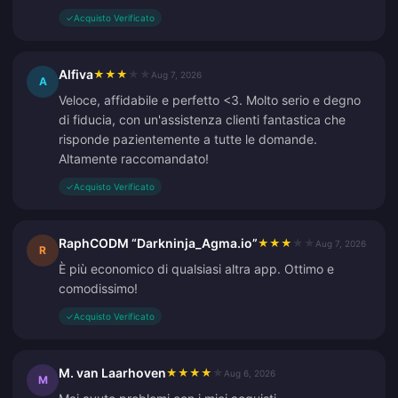
✓
Acquisto Verificato
Alfiva
★
★
★
★
★
Aug 7, 2026
A
Veloce, affidabile e perfetto <3. Molto serio e degno
di fiducia, con un'assistenza clienti fantastica che
risponde pazientemente a tutte le domande.
Altamente raccomandato!
✓
Acquisto Verificato
RaphCODM “Darkninja_Agma.io”
★
★
★
★
★
Aug 7, 2026
R
È più economico di qualsiasi altra app. Ottimo e
comodissimo!
✓
Acquisto Verificato
M. van Laarhoven
★
★
★
★
★
Aug 6, 2026
M