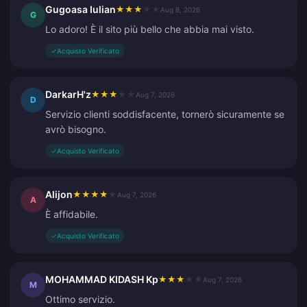
Gugoasa Iulian
★
★
★
★
★
Aug 8, 2026
G
Lo adoro! È il sito più bello che abbia mai visto.
✓
Acquisto Verificato
DarkarH'z
★
★
★
★
★
Aug 7, 2026
D
Servizio clienti soddisfacente, tornerò sicuramente se
avrò bisogno.
✓
Acquisto Verificato
Alijon
★
★
★
★
★
Aug 7, 2026
A
È affidabile.
✓
Acquisto Verificato
MOHAMMAD KIDASH Kp
★
★
★
★
★
Aug 7, 2026
M
Ottimo servizio.