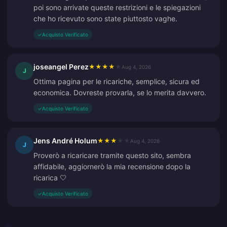
poi sono arrivate queste restrizioni e le spiegazioni
che ho ricevuto sono state piuttosto vaghe.
✓
Acquisto Verificato
joseangel Perez
★
★
★
★
★
Aug 4, 2026
J
Ottima pagina per le ricariche, semplice, sicura ed
economica. Dovreste provarla, se lo merita davvero.
✓
Acquisto Verificato
Jens André Holum
★
★
★
★
★
Aug 4, 2026
J
Proverò a ricaricare tramite questo sito, sembra
affidabile, aggiornerò la mia recensione dopo la
ricarica 🤍
✓
Acquisto Verificato