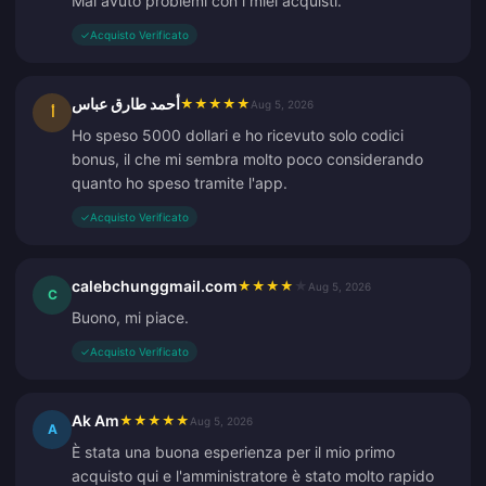
Mai avuto problemi con i miei acquisti.
✓
Acquisto Verificato
أحمد طارق عباس
★
★
★
★
★
Aug 5, 2026
أ
Ho speso 5000 dollari e ho ricevuto solo codici
bonus, il che mi sembra molto poco considerando
quanto ho speso tramite l'app.
✓
Acquisto Verificato
calebchunggmail.com
★
★
★
★
★
Aug 5, 2026
C
Buono, mi piace.
✓
Acquisto Verificato
Ak Am
★
★
★
★
★
Aug 5, 2026
A
È stata una buona esperienza per il mio primo
acquisto qui e l'amministratore è stato molto rapido