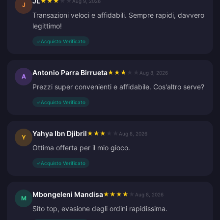
JL
★
★
★
★
★
Aug 9, 2026
J
Transazioni veloci e affidabili. Sempre rapidi, davvero
legittimo!
✓
Acquisto Verificato
Antonio Parra Birrueta
★
★
★
★
★
Aug 8, 2026
A
Prezzi super convenienti e affidabile. Cos'altro serve?
✓
Acquisto Verificato
Yahya Ibn Djibril
★
★
★
★
★
Aug 8, 2026
Y
Ottima offerta per il mio gioco.
✓
Acquisto Verificato
Mbongeleni Mandisa
★
★
★
★
★
Aug 8, 2026
M
Sito top, evasione degli ordini rapidissima.