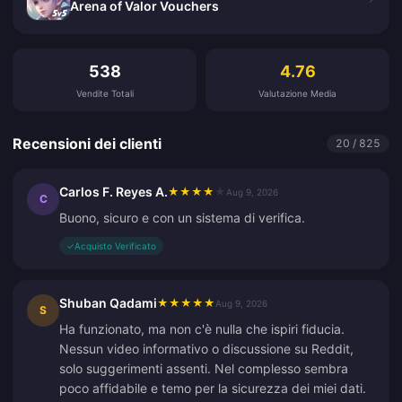
Arena of Valor Vouchers
Recensioni dei clienti
538
4.76
Vendite Totali
Valutazione Media
Recensioni dei clienti
20 / 825
Carlos F. Reyes A.
★
★
★
★
★
Aug 9, 2026
C
Buono, sicuro e con un sistema di verifica.
✓
Acquisto Verificato
Shuban Qadami
★
★
★
★
★
Aug 9, 2026
S
Ha funzionato, ma non c'è nulla che ispiri fiducia.
Nessun video informativo o discussione su Reddit,
solo suggerimenti assenti. Nel complesso sembra
poco affidabile e temo per la sicurezza dei miei dati.