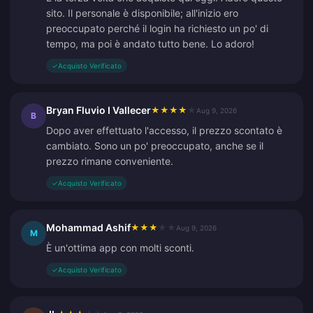
sito. Il personale è disponibile; all'inizio ero
preoccupato perché il login ha richiesto un po' di
tempo, ma poi è andato tutto bene. Lo adoro!
✓
Acquisto Verificato
Bryan Fluvio I Vallecer
★
★
★
★
★
Aug 9, 2026
B
Dopo aver effettuato l'accesso, il prezzo scontato è
cambiato. Sono un po' preoccupato, anche se il
prezzo rimane conveniente.
✓
Acquisto Verificato
Mohammad Ashif
★
★
★
★
★
Aug 9, 2026
M
È un'ottima app con molti sconti.
✓
Acquisto Verificato