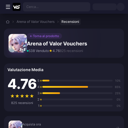
Vai al contenuto principale
Cerca...
Arena of Valor Vouchers
Recensioni
←
Torna al prodotto
Arena of Valor Vouchers
538 Venduto
★
4.76
825 recensioni
Valutazione Media
4.76
5
★
10%
4
★
65%
3
★
25%
★
★
★
★
★
2
★
0%
825 recensioni
1
★
0%
Acquista ora
Acquista ora
→