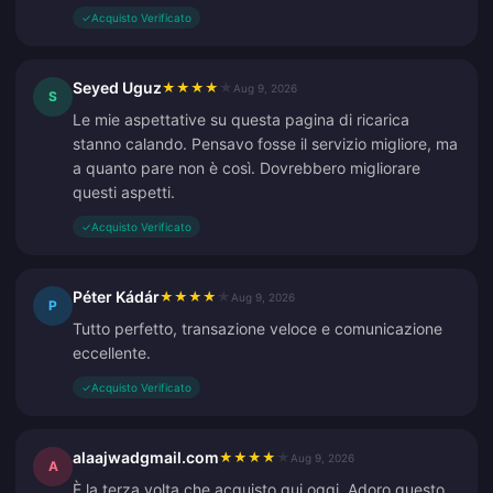
✓
Acquisto Verificato
Seyed Uguz
★
★
★
★
★
Aug 9, 2026
S
Le mie aspettative su questa pagina di ricarica
stanno calando. Pensavo fosse il servizio migliore, ma
a quanto pare non è così. Dovrebbero migliorare
questi aspetti.
✓
Acquisto Verificato
Péter Kádár
★
★
★
★
★
Aug 9, 2026
P
Tutto perfetto, transazione veloce e comunicazione
eccellente.
✓
Acquisto Verificato
alaajwadgmail.com
★
★
★
★
★
Aug 9, 2026
A
È la terza volta che acquisto qui oggi. Adoro questo