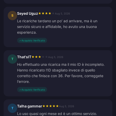
Seyed Uguz
★
★
★
★
★
Aug 5, 2026
S
Le ricariche tardano un po' ad arrivare, ma è un
servizio sicuro e affidabile, ho avuto una buona
esperienza.
✓
Acquisto Verificato
That'sIT
★
★
★
★
★
Aug 5, 2026
T
Ho effettuato una ricarica ma il mio ID è incompleto.
Hanno ricaricato l'ID sbagliato invece di quello
corretto che finisce con 36. Per favore, correggete
l'errore.
✓
Acquisto Verificato
Talha gammer
★
★
★
★
★
Aug 5, 2026
T
Lo uso quasi ogni mese ed è un ottimo servizio.