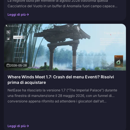
La migliore build per Remielle di agosto 2026 trasforma questa
Cacciatrice del Vuoto in un buffer di Anomalia fuori campo capace
anche di scatenare enormi raffiche di Luminize. Aggiungi questa
Leggi di più
pagina ai preferiti; aggiorneremo le tabelle non appena i suoi dischi,
motori o compagni di squadra subiranno variazioni.
2026-05-28
Where Winds Meet 1.7: Crash del menu Eventi? Risolvi
prima di acquistare
NetEase ha rilasciato la versione 1.7 ("The Imperial Palace") durante
una finestra di manutenzione il 28 maggio 2026, con un funnel di
conversione appena rifornito ad attendere i giocatori dall'alt...
Leggi di più