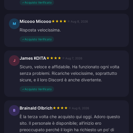
✓
Acquisto Verificato
Micooo Micooo
★
★
★
★
★
Aug 8, 2026
M
Risposta velocissima.
✓
Acquisto Verificato
James KOITA
★
★
★
★
★
Aug 7, 2026
J
Sicuro, veloce e affidabile. Ha funzionato ogni volta
senza problemi. Ricariche velocissime, soprattutto
sicure, e il loro Discord è anche divertente.
✓
Acquisto Verificato
Brainald Olbrich
★
★
★
★
★
Aug 6, 2026
B
È la terza volta che acquisto qui oggi. Adoro questo
sito. Il personale è disponibile; all'inizio ero
preoccupato perché il login ha richiesto un po' di