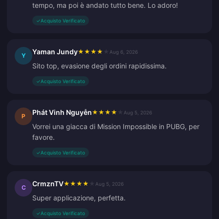
tempo, ma poi è andato tutto bene. Lo adoro!
✓
Acquisto Verificato
Yaman Jundy
★
★
★
★
★
Aug 6, 2026
Y
Sito top, evasione degli ordini rapidissima.
✓
Acquisto Verificato
Phát Vinh Nguyễn
★
★
★
★
★
Aug 5, 2026
P
Vorrei una giacca di Mission Impossible in PUBG, per
favore.
✓
Acquisto Verificato
CrmznTV
★
★
★
★
★
Aug 5, 2026
C
Super applicazione, perfetta.
✓
Acquisto Verificato