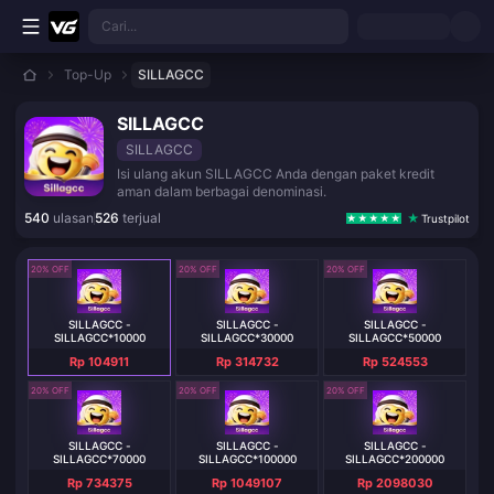
Lewati ke konten utama
Cari...
Top-Up
SILLAGCC
SILLAGCC
SILLAGCC
Isi ulang akun SILLAGCC Anda dengan paket kredit
aman dalam berbagai denominasi.
540
ulasan
526
terjual
Trustpilot
20% OFF
20% OFF
20% OFF
SILLAGCC -
SILLAGCC -
SILLAGCC -
SILLAGCC*10000
SILLAGCC*30000
SILLAGCC*50000
Rp 104911
Rp 314732
Rp 524553
20% OFF
20% OFF
20% OFF
SILLAGCC -
SILLAGCC -
SILLAGCC -
SILLAGCC*70000
SILLAGCC*100000
SILLAGCC*200000
Rp 734375
Rp 1049107
Rp 2098030