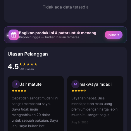
Tidak ada data tersedia
Bagikan produk ini & putar untuk menang
Putar
Kupon hingga — hadiah harian terbatas
Ulasan Pelanggan
★
★
★
★
★
4.5
540 ulasan
Jair matute
makwaya mqadi
J
M
★
★
★
★
☆
★
★
★
★
☆
Cepat dan sangat mudah! Ini
Layanan hebat. Bisa
sangat membantu saya.
mendapatkan mata uang
Saya tidak ingin
premium dengan harga lebih
menghabiskan 20 dolar
murah itu sangat bagus.
untuk sebuah pakaian. Saya
Aug 9, 2026
janji saya bukan bot.