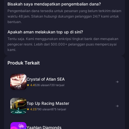
Bisakah saya mendapatkan pengembalian dana?
Pengembalian dana tersedia untuk pesanan yang belum terkirim dalam
waktu 48 jam. Silakan hubungi dukungan pelanggan 24/7 kami untuk
bantuan.
Apakah aman melakukan top up di sini?
Tentu saja. Kami menggunakan enkripsi tingkat bank dan merupakan
pengecer resmi. Lebih dari 500.000+ pelanggan puas mempercayai
kami.
Produk Terkait
Crystal of Atlan SEA
→
★ 4.4
526 ulasan
720 terjual
Top Up Racing Master
→
★ 4.23
790 ulasan
875 terjual
Yaahlan Diamonds