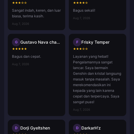
★
★
★
☆
☆
★
★
★
★
☆
Sangat indah, keren, dan luar
Bagus sekali!
biasa, terima kasih.
Aug 7, 2026
Aug 7, 2026
Gustavo Nava chavez
Frisky Temper
G
F
★
★
★
★
★
★
★
★
☆
☆
Bagus dan cepat.
Layanan yang hebat!
Pengalamannya sangat
Aug 7, 2026
lancar. Saya bermain
Genshin dan kristal langsung
masuk tanpa masalah. Saya
merekomendasikan ini
kepada yang lain karena
cepat dan terpercaya. Saya
sangat puas!
Aug 7, 2026
Dorji Gyeltshen
DarkarH'z
D
D