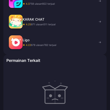
→
★ 4.3
758 ulasan
922 terjual
KARAK CHAT
→
★ 4.25
971 ulasan
511 terjual
Ligo
→
★ 4.22
678 ulasan
782 terjual
Permainan Terkait