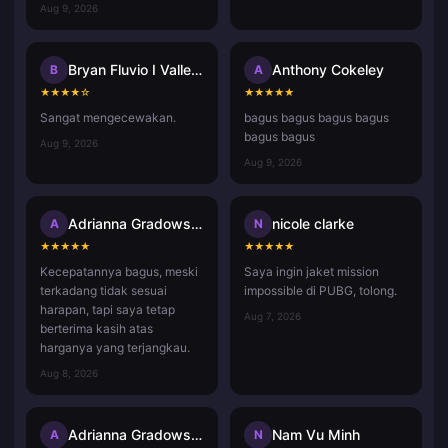
Aug 9, 2026
Bryan Fluvio I Vallecer
Anthony Cokeley
B
A
★
★
★
★
☆
★
★
★
★
★
Sangat mengecewakan.
bagus bagus bagus bagus
bagus bagus
Aug 9, 2026
Aug 9, 2026
Adrianna Gradowska
nicole clarke
A
N
★
★
★
★
★
★
★
★
★
★
Kecepatannya bagus, meski
Saya ingin jaket mission
terkadang tidak sesuai
impossible di PUBG, tolong.
harapan, tapi saya tetap
Aug 7, 2026
berterima kasih atas
harganya yang terjangkau.
Aug 8, 2026
Adrianna Gradowska
Nam Vu Minh
A
N