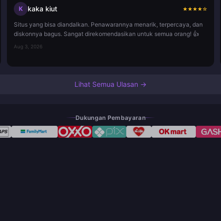
kaka kiut
K
★
★
★
★
☆
Situs yang bisa diandalkan. Penawarannya menarik, terpercaya, dan
diskonnya bagus. Sangat direkomendasikan untuk semua orang! 👍
Aug 3, 2026
Lihat Semua Ulasan →
Dukungan Pembayaran