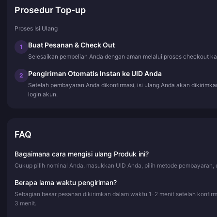
Prosedur Top-up
Proses Isi Ulang
Buat Pesanan & Check Out
1
Selesaikan pembelian Anda dengan aman melalui proses checkout ka
Pengiriman Otomatis Instan ke UID Anda
2
Setelah pembayaran Anda dikonfirmasi, isi ulang Anda akan dikirim
login akun.
FAQ
Bagaimana cara mengisi ulang Produk ini?
Cukup pilih nominal Anda, masukkan UID Anda, pilih metode pembayaran, d
Berapa lama waktu pengiriman?
Sebagian besar pesanan dikirimkan dalam waktu 1-2 menit setelah konfi
3 menit.