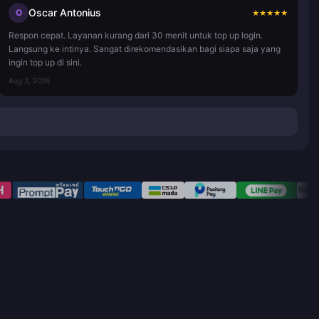
Oscar Antonius
O
★
★
★
★
★
Respon cepat. Layanan kurang dari 30 menit untuk top up login.
Langsung ke intinya. Sangat direkomendasikan bagi siapa saja yang
ingin top up di sini.
Aug 3, 2026