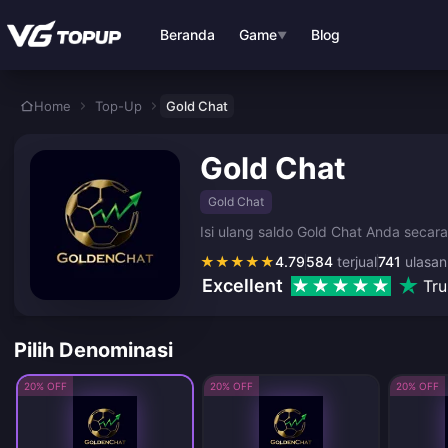
Lewati ke konten utama
Beranda
Game
Blog
▼
Home
Top-Up
Gold Chat
Gold Chat
Gold Chat
Isi ulang saldo Gold Chat Anda secara
★
★
★
★
★
4.79
584
terjual
741
ulasan
Excellent
Tru
Pilih Denominasi
20% OFF
20% OFF
20% OFF