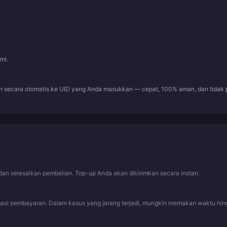
mi.
kan secara otomatis ke UID yang Anda masukkan — cepat, 100% aman, dan tidak 
an selesaikan pembelian. Top-up Anda akan dikirimkan secara instan.
rmasi pembayaran. Dalam kasus yang jarang terjadi, mungkin memakan waktu hi