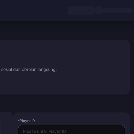
 sosial dan obrolan langsung.
*
Player ID