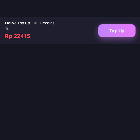
Elelive Top Up - 60 Elecoins
Total
Top Up
Rp 22415
Destinasi terpercaya Anda untuk top up game dan isi ulang aplikasi live.
Pengiriman instan, pembayaran aman, dan harga terbaik dijamin.
IKUTI KAMI
·
·
·
·
Tentang Kami
Hubungi Kami
FAQ
Kebijakan Pengembalian