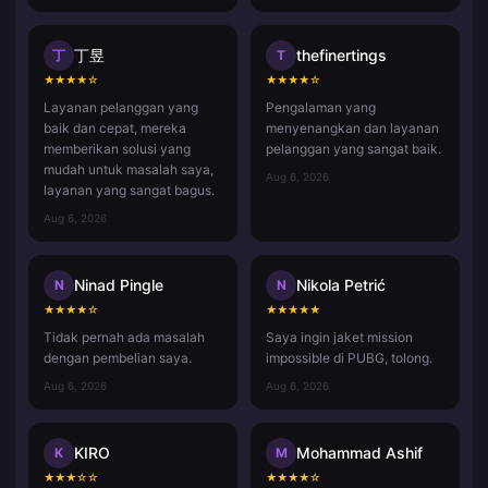
丁昱
thefinertings
丁
T
★
★
★
★
☆
★
★
★
★
☆
Layanan pelanggan yang
Pengalaman yang
baik dan cepat, mereka
menyenangkan dan layanan
memberikan solusi yang
pelanggan yang sangat baik.
mudah untuk masalah saya,
Aug 6, 2026
layanan yang sangat bagus.
Aug 6, 2026
Ninad Pingle
Nikola Petrić
N
N
★
★
★
★
☆
★
★
★
★
★
Tidak pernah ada masalah
Saya ingin jaket mission
dengan pembelian saya.
impossible di PUBG, tolong.
Aug 6, 2026
Aug 6, 2026
KIRO
Mohammad Ashif
K
M
★
★
★
☆
☆
★
★
★
★
☆