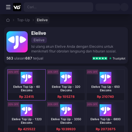
Lewati ke konten utama
Cari...
Top-Up
Elelive
Elelive
Elelive
Isi ulang akun Elelive Anda dengan Elecoins untuk
menikmati fitur obrolan langsung dan hiburan sosial.
563
ulasan
687
terjual
Trustpilot
20% OFF
20% OFF
20% OFF
Elelive Top Up - 60
Elelive Top Up - 320
Elelive Top Up - 650
Elecoins
Elecoins
Elecoins
Rp 22415
Rp 105278
Rp 210740
20% OFF
20% OFF
20% OFF
Elelive Top Up - 1320
Elelive Top Up - 3350
Elelive Top Up - 6800
Elecoins
Elecoins
Elecoins
Rp 425522
Rp 1039920
Rp 2072675