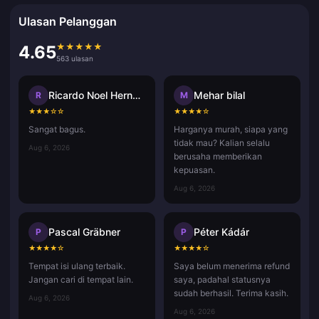
Ulasan Pelanggan
★
★
★
★
★
4.65
563 ulasan
Ricardo Noel Hernandez Rafael
Mehar bilal
R
M
★
★
★
☆
☆
★
★
★
★
☆
Sangat bagus.
Harganya murah, siapa yang
tidak mau? Kalian selalu
Aug 6, 2026
berusaha memberikan
kepuasan.
Aug 6, 2026
Pascal Gräbner
Péter Kádár
P
P
★
★
★
★
☆
★
★
★
★
☆
Tempat isi ulang terbaik.
Saya belum menerima refund
Jangan cari di tempat lain.
saya, padahal statusnya
sudah berhasil. Terima kasih.
Aug 6, 2026
Aug 6, 2026