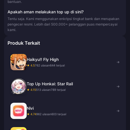
bantuan.
Apakah aman melakukan top up di sini?
Tentu saja. Kami menggunakan enkripsi tingkat bank dan merupakan
pengecer resmi. Lebih dari 500.000+ pelanggan puas mempercayai
kami.
Produk Terkait
Haikyu!! Fly High
→
★ 4.5
762 ulasan
644 terjual
Top Up Honkai: Star Rail
→
★ 4.15
513 ulasan
789 terjual
Nivi
→
★ 4.74
962 ulasan
603 terjual