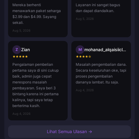
Mereka berhenti
Layanan ini sangat bagus
menawarkan paket seharga
dan dapat diandalkan.
$2.99 dan $4.99. Sayang
Aug 5, 2026
sekali.
Aug 5, 2026
Zian
mohanad_alqaisiicloud.com
Z
M
★
★
★
★
★
★
★
★
★
☆
Pengalaman pembelian
Masalah pengembalian dana.
pertama saya di sini cukup
Secara keseluruhan oke, tapi
baik, admin juga cepat
proses pengembalian
merespons masalah
dananya lambat. Itu saja.
pembayaran. Saya beri 3
Aug 4, 2026
bintang karena ini pertama
kalinya, tapi saya tetap
berterima kasih.
Aug 4, 2026
Lihat Semua Ulasan →