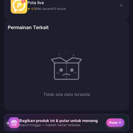
Pota live
→
★ 4.5
996 ulasan
913 terjual
Permainan Terkait
Tidak ada data tersedia
Bagikan produk ini & putar untuk menang
Putar
Kupon hingga — hadiah harian terbatas