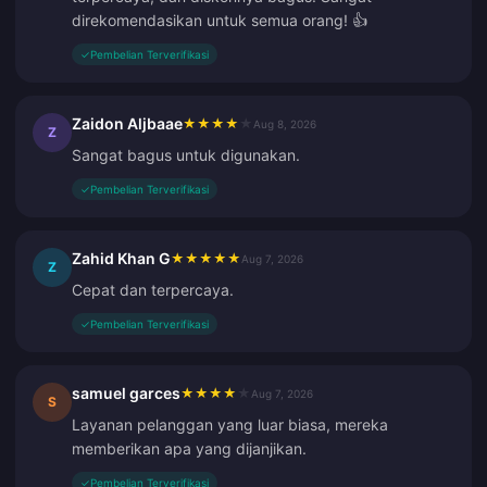
direkomendasikan untuk semua orang! 👍
✓
Pembelian Terverifikasi
Zaidon Aljbaae
★
★
★
★
★
Aug 8, 2026
Z
Sangat bagus untuk digunakan.
✓
Pembelian Terverifikasi
Zahid Khan G
★
★
★
★
★
Aug 7, 2026
Z
Cepat dan terpercaya.
✓
Pembelian Terverifikasi
samuel garces
★
★
★
★
★
Aug 7, 2026
S
Layanan pelanggan yang luar biasa, mereka
memberikan apa yang dijanjikan.
✓
Pembelian Terverifikasi