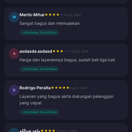
Mertic Mihai
★
★
★
★
★
Aug 6, 2026
M
Sangat bagus dan memuaskan.
✓
Pembelian Terverifikasi
asdasda asdasd
★
★
★
★
★
Aug 6, 2026
A
Harga dan layanannya bagus, sudah beli tiga kali.
✓
Pembelian Terverifikasi
Rodrigo Peralta
★
★
★
★
★
Aug 6, 2026
R
Layanan yang bagus serta dukungan pelanggan
yang cepat.
✓
Pembelian Terverifikasi
ماجد عبدالله
★
★
★
★
★
Aug 5, 2026