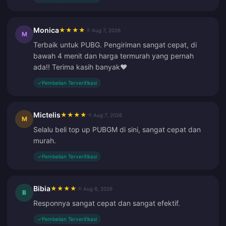
Monica
★
★
★
★
★
Aug 7, 2026
M
Terbaik untuk PUBG. Pengiriman sangat cepat, di
bawah 4 menit dan harga termurah yang pernah
ada!! Terima kasih banyak❤️
✓
Pembelian Terverifikasi
Mictelis
★
★
★
★
★
Aug 7, 2026
M
Selalu beli top up PUBGM di sini, sangat cepat dan
murah.
✓
Pembelian Terverifikasi
Bibia
★
★
★
★
★
Aug 6, 2026
B
Responnya sangat cepat dan sangat efektif.
✓
Pembelian Terverifikasi