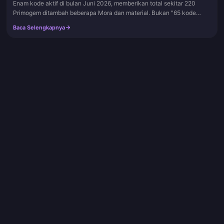
Enam kode aktif di bulan Juni 2026, memberikan total sekitar 220
Primogem ditambah beberapa Mora dan material. Bukan "65 kode
aktif" yang sering dipamerkan oleh beberapa situs. Dua kode terbesar,
Baca Selengkapnya
P...