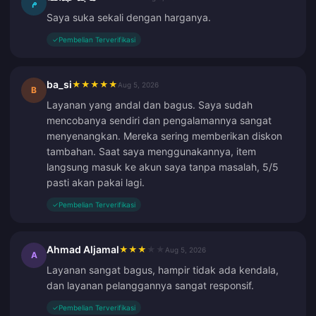
م
Saya suka sekali dengan harganya.
✓
Pembelian Terverifikasi
ba_si
★
★
★
★
★
Aug 5, 2026
B
Layanan yang andal dan bagus. Saya sudah
mencobanya sendiri dan pengalamannya sangat
menyenangkan. Mereka sering memberikan diskon
tambahan. Saat saya menggunakannya, item
langsung masuk ke akun saya tanpa masalah, 5/5
pasti akan pakai lagi.
✓
Pembelian Terverifikasi
Ahmad Aljamal
★
★
★
★
★
Aug 5, 2026
A
Layanan sangat bagus, hampir tidak ada kendala,
dan layanan pelanggannya sangat responsif.
✓
Pembelian Terverifikasi