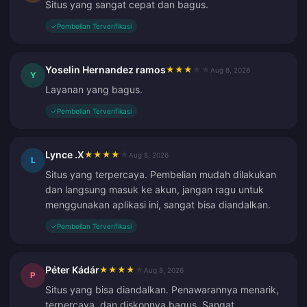
Situs yang sangat cepat dan bagus.
✓
Pembelian Terverifikasi
Yoselin Hernandez ramos
★
★
★
★
★
Aug 8, 2026
Y
Layanan yang bagus.
✓
Pembelian Terverifikasi
Lynce .X
★
★
★
★
★
Aug 8, 2026
L
Situs yang terpercaya. Pembelian mudah dilakukan
dan langsung masuk ke akun, jangan ragu untuk
menggunakan aplikasi ini, sangat bisa diandalkan.
✓
Pembelian Terverifikasi
Péter Kádár
★
★
★
★
★
Aug 8, 2026
P
Situs yang bisa diandalkan. Penawarannya menarik,
terpercaya, dan diskonnya bagus. Sangat