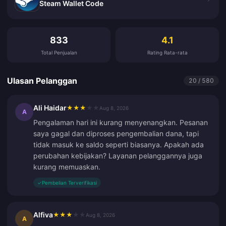
Steam Wallet Code
Ulasan Pelanggan
833
4.1
Total Penjualan
Rating Rata-rata
Ulasan Pelanggan
20 / 580
Ali Haidar
★
★
★
★
★
Aug 8, 2026
A
Pengalaman hari ini kurang menyenangkan. Pesanan
saya gagal dan diproses pengembalian dana, tapi
tidak masuk ke saldo seperti biasanya. Apakah ada
perubahan kebijakan? Layanan pelanggannya juga
kurang memuaskan.
✓
Pembelian Terverifikasi
Alfiva
★
★
★
★
★
Aug 8, 2026
A