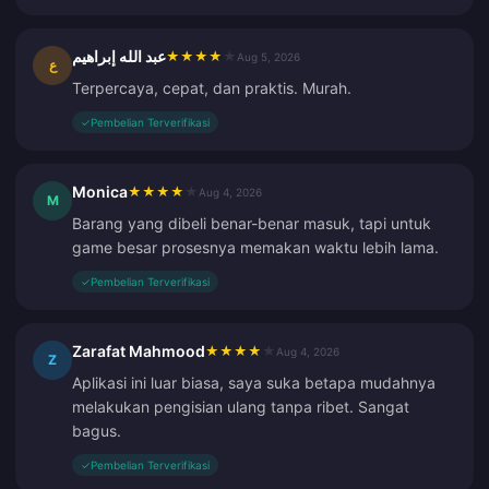
عبد الله إبراهيم
★
★
★
★
★
Aug 5, 2026
ع
Terpercaya, cepat, dan praktis. Murah.
✓
Pembelian Terverifikasi
Monica
★
★
★
★
★
Aug 4, 2026
M
Barang yang dibeli benar-benar masuk, tapi untuk
game besar prosesnya memakan waktu lebih lama.
✓
Pembelian Terverifikasi
Zarafat Mahmood
★
★
★
★
★
Aug 4, 2026
Z
Aplikasi ini luar biasa, saya suka betapa mudahnya
melakukan pengisian ulang tanpa ribet. Sangat
bagus.
✓
Pembelian Terverifikasi