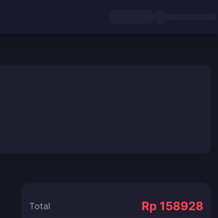
Rp 158928
Total