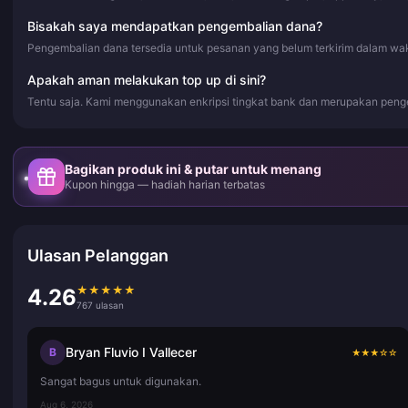
Bisakah saya mendapatkan pengembalian dana?
Pengembalian dana tersedia untuk pesanan yang belum terkirim dalam wa
Apakah aman melakukan top up di sini?
Tentu saja. Kami menggunakan enkripsi tingkat bank dan merupakan peng
Bagikan produk ini & putar untuk menang
Kupon hingga — hadiah harian terbatas
Ulasan Pelanggan
★
★
★
★
★
4.26
767 ulasan
Bryan Fluvio I Vallecer
B
★
★
★
☆
☆
Sangat bagus untuk digunakan.
Aug 6, 2026