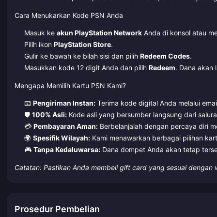
Cara Menukarkan Kode PSN Anda
Masuk ke
akun PlayStation Network
Anda di konsol atau me
Pilih ikon
PlayStation Store
.
Gulir ke bawah ke bilah sisi dan pilih
Redeem Codes
.
Masukkan kode 12 digit Anda dan pilih
Redeem
. Dana akan
Mengapa Memilih Kartu PSN Kami?
📧
Pengiriman Instan:
Terima kode digital Anda melalui emai
🛡️
100% Asli:
Kode asli yang bersumber langsung dari salura
💳
Pembayaran Aman:
Berbelanjalah dengan percaya diri 
🌍
Spesifik Wilayah:
Kami menawarkan berbagai pilihan kartu
🎮
Tanpa Kedaluwarsa:
Dana dompet Anda akan tetap terse
Catatan: Pastikan Anda membeli gift card yang sesuai dengan 
Prosedur Pembelian