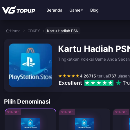
Lewati ke konten utama
Beranda
Game
Blog
▼
Home
CDKEY
Kartu Hadiah PSN
Kartu Hadiah PS
Tingkatkan Koleksi Game Anda Secar
★
★
★
★
★
4.26
715
terjual
767
ulasan
Excellent
Tru
Pilih Denominasi
30% OFF
30% OFF
30% OFF