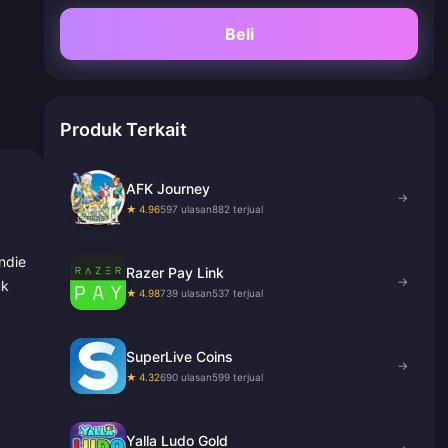
Beli
Produk Terkait
AFK Journey
→
★ 4.96
597 ulasan
882 terjual
ndie
Razer Pay Link
→
uk
★ 4.98
739 ulasan
537 terjual
SuperLive Coins
→
★ 4.32
690 ulasan
599 terjual
Yalla Ludo Gold