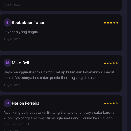
Aug 6, 2026
Boubakeur Tahari
B
★
★
★
☆
☆
Layanan yang bagus.
Aug 6, 2026
Mike Bell
M
★
★
★
★
☆
Saya menggunakannya hampir setiap bulan dan layanannya sangat
hebat. Diskonnya besar dan pembelian langsung diproses.
Aug 5, 2026
Herlon Ferreira
H
★
★
★
★
☆
Awal yang baik buat saya. Bintang 5 untuk kalian, saya suka karena
kuponnya sangat membantu menghemat uang. Terima kasih sudah
membantu kami.
Aug 5, 2026