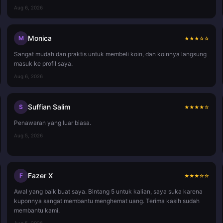
Aug 6, 2026
Monica
M
★
★
★
☆
☆
Sangat mudah dan praktis untuk membeli koin, dan koinnya langsung
masuk ke profil saya.
Aug 6, 2026
Suffian Salim
S
★
★
★
★
☆
Penawaran yang luar biasa.
Aug 5, 2026
Fazer X
F
★
★
★
☆
☆
Awal yang baik buat saya. Bintang 5 untuk kalian, saya suka karena
kuponnya sangat membantu menghemat uang. Terima kasih sudah
membantu kami.
Aug 5, 2026