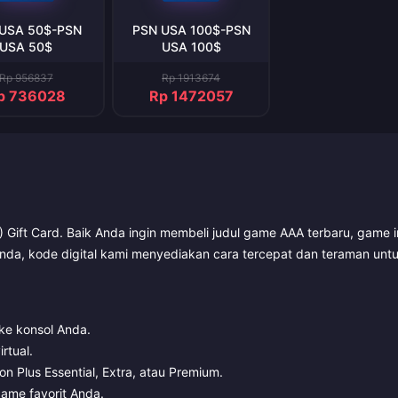
USA 50$-PSN
PSN USA 100$-PSN
USA 50$
USA 100$
Rp 956837
Rp 1913674
p 736028
Rp 1472057
Gift Card. Baik Anda ingin membeli judul game AAA terbaru, game i
nda, kode digital kami menyediakan cara tercepat dan teraman unt
ke konsol Anda.
rtual.
 Plus Essential, Extra, atau Premium.
ame favorit Anda.