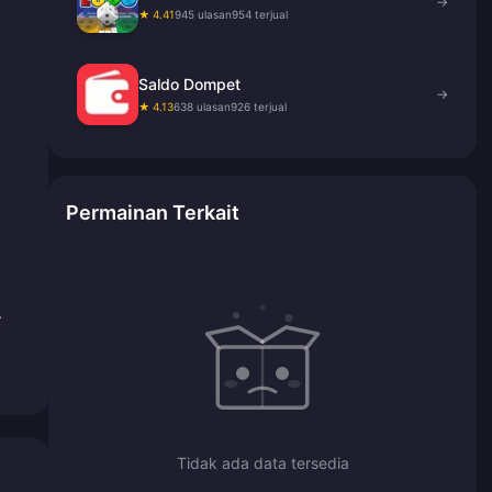
→
★ 4.41
945 ulasan
954 terjual
Saldo Dompet
→
★ 4.13
638 ulasan
926 terjual
Permainan Terkait
.
Tidak ada data tersedia