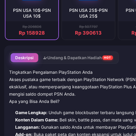
PSN USA 10$-PSN
PSN USA 25$-PSN
PSN 
USA 10$
USA 25$
Rp 206606
Rp 507797
Rp 158928
Rp 390613
R
Deskripsi
Undang & Dapatkan Hadiah
HOT
Tingkatkan Pengalaman PlayStation Anda
Akses pustaka game terbaik dengan PlayStation Network (PSN) 
eksklusif, atau memperpanjang keanggotaan PlayStation Plus A
mengisi saldo dompet PSN Anda.
Apa yang Bisa Anda Beli?
Game Lengkap:
Unduh game blockbuster terbaru langsung 
Konten Dalam Game:
Beli skin, battle pass, dan mata uang vi
Langganan:
Gunakan saldo Anda untuk membayar PlayStation
Add-on:
Buka paket peta dan konten ekspansi untuk judul g