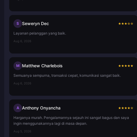
Seweryn Dec
S
★
★
★
☆
☆
Layanan pelanggan yang baik.
Aug 6, 2026
Matthew Charlebois
M
★
★
★
★
★
Semuanya sempurna, transaksi cepat, komunikasi sangat baik.
Aug 6, 2026
Anthony Onyancha
A
★
★
★
★
☆
Harganya murah. Pengalamannya sejauh ini sangat bagus dan saya
ingin menggunakannya lagi di masa depan.
Aug 5, 2026