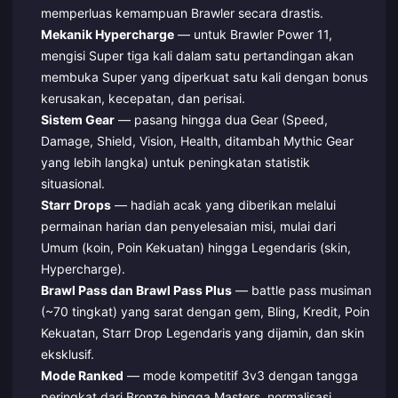
memperluas kemampuan Brawler secara drastis.
Mekanik Hypercharge
— untuk Brawler Power 11,
mengisi Super tiga kali dalam satu pertandingan akan
membuka Super yang diperkuat satu kali dengan bonus
kerusakan, kecepatan, dan perisai.
Sistem Gear
— pasang hingga dua Gear (Speed,
Damage, Shield, Vision, Health, ditambah Mythic Gear
yang lebih langka) untuk peningkatan statistik
situasional.
Starr Drops
— hadiah acak yang diberikan melalui
permainan harian dan penyelesaian misi, mulai dari
Umum (koin, Poin Kekuatan) hingga Legendaris (skin,
Hypercharge).
Brawl Pass dan Brawl Pass Plus
— battle pass musiman
(~70 tingkat) yang sarat dengan gem, Bling, Kredit, Poin
Kekuatan, Starr Drop Legendaris yang dijamin, dan skin
eksklusif.
Mode Ranked
— mode kompetitif 3v3 dengan tangga
peringkat dari Bronze hingga Masters, normalisasi