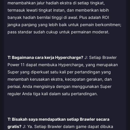
menambahkan jalur hadiah ekstra di setiap tingkat,
termasuk lewati tingkat instan, dan memberikan lebih
banyak hadiah bernilai tinggi di awal. Plus adalah ROI
jangka panjang yang lebih baik untuk pemain berkomitmen;
pass standar sudah cukup untuk permainan moderat.
T: Bagaimana cara kerja Hypercharge?
J: Setiap Brawler
Power 11 dapat membuka Hypercharge, yang merupakan
Super yang diperkuat satu kali per pertandingan yang
menambah kerusakan ekstra, kecepatan gerakan, dan
perisai. Anda mengisinya dengan menggunakan Super
reguler Anda tiga kali dalam satu pertandingan.
T: Bisakah saya mendapatkan setiap Brawler secara
gratis?
J: Ya. Setiap Brawler dalam game dapat dibuka