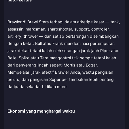
batu-kertas
Brawler di Brawl Stars terbagi dalam arketipe kasar — tank,
assassin, marksman, sharpshooter, support, controller,
artillery, thrower — dan setiap pertarungan diseimbangkan
dengan ketat. Bull atau Frank mendominasi pertempuran
jarak dekat tetapi kalah oleh serangan jarak jauh Piper atau
Belle. Spike atau Tara mengontrol titik sempit tetapi kalah
dari penyerang lincah seperti Mortis atau Edgar.
Mempelajari jarak efektif Brawler Anda, waktu pengisian
peluru, dan pengisian Super per tembakan lebih penting
daripada sekadar bidikan murni.
Ekonomi yang menghargai waktu