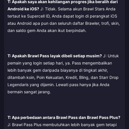
T: Apakah saya akan kehilangan progres jika beralih dari
Android ke iOS?
J: Tidak. Selama akun Brawl Stars Anda
tertaut ke Supercell ID, Anda dapat login di perangkat iOS
atau Android apa pun dan seluruh daftar Brawler, trofi, skin,
dan saldo gem Anda akan ikut berpindah.
T: Apakah Brawl Pass layak dibeli setiap musim?
J: Untuk
pemain yang login setiap hari, ya. Pass mengembalikan
lebih banyak gem daripada biayanya di tingkat akhir,
ditambah koin, Poin Kekuatan, Kredit, Bling, dan Starr Drop
Legendaris yang dijamin. Lewati pass hanya jika Anda
bermain sangat jarang.
T: Apa perbedaan antara Brawl Pass dan Brawl Pass Plus?
J: Brawl Pass Plus membutuhkan lebih banyak gem tetapi