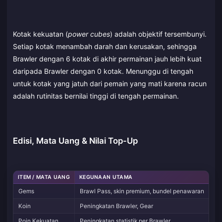
Kotak kekuatan (
power cubes
) adalah objektif tersembunyi.
Setiap kotak menambah darah dan kerusakan, sehingga
Brawler dengan 6 kotak di akhir permainan jauh lebih kuat
daripada Brawler dengan 0 kotak. Menunggu di tengah
untuk kotak yang jatuh dari pemain yang mati karena racun
adalah rutinitas bernilai tinggi di tengah permainan.
Edisi, Mata Uang & Nilai Top-Up
ITEM / MATA UANG
KEGUNAAN UTAMA
C
Gems
Brawl Pass, skin premium, bundel penawaran
To
Koin
Peningkatan Brawler, Gear
Mi
Poin Kekuatan
Peningkatan statistik per Brawler
St