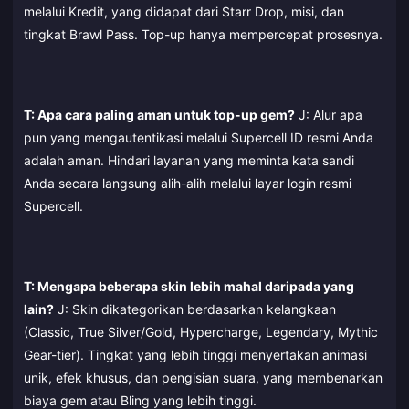
melalui Kredit, yang didapat dari Starr Drop, misi, dan
tingkat Brawl Pass. Top-up hanya mempercepat prosesnya.
T: Apa cara paling aman untuk top-up gem?
J: Alur apa
pun yang mengautentikasi melalui Supercell ID resmi Anda
adalah aman. Hindari layanan yang meminta kata sandi
Anda secara langsung alih-alih melalui layar login resmi
Supercell.
T: Mengapa beberapa skin lebih mahal daripada yang
lain?
J: Skin dikategorikan berdasarkan kelangkaan
(Classic, True Silver/Gold, Hypercharge, Legendary, Mythic
Gear-tier). Tingkat yang lebih tinggi menyertakan animasi
unik, efek khusus, dan pengisian suara, yang membenarkan
biaya gem atau Bling yang lebih tinggi.