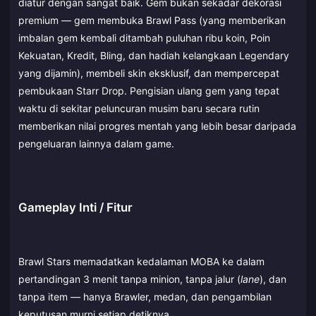
diatur dengan sangat baik. Gem bukan sekadar dekorasi
premium — gem membuka Brawl Pass (yang memberikan
imbalan gem kembali ditambah puluhan ribu koin, Poin
Kekuatan, Kredit, Bling, dan hadiah kelangkaan Legendary
yang dijamin), membeli skin eksklusif, dan mempercepat
pembukaan Starr Drop. Pengisian ulang gem yang tepat
waktu di sekitar peluncuran musim baru secara rutin
memberikan nilai progres mentah yang lebih besar daripada
pengeluaran lainnya dalam game.
Gameplay Inti / Fitur
Brawl Stars memadatkan kedalaman MOBA ke dalam
pertandingan 3 menit tanpa minion, tanpa jalur (
lane
), dan
tanpa item — hanya Brawler, medan, dan pengambilan
keputusan murni setiap detiknya.