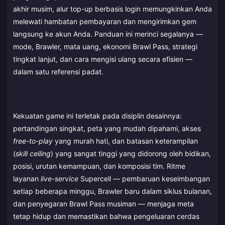
akhir musim, alur top-up berbasis login memungkinkan Anda
melewati hambatan pembayaran dan mengirimkan gem
langsung ke akun Anda. Panduan ini merinci segalanya —
mode, Brawler, mata uang, ekonomi Brawl Pass, strategi
tingkat lanjut, dan cara mengisi ulang secara efisien —
dalam satu referensi padat.
Kekuatan game ini terletak pada disiplin desainnya:
pertandingan singkat, peta yang mudah dipahami, akses
free-to-play
yang murah hati, dan batasan keterampilan
(
skill ceiling
) yang sangat tinggi yang didorong oleh bidikan,
posisi, urutan kemampuan, dan komposisi tim. Ritme
layanan
live-service
Supercell — pembaruan keseimbangan
setiap beberapa minggu, Brawler baru dalam siklus bulanan,
dan penyegaran Brawl Pass musiman — menjaga meta
tetap hidup dan memastikan bahwa pengeluaran cerdas