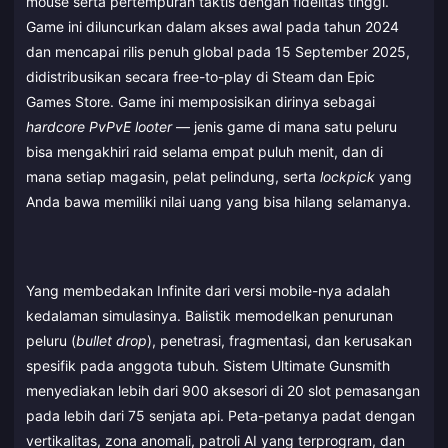
mouse serta pertempuran taktis dengan fidelitas tinggi.
Game ini diluncurkan dalam akses awal pada tahun 2024
dan mencapai rilis penuh global pada 15 September 2025,
didistribusikan secara free-to-play di Steam dan Epic
Games Store. Game ini memposisikan dirinya sebagai
hardcore PvPvE looter
— jenis game di mana satu peluru
bisa mengakhiri raid selama empat puluh menit, dan di
mana setiap magasin, pelat pelindung, serta
lockpick
yang
Anda bawa memiliki nilai uang yang bisa hilang selamanya.
Yang membedakan Infinite dari versi mobile-nya adalah
kedalaman simulasinya. Balistik memodelkan penurunan
peluru (
bullet drop
), penetrasi, fragmentasi, dan kerusakan
spesifik pada anggota tubuh. Sistem Ultimate Gunsmith
menyediakan lebih dari 900 aksesori di 20 slot pemasangan
pada lebih dari 75 senjata api. Peta-petanya padat dengan
vertikalitas, zona anomali, patroli AI yang terprogram, dan