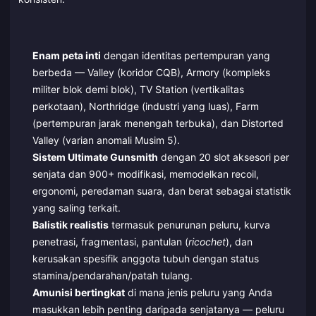
Enam peta inti
dengan identitas pertempuran yang
berbeda — Valley (koridor CQB), Armory (kompleks
militer blok demi blok), TV Station (vertikalitas
perkotaan), Northridge (industri yang luas), Farm
(pertempuran jarak menengah terbuka), dan Distorted
Valley (varian anomali Musim 5).
Sistem Ultimate Gunsmith
dengan 20 slot aksesori per
senjata dan 900+ modifikasi, memodelkan recoil,
ergonomi, peredaman suara, dan berat sebagai statistik
yang saling terkait.
Balistik realistis
termasuk penurunan peluru, kurva
penetrasi, fragmentasi, pantulan (
ricochet
), dan
kerusakan spesifik anggota tubuh dengan status
stamina/pendarahan/patah tulang.
Amunisi bertingkat
di mana jenis peluru yang Anda
masukkan lebih penting daripada senjatanya — peluru