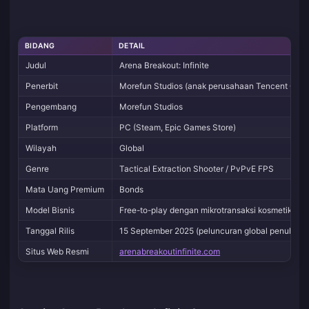
BIDANG
DETAIL
Judul
Arena Breakout: Infinite
Penerbit
Morefun Studios (anak perusahaan Tencent Gam
Pengembang
Morefun Studios
Platform
PC (Steam, Epic Games Store)
Wilayah
Global
Genre
Tactical Extraction Shooter / PvPvE FPS
Mata Uang Premium
Bonds
Model Bisnis
Free-to-play dengan mikrotransaksi kosmetik d
Tanggal Rilis
15 September 2025 (peluncuran global penuh)
Situs Web Resmi
arenabreakoutinfinite.com