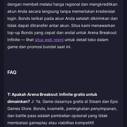
dengan membeli melalui harga regional dan mengkreditkan
akun Anda secara langsung tanpa memerlukan kredensial
login. Bonds terikat pada akun Anda setelah dikirimkan dan
tidak dapat ditransfer antar akun. Situs kami menawarkan
top-up Bonds yang cepat dan andal untuk Arena Breakout:
Infinite — lihat
situs web resmi
untuk detail toko dalam
game dan promosi bundel saat ini.
FAQ
T: Apakah Arena Breakout: Infinite gratis untuk
dimainkan?
J: Ya. Game dasarnya gratis di Steam dan Epic
Games Store. Bonds, kosmetik, peningkatan penyimpanan,
dan battle pass adalah pembelian opsional yang tidak
membatasi gameplay atau viabilitas kompetitif.