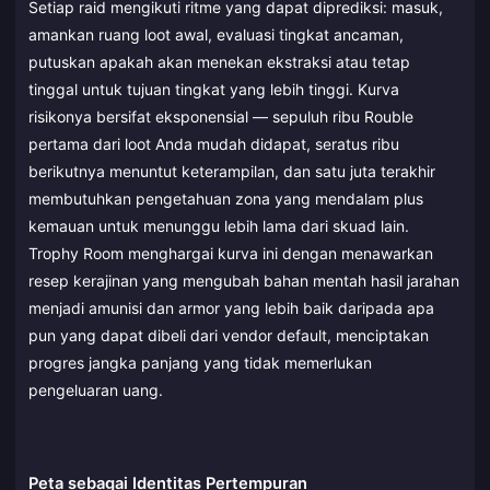
Setiap raid mengikuti ritme yang dapat diprediksi: masuk,
amankan ruang loot awal, evaluasi tingkat ancaman,
putuskan apakah akan menekan ekstraksi atau tetap
tinggal untuk tujuan tingkat yang lebih tinggi. Kurva
risikonya bersifat eksponensial — sepuluh ribu Rouble
pertama dari loot Anda mudah didapat, seratus ribu
berikutnya menuntut keterampilan, dan satu juta terakhir
membutuhkan pengetahuan zona yang mendalam plus
kemauan untuk menunggu lebih lama dari skuad lain.
Trophy Room menghargai kurva ini dengan menawarkan
resep kerajinan yang mengubah bahan mentah hasil jarahan
menjadi amunisi dan armor yang lebih baik daripada apa
pun yang dapat dibeli dari vendor default, menciptakan
progres jangka panjang yang tidak memerlukan
pengeluaran uang.
Peta sebagai Identitas Pertempuran