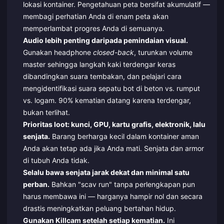
lokasi kontainer. Pengetahuan peta bersifat akumulatif —
membagi perhatian Anda di enam peta akan
memperlambat progres Anda di semuanya.
Audio lebih penting daripada pemindaian visual.
Gunakan headphone
closed-back
, turunkan volume
master sehingga langkah kaki terdengar keras
dibandingkan suara tembakan, dan pelajari cara
mengidentifikasi suara sepatu bot di beton vs. rumput
vs. logam. 90% kematian datang karena terdengar,
bukan terlihat.
Prioritas loot: kunci, GPU, kartu grafis, elektronik, lalu
senjata.
Barang berharga kecil dalam kontainer aman
Anda akan tetap ada jika Anda mati. Senjata dan armor
di tubuh Anda tidak.
Selalu bawa senjata jarak dekat dan minimal satu
perban.
Bahkan "scav run" tanpa perlengkapan pun
harus membawa ini — harganya hampir nol dan secara
drastis meningkatkan peluang bertahan hidup.
Gunakan Killcam setelah setiap kematian.
Ini