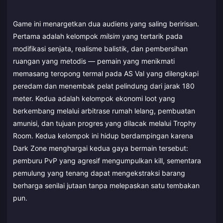
Game ini menargetkan dua audiens yang saling beririsan.
Pertama adalah kelompok
milsim
yang tertarik pada
modifikasi senjata, realisme balistik, dan pembersihan
ruangan yang metodis — pemain yang menikmati
memasang teropong termal pada AS Val yang dilengkapi
peredam dan menembak pelat pelindung dari jarak 180
meter. Kedua adalah kelompok ekonomi loot yang
berkembang melalui arbitrase rumah lelang, pembuatan
amunisi, dan tujuan progres yang dilacak melalui Trophy
Room. Kedua kelompok ini hidup berdampingan karena
Dark Zone menghargai kedua gaya bermain tersebut:
pemburu PvP yang agresif mengumpulkan kill, sementara
pemulung yang tenang dapat mengekstraksi barang
berharga senilai jutaan tanpa melepaskan satu tembakan
pun.