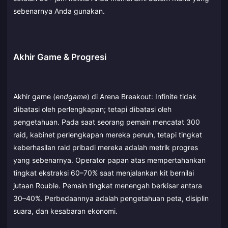
sebenarnya Anda gunakan.
Akhir Game & Progresi
Akhir game (
endgame
) di Arena Breakout: Infinite tidak
dibatasi oleh perlengkapan; tetapi dibatasi oleh
pengetahuan. Pada saat seorang pemain mencatat 300
raid, kabinet perlengkapan mereka penuh, tetapi tingkat
keberhasilan raid pribadi mereka adalah metrik progres
yang sebenarnya. Operator papan atas mempertahankan
tingkat ekstraksi 60–70% saat menjalankan kit bernilai
jutaan Rouble. Pemain tingkat menengah berkisar antara
30–40%. Perbedaannya adalah pengetahuan peta, disiplin
suara, dan kesabaran ekonomi.