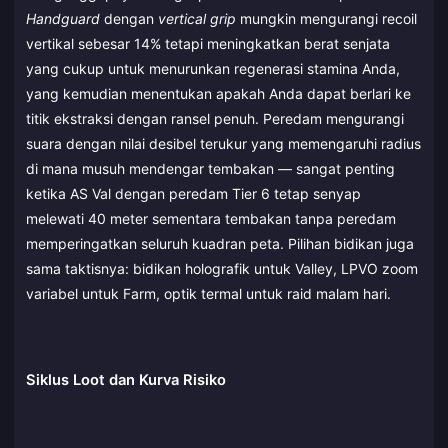
Handguard
dengan
vertical grip
mungkin mengurangi recoil
vertikal sebesar 14% tetapi meningkatkan berat senjata
yang cukup untuk menurunkan regenerasi stamina Anda,
yang kemudian menentukan apakah Anda dapat berlari ke
titik ekstraksi dengan ransel penuh. Peredam mengurangi
suara dengan nilai desibel terukur yang memengaruhi radius
di mana musuh mendengar tembakan — sangat penting
ketika AS Val dengan peredam Tier 6 tetap senyap
melewati 40 meter sementara tembakan tanpa peredam
memperingatkan seluruh kuadran peta. Pilihan bidikan juga
sama taktisnya: bidikan holografik untuk Valley, LPVO zoom
variabel untuk Farm, optik termal untuk raid malam hari.
Siklus Loot dan Kurva Risiko