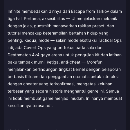
Infinite membedakan dirinya dari Escape from Tarkov dalam
tiga hal. Pertama, aksesibilitas — UI menjelaskan mekanik
dengan jelas, gunsmith menawarkan rakitan preset, dan
tutorial mencakup keterampilan bertahan hidup yang
penting. Kedua, mode — selain mode ekstraksi Tactical Ops
inti, ada Covert Ops yang berfokus pada solo dan
Deathmatch 4v4 gaya arena untuk pengujian kit dan latihan
baku tembak murni. Ketiga, anti-cheat — Morefun
menjalankan perlindungan tingkat kernel dengan pelaporan
berbasis Killcam dan penggantian otomatis untuk interaksi
dengan cheater yang terkonfirmasi, mengatasi keluhan
terbesar yang secara historis menghantui genre ini. Semua
ini tidak membuat game menjadi mudah. Ini hanya membuat
kesulitannya terasa adil.