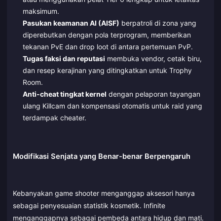
maksimum.
Pasukan keamanan AI (AISF)
berpatroli di zona yang
diperebutkan dengan pola terprogram, memberikan
tekanan PvE dan drop loot di antara pertemuan PvP.
Tugas faksi dan reputasi
membuka vendor, cetak biru,
dan resep kerajinan yang ditingkatkan untuk Trophy
Room.
Anti-cheat tingkat kernel
dengan pelaporan tayangan
ulang Killcam dan kompensasi otomatis untuk raid yang
terdampak cheater.
Modifikasi Senjata yang Benar-benar Berpengaruh
Kebanyakan game shooter menganggap aksesori hanya
sebagai penyesuaian statistik kosmetik. Infinite
menganggapnya sebagai pembeda antara hidup dan mati.