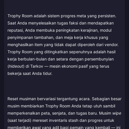
Trophy Room adalah sistem progres meta yang persisten.
Saat Anda menyelesaikan tugas faksi dan mendapatkan
reputasi, Anda membuka peningkatan kerajinan, modul
penyimpanan tambahan, dan meja kerja khusus yang
menghasilkan item yang tidak dapat diperoleh dari vendor.
Trophy Room yang ditingkatkan sepenuhnya adalah hasil
kerja berbulan-bulan dan setara dengan persembunyian
(
hideout
) di Tarkov — mesin ekonomi pasif yang terus
bekerja saat Anda tidur.
Reset musiman bervariasi tergantung acara. Sebagian besar
musim membiarkan Trophy Room Anda tetap utuh sambil
memperkenalkan peta, senjata, dan tugas baru. Musim
wipe
(saat terjadi) mereset inventaris stash dan progres untuk
memberikan awal yang adil bagi pemain yang kembali — ini