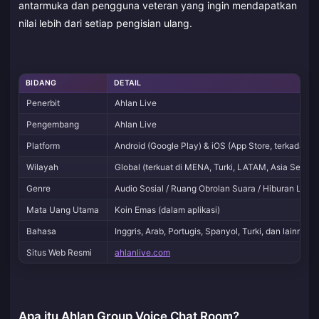
antarmuka dan pengguna veteran yang ingin mendapatkan
nilai lebih dari setiap pengisian ulang.
BIDANG
DETAIL
Penerbit
Ahlan Live
Pengembang
Ahlan Live
Platform
Android (Google Play) & iOS (App Store, terkadang 
Wilayah
Global (terkuat di MENA, Turki, LATAM, Asia Selata
Genre
Audio Sosial / Ruang Obrolan Suara / Hiburan Live
Mata Uang Utama
Koin Emas (dalam aplikasi)
Bahasa
Inggris, Arab, Portugis, Spanyol, Turki, dan lainnya
Situs Web Resmi
ahlanlive.com
Apa itu Ahlan Group Voice Chat Room?