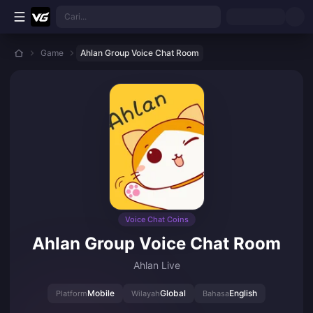
Lewati ke konten utama
Cari...
Game
Ahlan Group Voice Chat Room
Voice Chat Coins
Ahlan Group Voice Chat Room
Ahlan Live
Mobile
Global
English
Platform
Wilayah
Bahasa