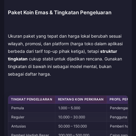
Paket Koin Emas & Tingkatan Pengeluaran
Ukuran paket yang tepat dan harga lokal berubah sesuai
wilayah, promosi, dan platform (harga toko dalam aplikasi
berbeda dari tarif top-up pihak ketiga), tetapi
struktur
tingkatan
cukup stabil untuk dijadikan rencana. Gunakan
tingkatan di bawah ini sebagai model mental, bukan
sebagai daftar harga.
TINGKAT PENGELUARAN
RENTANG KOIN PERKIRAAN
PROFIL PENGGU
Pemula
1.000 – 5.000
Pendengar kasu
Reguler
10.000 – 30.000
Pengguna hari
Antusias
50.000 – 150.000
Pemberi hadiah 
Pemberi Hadiah Besar
200.000 – 500.000
Calon papan pe